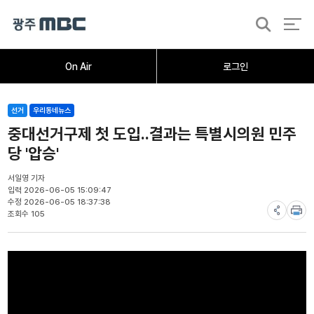
검
색
홈
오늘의뉴스
뉴스데스크
뉴스투데이
[한걸음 더]
취재가시작되자
광주M
On Air
로그인
선거
우리동네뉴스
중대선거구제 첫 도입..결과는 특별시의원 민주
당 '압승'
서일영 기자
입력 2026-06-05 15:09:47
수정 2026-06-05 18:37:38
조회수 105