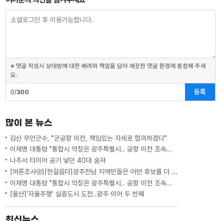
※ 댓글 작성시 상대방에 대한 배려와 책임을 담아 깨끗한 댓글 환경에 동참해 주세
요.
등록
0/
300
많이 본 뉴스
김산 무안군수, "군공항 이전, 책임있는 자세로 협의하겠다"
이재명 대통령 "통합시 약칭은 광주특별시.. 공항 이전 조속하게"
나주서 타이어 공기 넣던 40대 숨져
[여론조사④][한걸음더]광주전남 지역민들은 어떤 후보를 더 선호할까.. 변수는?
이재명 대통령 "통합시 약칭은 광주특별시.. 공항 이전 조속하게"
[울산]'자율주행' 실증도시 도전..광주 이어 두 번째
최신뉴스