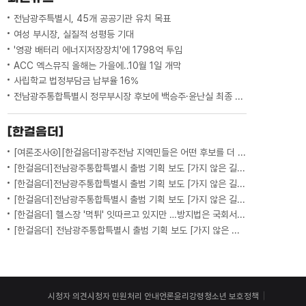
전남광주특별시, 45개 공공기관 유치 목표
여성 부시장, 실질적 성평등 기대
'영광 배터리 에너지저장장치'에 1798억 투입
ACC 엑스뮤직 올해는 가을에..10월 1일 개막
사립학교 법정부담금 납부율 16%
전남광주통합특별시 정무부시장 후보에 백승주·윤난실 최종 지명
[한걸음더]
[여론조사④][한걸음더]광주전남 지역민들은 어떤 후보를 더 선호할까.. 변수는?
[한걸음더]전남광주통합특별시 출범 기획 보도 [가지 않은 길] 5편 프랑스 헌법에 새긴 '지방 분권'..전남광주 통합 성공 조건은?
[한걸음더]전남광주통합특별시 출범 기획 보도 [가지 않은 길] 4편 프랑스 지역 통합 10년 성적표
[한걸음더]전남광주통합특별시 출범 기획 보도 [가지 않은 길] 3편 프랑스 통합 10년 지났지만..."우린 여전히 알자스인"
[한걸음더] 헬스장 '먹튀' 잇따르고 있지만 …방지법은 국회서 낮잠
[한걸음더] 전남광주통합특별시 출범 기획 보도 [가지 않은 길] 2편 지방이 주도한 투자..'유럽 상위 5개 지역' 도약 비결은?
시청자 의견
시청자 민원처리 안내
언론윤리강령
청소년 보호정책