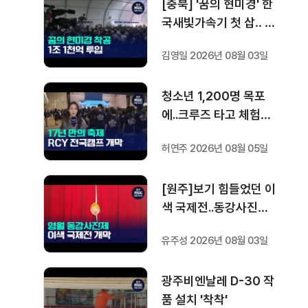
[충북] '꿈의 현미경' 한
국새빛가속기 첫 삽‥ 1
조 1천억 들여 2029년
김영일 2026년 08월 03일
완공
청소년 1,200명 목포
에..크루즈 타고 체험하
는 RCY캠프 개막
허연주 2026년 08월 05일
[원주]보기 힘들었던 이
색 국제전..동강사진제
관람객 몰이 '시동'
유주성 2026년 08월 03일
광주비엔날레 D-30 작
품 설치 '착착'