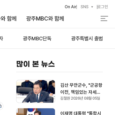
On Air
SNS
로그인
와 함께
광주MBC와 함께
검
색
자
광주MBC단독
광주특별시 출범
많이 본 뉴스
김산 무안군수, "군공항
이전, 책임있는 자세로
김철원 2026년 08월 05일
협의하겠다"
이재명 대통령 "통합시