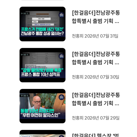
[한걸음더]전남광주통
합특별시 출범 기획 보
도 [가지 않은 길] 5편
천홍희 2026년 07월 31일
프랑스 헌법에 새긴 '지
방 분권'..전남광주 통합
[한걸음더]전남광주통
성공 조건은?
합특별시 출범 기획 보
도 [가지 않은 길] 4편
천홍희 2026년 07월 30일
프랑스 지역 통합 10년
성적표
[한걸음더]전남광주통
합특별시 출범 기획 보
도 [가지 않은 길] 3편
천홍희 2026년 07월 29일
프랑스 통합 10년 지났
지만..."우린 여전히 알
[한걸음더] 헬스장 '먹
자스인"