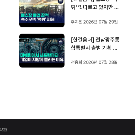
튀' 잇따르고 있지만 …
방지법은 국회서 낮잠
주지은 2026년 07월 29일
[한걸음더] 전남광주통
합특별시 출범 기획 보
도 [가지 않은 길] 2편
천홍희 2026년 07월 28일
지방이 주도한 투자..'유
럽 상위 5개 지역' 도약
비결은?
약관