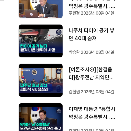
약칭은 광주특별시.. 공
주현정 2026년 08월 04일
항 이전 조속하게"
나주서 타이어 공기 넣
던 40대 숨져
박승환 2026년 08월 04일
[여론조사④][한걸음
더]광주전남 지역민들
은 어떤 후보를 더 선호
김철원 2026년 08월 04일
할까.. 변수는?
이재명 대통령 "통합시
약칭은 광주특별시.. 공
항 이전 조속하게"