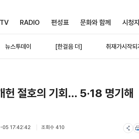
TV
RADIO
편성표
문화와 함께
시청자
뉴스투데이
[한걸음 더]
취재가시작되
개헌 절호의 기회… 5·18 명기해
-05 17:42:42
조회수 410