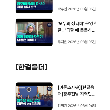
박수인 2026년 08월 05일
'모두의 생리대' 운영 한
달.. "급할 때 든든하지
만 남용은 걱정"
주지은 2026년 08월 05일
[한걸음더]
[여론조사④][한걸음
더]광주전남 지역민들
은 어떤 후보를 더 선호
김철원 2026년 08월 04일
할까.. 변수는?