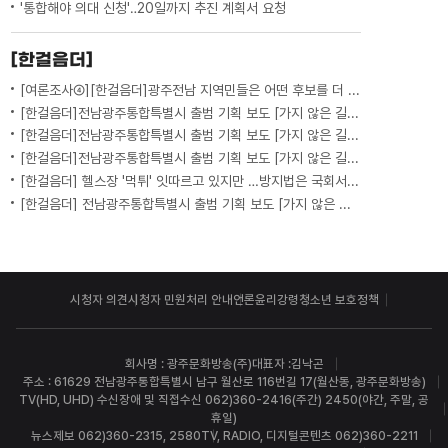
'통합해야 의대 신청'‥20일까지 추진 계획서 요청
[한걸음더]
[여론조사④][한걸음더]광주전남 지역민들은 어떤 후보를 더 선호할까.. 변수는?
[한걸음더]전남광주통합특별시 출범 기획 보도 [가지 않은 길] 5편 프랑스 헌법에 새긴 '지방 분권'..전남광주 통합 성공 조건은?
[한걸음더]전남광주통합특별시 출범 기획 보도 [가지 않은 길] 4편 프랑스 지역 통합 10년 성적표
[한걸음더]전남광주통합특별시 출범 기획 보도 [가지 않은 길] 3편 프랑스 통합 10년 지났지만..."우린 여전히 알자스인"
[한걸음더] 헬스장 '먹튀' 잇따르고 있지만 …방지법은 국회서 낮잠
[한걸음더] 전남광주통합특별시 출범 기획 보도 [가지 않은 길] 2편 지방이 주도한 투자..'유럽 상위 5개 지역' 도약 비결은?
시청자 의견
시청자 민원처리 안내
언론윤리강령
청소년 보호정책
회사명 : 광주문화방송(주)
대표자 :김낙곤
주소 : 61629 전남광주통합특별시 남구 월산로 116번길 17(월산동, 광주문화방송)
TV(HD, UHD) 수신장애 및 직접수신 062)360-2416(주간) 2450(야간, 주말, 공
휴일)
뉴스제보 062)360-2315, 2580
TV, RADIO, 디지털콘텐츠 062)360-2211