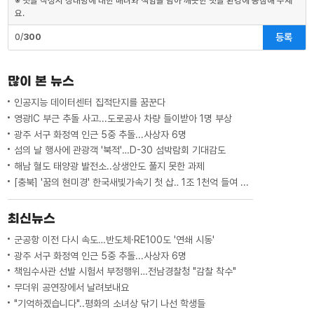
※ 댓글 작성시 상대방에 대한 배려와 책임을 담아 깨끗한 댓글 환경에 동참해 주세
요.
등록
0/
300
많이 본 뉴스
인공지능 데이터센터 집적단지를 꿈꾼다
영광IC 부근 추돌 사고...도로공사 차량 들이받아 1명 부상
광주 서구 화정역 인근 5중 추돌...사상자 6명
섬의 날 행사에 관광객 '북적'…D-30 섬박람회 기대감도
해남 혈도 태양광 발전소..상생안도 풀지 못한 과제
[충북] '꿈의 현미경' 한국새빛가속기 첫 삽‥ 1조 1천억 들여 2029년 완공
최신뉴스
군공항 이전 다시 속도…반도체·RE100도 '연쇄 시동'
광주 서구 화정역 인근 5중 추돌...사상자 6명
책임수사관 선발 시험서 부정행위…전남경찰청 "감찰 착수"
무더위 공연장에서 날려보내요
"기억하겠습니다"..평화의 소녀상 닦기 나선 학생들