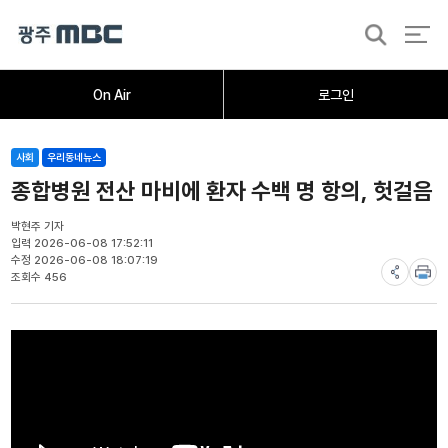
검
색
홈
오늘의뉴스
뉴스데스크
뉴스투데이
[한걸음 더]
취재가시작되자
광주M
On Air
로그인
사회
우리동네뉴스
종합병원 전산 마비에 환자 수백 명 항의, 헛걸음
박현주 기자
입력 2026-06-08 17:52:11
수정 2026-06-08 18:07:19
조회수 456