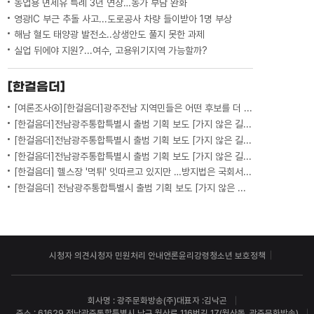
농업용 면세유 특례 3년 연장…농가 부담 완화
영광IC 부근 추돌 사고...도로공사 차량 들이받아 1명 부상
해남 혈도 태양광 발전소..상생안도 풀지 못한 과제
실업 뒤에야 지원?...여수, 고용위기지역 가능할까?
[한걸음더]
[여론조사④][한걸음더]광주전남 지역민들은 어떤 후보를 더 선호할까.. 변수는?
[한걸음더]전남광주통합특별시 출범 기획 보도 [가지 않은 길] 5편 프랑스 헌법에 새긴 '지방 분권'..전남광주 통합 성공 조건은?
[한걸음더]전남광주통합특별시 출범 기획 보도 [가지 않은 길] 4편 프랑스 지역 통합 10년 성적표
[한걸음더]전남광주통합특별시 출범 기획 보도 [가지 않은 길] 3편 프랑스 통합 10년 지났지만..."우린 여전히 알자스인"
[한걸음더] 헬스장 '먹튀' 잇따르고 있지만 …방지법은 국회서 낮잠
[한걸음더] 전남광주통합특별시 출범 기획 보도 [가지 않은 길] 2편 지방이 주도한 투자..'유럽 상위 5개 지역' 도약 비결은?
시청자 의견
시청자 민원처리 안내
언론윤리강령
청소년 보호정책
회사명 : 광주문화방송(주)
대표자 :김낙곤
주소 : 61629 전남광주통합특별시 남구 월산로 116번길 17(월산동, 광주문화방송)