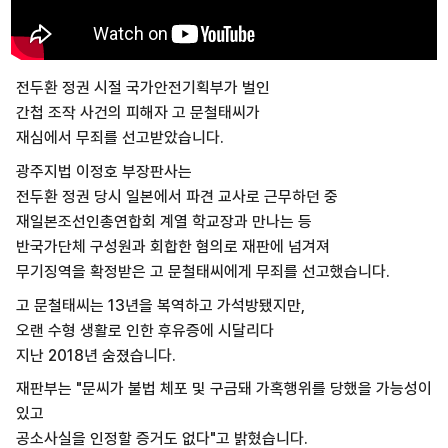
전두환 정권 시절 국가안전기획부가 벌인
간첩 조작 사건의 피해자 고 문철태씨가
재심에서 무죄를 선고받았습니다.
광주지법 이정호 부장판사는
전두환 정권 당시 일본에서 파견 교사로 근무하던 중
재일본조선인총연합회 계열 학교장과 만나는 등
반국가단체 구성원과 회합한 혐의로 재판에 넘겨져
무기징역을 확정받은 고 문철태씨에게 무죄를 선고했습니다.
고 문철태씨는 13년을 복역하고 가석방됐지만,
오랜 수형 생활로 인한 후유증에 시달리다
지난 2018년 숨졌습니다.
재판부는 "문씨가 불법 체포 및 구금돼 가혹행위를 당했을 가능성이
있고
공소사실을 인정할 증거도 없다"고 밝혔습니다.