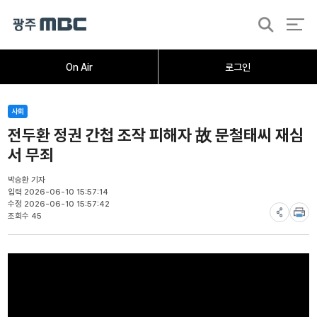
검
색
홈
오늘의뉴스
뉴스데스크
뉴스투데이
[한걸음 더]
취재가시작되자
광주M
On Air
로그인
사회
전두환 정권 간첩 조작 피해자 故 문철태씨 재심
서 무죄
박승환 기자
입력 2026-06-10 15:57:14
수정 2026-06-10 15:57:42
조회수 45