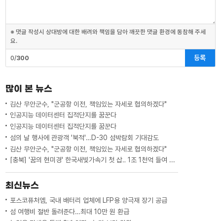
※ 댓글 작성시 상대방에 대한 배려와 책임을 담아 깨끗한 댓글 환경에 동참해 주세
요.
등록
0/
300
많이 본 뉴스
김산 무안군수, "군공항 이전, 책임있는 자세로 협의하겠다"
인공지능 데이터센터 집적단지를 꿈꾼다
인공지능 데이터센터 집적단지를 꿈꾼다
섬의 날 행사에 관광객 '북적'…D-30 섬박람회 기대감도
김산 무안군수, "군공항 이전, 책임있는 자세로 협의하겠다"
[충북] '꿈의 현미경' 한국새빛가속기 첫 삽‥ 1조 1천억 들여 2029년 완공
최신뉴스
포스코퓨처엠, 국내 배터리 업체에 LFP용 양극재 장기 공급
섬 여행비 절반 돌려준다…최대 10만 원 환급