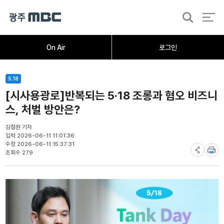
검
색
홈
오늘의뉴스
뉴스데스크
뉴스투데이
[한걸음 더]
취재가시작되자
광주M
On Air
로그인
5.18
[시사용광로]반복되는 5·18 조롱과 혐오 비즈니
스, 처벌 방안은?
김철원 기자
입력 2026-06-11 11:01:36
수정 2026-06-11 15:37:31
조회수 279