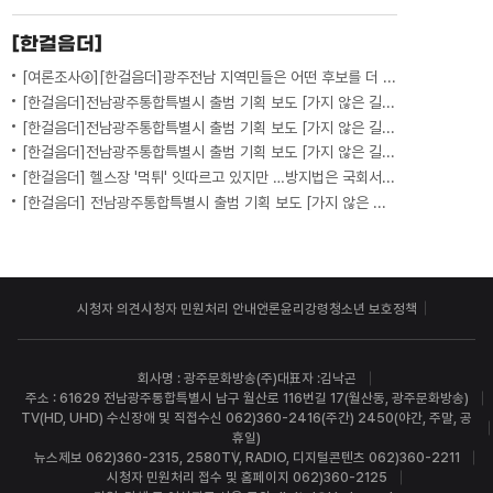
[한걸음더]
[여론조사④][한걸음더]광주전남 지역민들은 어떤 후보를 더 선호할까.. 변수는?
[한걸음더]전남광주통합특별시 출범 기획 보도 [가지 않은 길] 5편 프랑스 헌법에 새긴 '지방 분권'..전남광주 통합 성공 조건은?
[한걸음더]전남광주통합특별시 출범 기획 보도 [가지 않은 길] 4편 프랑스 지역 통합 10년 성적표
[한걸음더]전남광주통합특별시 출범 기획 보도 [가지 않은 길] 3편 프랑스 통합 10년 지났지만..."우린 여전히 알자스인"
[한걸음더] 헬스장 '먹튀' 잇따르고 있지만 …방지법은 국회서 낮잠
[한걸음더] 전남광주통합특별시 출범 기획 보도 [가지 않은 길] 2편 지방이 주도한 투자..'유럽 상위 5개 지역' 도약 비결은?
시청자 의견
시청자 민원처리 안내
언론윤리강령
청소년 보호정책
회사명 : 광주문화방송(주)
대표자 :김낙곤
주소 : 61629 전남광주통합특별시 남구 월산로 116번길 17(월산동, 광주문화방송)
TV(HD, UHD) 수신장애 및 직접수신 062)360-2416(주간) 2450(야간, 주말, 공
휴일)
뉴스제보 062)360-2315, 2580
TV, RADIO, 디지털콘텐츠 062)360-2211
시청자 민원처리 접수 및 홈페이지 062)360-2125