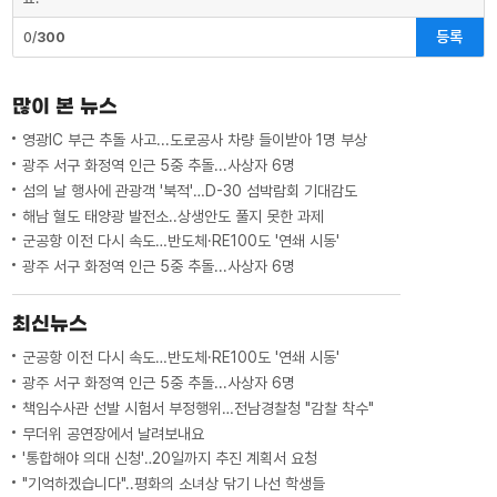
등록
0/
300
많이 본 뉴스
영광IC 부근 추돌 사고...도로공사 차량 들이받아 1명 부상
광주 서구 화정역 인근 5중 추돌...사상자 6명
섬의 날 행사에 관광객 '북적'…D-30 섬박람회 기대감도
해남 혈도 태양광 발전소..상생안도 풀지 못한 과제
군공항 이전 다시 속도…반도체·RE100도 '연쇄 시동'
광주 서구 화정역 인근 5중 추돌...사상자 6명
최신뉴스
군공항 이전 다시 속도…반도체·RE100도 '연쇄 시동'
광주 서구 화정역 인근 5중 추돌...사상자 6명
책임수사관 선발 시험서 부정행위…전남경찰청 "감찰 착수"
무더위 공연장에서 날려보내요
'통합해야 의대 신청'‥20일까지 추진 계획서 요청
"기억하겠습니다"..평화의 소녀상 닦기 나선 학생들