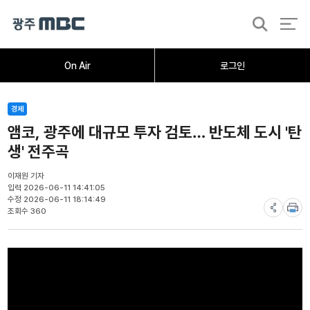
검
색
홈
오늘의뉴스
뉴스데스크
뉴스투데이
[한걸음 더]
취재가시작되자
광주M
On Air
로그인
경제
앰코, 광주에 대규모 투자 검토… 반도체 도시 '탄
생' 전주곡
이재원 기자
입력 2026-06-11 14:41:05
수정 2026-06-11 18:14:49
조회수 360