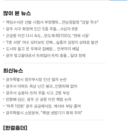
많이 본 뉴스
책임수사관 선발 시험서 부정행위…전남경찰청 "감찰 착수"
광주 서구 화정역 인근 5중 추돌...사상자 6명
군공항 이전 다시 속도…반도체·RE100도 '연쇄 시동'
'1명 사망' 여수 모터보트 전복…실종자 심정지 상태로 발견
도시락 들고 온 우체국 집배원… 안부까지 배달
광주 빛고을대로서 트레일러·트럭 충돌...일대 정체
최신뉴스
광주특별시 정무부시장 인선 절차 논란
광주서 아파트 옥상 난간 붕괴..인명피해 없어
광주서 승용차-트럭 추돌 사고..2명 부상
민형배·김산, 광주 군 공항 이전 해법 논의
'하루 1만원' 광주 공공예식장, 예식비 부담 줄여
광주특별시 소방본부, "폭염 냉방기기 화재 주의"
[한걸음더]