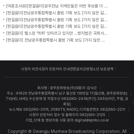
[여론조사④][한걸음더]광주전남 지역민들은 어떤 후보를 더 선호할까.. 변수는?
[한걸음더]전남광주통합특별시 출범 기획 보도 [가지 않은 길] 5편 프랑스 헌법에 새긴 '지방 분권'..전남광주 통합 성공 조건은?
[한걸음더]전남광주통합특별시 출범 기획 보도 [가지 않은 길] 4편 프랑스 지역 통합 10년 성적표
[한걸음더]전남광주통합특별시 출범 기획 보도 [가지 않은 길] 3편 프랑스 통합 10년 지났지만..."우린 여전히 알자스인"
[한걸음더] 헬스장 '먹튀' 잇따르고 있지만 …방지법은 국회서 낮잠
[한걸음더] 전남광주통합특별시 출범 기획 보도 [가지 않은 길] 2편 지방이 주도한 투자..'유럽 상위 5개 지역' 도약 비결은?
시청자 의견
시청자 민원처리 안내
언론윤리강령
청소년 보호정책
회사명 : 광주문화방송(주)
대표자 :김낙곤
주소 : 61629 전남광주통합특별시 남구 월산로 116번길 17(월산동, 광주문화방송)
TV(HD, UHD) 수신장애 및 직접수신 062)360-2416(주간) 2450(야간, 주말, 공
휴일)
뉴스제보 062)360-2315, 2580
TV, RADIO, 디지털콘텐츠 062)360-2211
시청자 민원처리 접수 및 홈페이지 062)360-2125
기업, 단체 등 영상자료 사용 문의 digital@kjmbc.co.kr
Copyright © Gwangju Munhwa Broadcasting Corporation. All