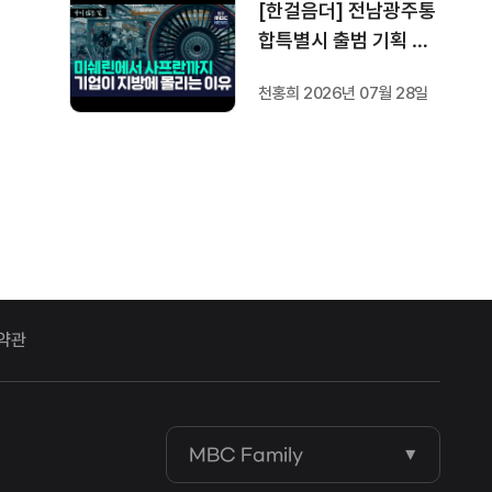
[한걸음더] 전남광주통
합특별시 출범 기획 보
도 [가지 않은 길] 2편
천홍희 2026년 07월 28일
지방이 주도한 투자..'유
럽 상위 5개 지역' 도약
비결은?
약관
MBC Family