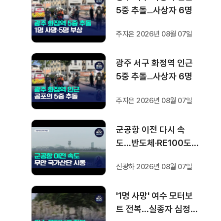
5중 추돌...사상자 6명
주지은 2026년 08월 07일
광주 서구 화정역 인근
5중 추돌...사상자 6명
주지은 2026년 08월 07일
군공항 이전 다시 속
도…반도체·RE100도
'연쇄 시동'
신광하 2026년 08월 07일
'1명 사망' 여수 모터보
트 전복…실종자 심정지