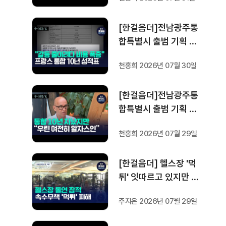
프랑스 헌법에 새긴 '지
방 분권'..전남광주 통합
[한걸음더]전남광주통
성공 조건은?
합특별시 출범 기획 보
도 [가지 않은 길] 4편
천홍희 2026년 07월 30일
프랑스 지역 통합 10년
성적표
[한걸음더]전남광주통
합특별시 출범 기획 보
도 [가지 않은 길] 3편
천홍희 2026년 07월 29일
프랑스 통합 10년 지났
지만..."우린 여전히 알
[한걸음더] 헬스장 '먹
자스인"
튀' 잇따르고 있지만 …
방지법은 국회서 낮잠
주지은 2026년 07월 29일