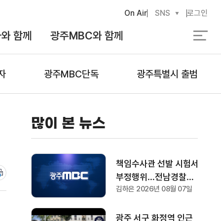
On Air
SNS
로그인
와 함께
광주MBC와 함께
검
색
자
광주MBC단독
광주특별시 출범
많이 본 뉴스
책임수사관 선발 시험서
부정행위…전남경찰청
김하은 2026년 08월 07일
"감찰 착수"
광주 서구 화정역 인근