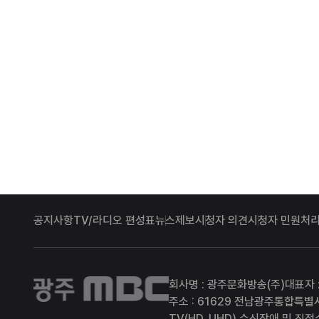
공지사항
TV/라디오 편성표
뉴스제보
시청자 의견
시청자 민원처리
광주MBC
회사명 : 광주문화방송(주)
대표자 
주소 : 61629 전남광주통합특별
TV(HD, UHD) 수신장애 및 직접