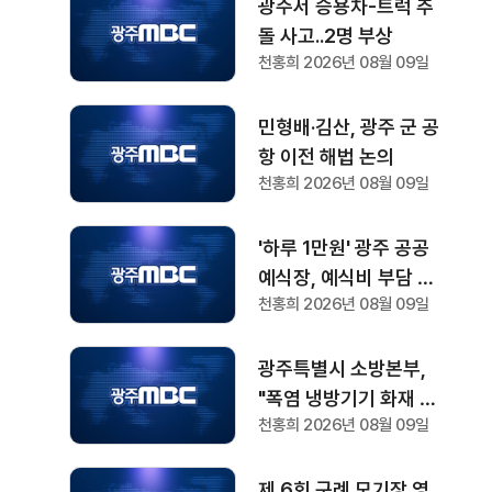
광주서 승용차-트럭 추
돌 사고..2명 부상
천홍희 2026년 08월 09일
민형배·김산, 광주 군 공
항 이전 해법 논의
천홍희 2026년 08월 09일
'하루 1만원' 광주 공공
예식장, 예식비 부담 줄
천홍희 2026년 08월 09일
여
광주특별시 소방본부,
"폭염 냉방기기 화재 주
천홍희 2026년 08월 09일
의"
제 6회 구례 모기장 영