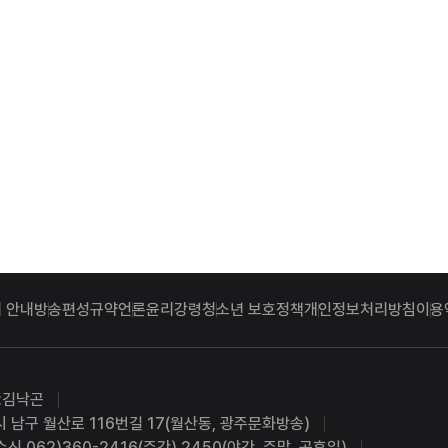
 안내
방송편성규약
언론윤리강령
청소년 보호정책
개인정보처리방침
이용
:김낙곤
시 남구 월산로 116번길 17(월산동, 광주문화방송)
수신 062)360-2416(주간) 2450(야간, 주말, 공휴일)