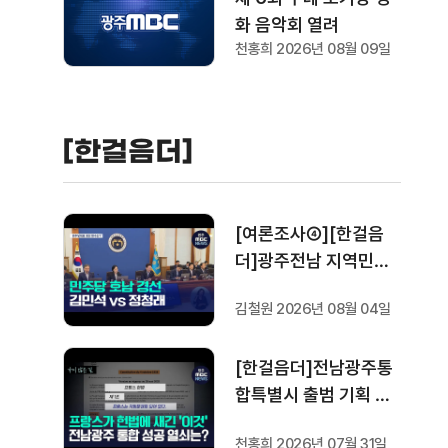
화 음악회 열려
천홍희 2026년 08월 09일
[한걸음더]
[여론조사④][한걸음
더]광주전남 지역민들
은 어떤 후보를 더 선호
김철원 2026년 08월 04일
할까.. 변수는?
[한걸음더]전남광주통
합특별시 출범 기획 보
도 [가지 않은 길] 5편
천홍희 2026년 07월 31일