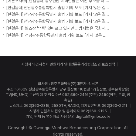
[여론조사④][한걸음더]광주전남 지역민들은 어떤 후보를 더 선호할까.. 변수는?
[한걸음더]전남광주통합특별시 출범 기획 보도 [가지 않은 길] 5편 프랑스 헌법에 새긴 '지방 분권'..전남광주 통합 성공 조건은?
[한걸음더]전남광주통합특별시 출범 기획 보도 [가지 않은 길] 4편 프랑스 지역 통합 10년 성적표
[한걸음더]전남광주통합특별시 출범 기획 보도 [가지 않은 길] 3편 프랑스 통합 10년 지났지만..."우린 여전히 알자스인"
[한걸음더] 헬스장 '먹튀' 잇따르고 있지만 …방지법은 국회서 낮잠
[한걸음더] 전남광주통합특별시 출범 기획 보도 [가지 않은 길] 2편 지방이 주도한 투자..'유럽 상위 5개 지역' 도약 비결은?
시청자 의견
시청자 민원처리 안내
언론윤리강령
청소년 보호정책
회사명 : 광주문화방송(주)
대표자 :김낙곤
주소 : 61629 전남광주통합특별시 남구 월산로 116번길 17(월산동, 광주문화방송)
TV(HD, UHD) 수신장애 및 직접수신 062)360-2416(주간) 2450(야간, 주말, 공
휴일)
뉴스제보 062)360-2315, 2580
TV, RADIO, 디지털콘텐츠 062)360-2211
시청자 민원처리 접수 및 홈페이지 062)360-2125
기업, 단체 등 영상자료 사용 문의 digital@kjmbc.co.kr
Copyright © Gwangju Munhwa Broadcasting Corporation. All
rights reserved.