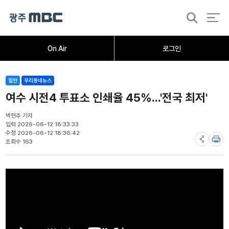
검
색
홈
오늘의뉴스
뉴스데스크
뉴스투데이
[한걸음 더]
취재가시작되자
광주M
On Air
로그인
일반
우리동네뉴스
여수 시전4 투표소 인쇄율 45%...'전국 최저'
박현주 기자
입력 2026-06-12 18:33:33
수정 2026-06-12 18:36:42
조회수 163