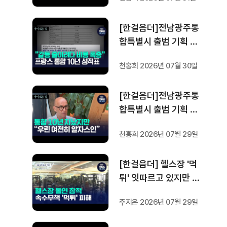
프랑스 헌법에 새긴 '지
방 분권'..전남광주 통합
[한걸음더]전남광주통
성공 조건은?
합특별시 출범 기획 보
도 [가지 않은 길] 4편
천홍희 2026년 07월 30일
프랑스 지역 통합 10년
성적표
[한걸음더]전남광주통
합특별시 출범 기획 보
도 [가지 않은 길] 3편
천홍희 2026년 07월 29일
프랑스 통합 10년 지났
지만..."우린 여전히 알
[한걸음더] 헬스장 '먹
자스인"
튀' 잇따르고 있지만 …
방지법은 국회서 낮잠
주지은 2026년 07월 29일