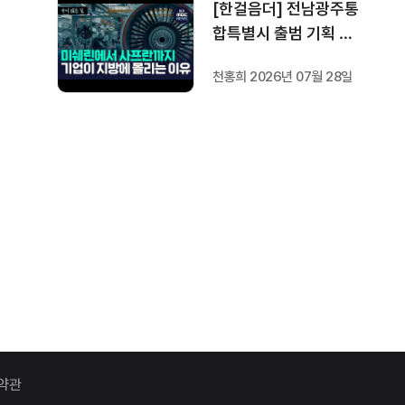
[한걸음더] 전남광주통
합특별시 출범 기획 보
도 [가지 않은 길] 2편
천홍희 2026년 07월 28일
지방이 주도한 투자..'유
럽 상위 5개 지역' 도약
비결은?
약관