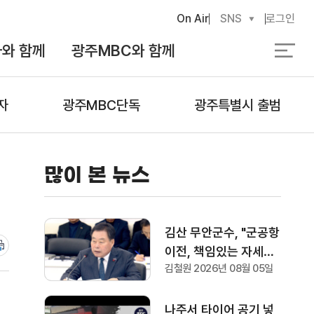
On Air
SNS
로그인
와 함께
광주MBC와 함께
검
색
자
광주MBC단독
광주특별시 출범
많이 본 뉴스
김산 무안군수, "군공항
이전, 책임있는 자세로
김철원 2026년 08월 05일
협의하겠다"
나주서 타이어 공기 넣