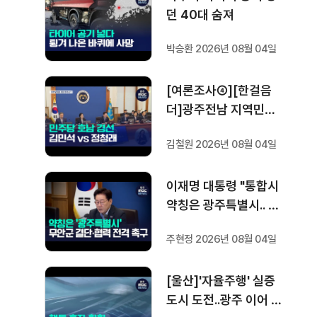
던 40대 숨져
박승환 2026년 08월 04일
[여론조사④][한걸음
더]광주전남 지역민들
은 어떤 후보를 더 선호
김철원 2026년 08월 04일
할까.. 변수는?
이재명 대통령 "통합시
약칭은 광주특별시.. 공
항 이전 조속하게"
주현정 2026년 08월 04일
[울산]'자율주행' 실증
도시 도전..광주 이어 두