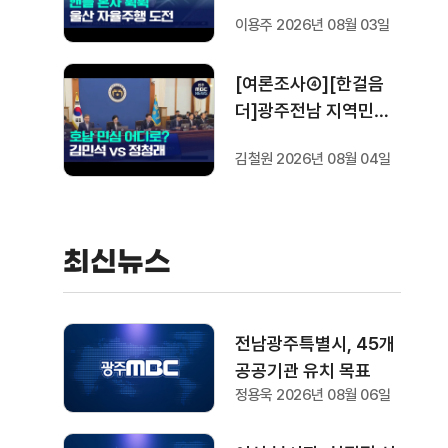
번째
이용주 2026년 08월 03일
[여론조사④][한걸음
더]광주전남 지역민들
은 어떤 후보를 더 선호
김철원 2026년 08월 04일
할까.. 변수는?
최신뉴스
전남광주특별시, 45개
공공기관 유치 목표
정용욱 2026년 08월 06일