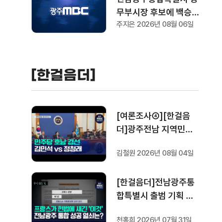
무부시장 후보에 백승주
주지은 2026년 08월 06일
·윤난실 최종 지명
[한걸음더]
[여론조사④][한걸음
더]광주전남 지역민들
은 어떤 후보를 더 선호
김철원 2026년 08월 04일
할까.. 변수는?
[한걸음더]전남광주통
합특별시 출범 기획 보
도 [가지 않은 길] 5편
천홍희 2026년 07월 31일