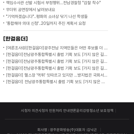
책임수사관 선발 시험서 부정행위…전남경찰청 "감찰 착수"
무더위 공연장에서 날려보내요
"기억하겠습니다"..평화의 소녀상 닦기 나선 학생들
'통합해야 의대 신청'‥20일까지 추진 계획서 요청
[한걸음더]
[여론조사④][한걸음더]광주전남 지역민들은 어떤 후보를 더 선호할까.. 변수는?
[한걸음더]전남광주통합특별시 출범 기획 보도 [가지 않은 길] 5편 프랑스 헌법에 새긴 '지방 분권'..전남광주 통합 성공 조건은?
[한걸음더]전남광주통합특별시 출범 기획 보도 [가지 않은 길] 4편 프랑스 지역 통합 10년 성적표
[한걸음더]전남광주통합특별시 출범 기획 보도 [가지 않은 길] 3편 프랑스 통합 10년 지났지만..."우린 여전히 알자스인"
[한걸음더] 헬스장 '먹튀' 잇따르고 있지만 …방지법은 국회서 낮잠
[한걸음더] 전남광주통합특별시 출범 기획 보도 [가지 않은 길] 2편 지방이 주도한 투자..'유럽 상위 5개 지역' 도약 비결은?
시청자 의견
시청자 민원처리 안내
언론윤리강령
청소년 보호정책
회사명 : 광주문화방송(주)
대표자 :김낙곤