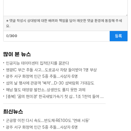
※ 댓글 작성시 상대방에 대한 배려와 책임을 담아 깨끗한 댓글 환경에 동참해 주세
요.
등록
0/
300
많이 본 뉴스
인공지능 데이터센터 집적단지를 꿈꾼다
영광IC 부근 추돌 사고...도로공사 차량 들이받아 1명 부상
광주 서구 화정역 인근 5중 추돌...사상자 6명
섬의 날 행사에 관광객 '북적'…D-30 섬박람회 기대감도
해남 혈도 태양광 발전소..상생안도 풀지 못한 과제
[충북] '꿈의 현미경' 한국새빛가속기 첫 삽‥ 1조 1천억 들여 2029년 완공
최신뉴스
군공항 이전 다시 속도…반도체·RE100도 '연쇄 시동'
광주 서구 화정역 인근 5중 추돌...사상자 6명