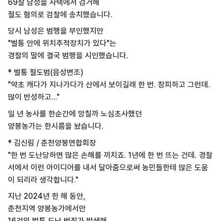
69살 남성을 자택에서 검거해
절도 혐의로 검찰에 송치했습니다.
당시 남성은 범행을 부인했지만
"벌통 안에 위치추적장치가 있다"는
경찰의 말에 결국 범행을 시인했습니다.
* 벌통 절도범(음성변조)
"약초 캐다가 지나가다가 산에서 보이길래 한 번. 창피하고 그런데.
많이 반성하고..."
일 년 농사를 한순간에 망칠까 노심초사했던
양봉농가는 한시름을 놨습니다.
* 김신림 / 춘천양봉연합회장
"한 번 도난당하면 많은 손해를 끼치죠. 1년에 한 번 뜨는 건데. 경찰
서에서 이런 아이디어를 내서 달아줌으로써 농민들한테 많은 도움
이 되리라 생각합니다."
지난 2024년 한 해 동안,
춘천지역 양봉농가에서만
16건의 벌통 도난 범죄가 발생해