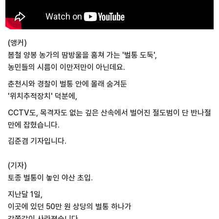
(앵커)
봄철 양봉 농가의 땀방울을 훔쳐 가는 '벌통 도둑',
농민들의 시름이 이만저만이 아닌데요.
춘천시와 경찰이 벌통 안에 몰래 숨겨둔
'위치추적장치' 덕분에,
CCTV도, 목격자도 없는 깊은 산속에서 벌어진 절도범이 단 반나절
만에 잡혔습니다.
김준겸 기자입니다.
(기자)
토종 벌통이 놓인 야산 초입.
지난달 1일,
이곳에 있던 50만 원 상당의 벌통 하나가
감쪽같이 사라졌습니다.