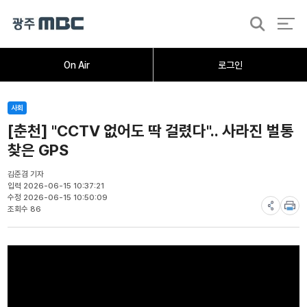
검
색
홈
오늘의뉴스
뉴스데스크
뉴스투데이
[한걸음 더]
취재가시작되자
광주M
On Air
로그인
사회
[춘천] "CCTV 없어도 딱 걸렸다".. 사라진 벌통
찾은 GPS
김준겸 기자
입력 2026-06-15 10:37:21
수정 2026-06-15 10:50:09
조회수 86