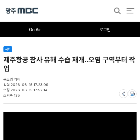
검
색
홈
오늘의뉴스
뉴스데스크
뉴스투데이
[한걸음 더]
취재가시작되자
광주M
On Air
로그인
사회
제주항공 참사 유해 수습 재개..오염 구역부터 작
업
윤소영 기자
입력 2026-06-15 17:23:09
수정 2026-06-15 17:52:14
조회수 128