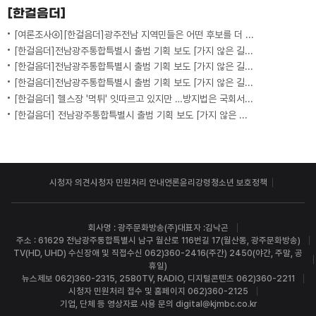
[한걸음더]
[여론조사④][한걸음더]광주전남 지역민들은 어떤 후보를 더 선호할까.. 변수는?
[한걸음더]전남광주통합특별시 출범 기획 보도 [가지 않은 길] 5편 프랑스 헌법에 새긴 '지방 분권'..전남광주 통합 성공 조건은?
[한걸음더]전남광주통합특별시 출범 기획 보도 [가지 않은 길] 4편 프랑스 지역 통합 10년 성적표
[한걸음더]전남광주통합특별시 출범 기획 보도 [가지 않은 길] 3편 프랑스 통합 10년 지났지만..."우린 여전히 알자스인"
[한걸음더] 헬스장 '먹튀' 잇따르고 있지만 …방지법은 국회서 낮잠
[한걸음더] 전남광주통합특별시 출범 기획 보도 [가지 않은 길] 2편 지방이 주도한 투자..'유럽 상위 5개 지역' 도약 비결은?
시청자 의견
시청자 민원처리 안내
언론윤리강령
청소년 보호정책
회사명 : 광주문화방송(주)
대표자 :김낙곤
주소 : 61629 전남광주통합특별시 남구 월산로 116번길 17(월산동, 광주문화방송)
TV(HD, UHD) 수신장애 및 직접수신 062)360-2416(주간) 2450(야간, 주말, 공
휴일)
뉴스제보 062)360-2315, 2580
TV, RADIO, 디지털콘텐츠 062)360-2211
시청자 민원처리 접수 및 홈페이지 062)360-2125
기업, 단체 등 영상자료 사용 문의 digital@kjmbc.co.kr