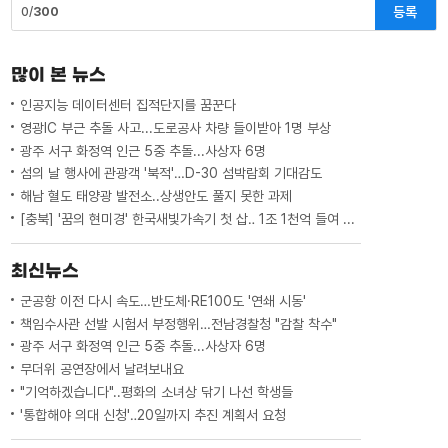
등록
0/
300
많이 본 뉴스
인공지능 데이터센터 집적단지를 꿈꾼다
영광IC 부근 추돌 사고...도로공사 차량 들이받아 1명 부상
광주 서구 화정역 인근 5중 추돌...사상자 6명
섬의 날 행사에 관광객 '북적'…D-30 섬박람회 기대감도
해남 혈도 태양광 발전소..상생안도 풀지 못한 과제
[충북] '꿈의 현미경' 한국새빛가속기 첫 삽‥ 1조 1천억 들여 2029년 완공
최신뉴스
군공항 이전 다시 속도…반도체·RE100도 '연쇄 시동'
책임수사관 선발 시험서 부정행위…전남경찰청 "감찰 착수"
광주 서구 화정역 인근 5중 추돌...사상자 6명
무더위 공연장에서 날려보내요
"기억하겠습니다"..평화의 소녀상 닦기 나선 학생들
'통합해야 의대 신청'‥20일까지 추진 계획서 요청