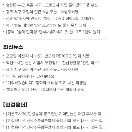
영광IC 부근 추돌 사고...도로공사 차량 들이받아 1명 부상
광주 서구 화정역 인근 5중 추돌...사상자 6명
섬의 날 행사에 관광객 '북적'…D-30 섬박람회 기대감도
해남 혈도 태양광 발전소..상생안도 풀지 못한 과제
[충북] '꿈의 현미경' 한국새빛가속기 첫 삽‥ 1조 1천억 들여 2029년 완공
최신뉴스
군공항 이전 다시 속도…반도체·RE100도 '연쇄 시동'
책임수사관 선발 시험서 부정행위…전남경찰청 "감찰 착수"
광주 서구 화정역 인근 5중 추돌...사상자 6명
무더위 공연장에서 날려보내요
"기억하겠습니다"..평화의 소녀상 닦기 나선 학생들
'통합해야 의대 신청'‥20일까지 추진 계획서 요청
[한걸음더]
[여론조사④][한걸음더]광주전남 지역민들은 어떤 후보를 더 선호할까.. 변수는?
[한걸음더]전남광주통합특별시 출범 기획 보도 [가지 않은 길] 5편 프랑스 헌법에 새긴 '지방 분권'..전남광주 통합 성공 조건은?
[한걸음더]전남광주통합특별시 출범 기획 보도 [가지 않은 길] 4편 프랑스 지역 통합 10년 성적표