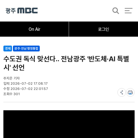
검
색
홈
오늘의뉴스
뉴스데스크
뉴스투데이
[한걸음 더]
취재가시작되자
광주M
On Air
로그인
경제
광주·전남 행정통합
수도권 독식 맞선다.. 전남광주 '반도체·AI 특별
시' 선언
주지은 기자
입력 2026-07-02 17:08:17
수정 2026-07-02 22:01:57
조회수 301