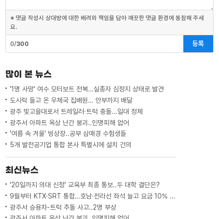
※ 댓글 작성시 상대방에 대한 배려와 책임을 담아 깨끗한 댓글 환경에 동참해 주세
요.
등록
0/
300
많이 본 뉴스
'1명 사망' 여수 모터보트 전복…실종자 심정지 상태로 발견
도시락 들고 온 우체국 집배원… 안부까지 배달
광주 빛고을대로서 트레일러·트럭 충돌...일대 정체
광주서 아파트 옥상 난간 붕괴..인명피해 없어
'여름 속 겨울' 빙상장..공부 삼매경 수험생들
5개 발전공기업 통합 본사 특별시에 설치 건의
최신뉴스
'20일까지 의대 신청' 교육부 최종 통보..두 대학 결단은?
9월부터 KTX·SRT 통합…호남·전라선 좌석 늘고 요금 10% 인하
광주서 승용차-트럭 추돌 사고..2명 부상
광주서 아파트 옥상 난간 붕괴..인명피해 없어