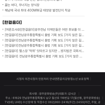
끓는 바다, 무너지는 양식장
해남에 국내 최대 400MW급 태양광 발전단지 착공
[한걸음더]
[여론조사④][한걸음더]광주전남 지역민들은 어떤 후보를 더 선호할까.. 변수는?
[한걸음더]전남광주통합특별시 출범 기획 보도 [가지 않은 길] 5편 프랑스 헌법에 새긴 '지방 분권'..전남광주 통합 성공 조건은?
[한걸음더]전남광주통합특별시 출범 기획 보도 [가지 않은 길] 4편 프랑스 지역 통합 10년 성적표
[한걸음더]전남광주통합특별시 출범 기획 보도 [가지 않은 길] 3편 프랑스 통합 10년 지났지만..."우린 여전히 알자스인"
[한걸음더] 헬스장 '먹튀' 잇따르고 있지만 …방지법은 국회서 낮잠
[한걸음더] 전남광주통합특별시 출범 기획 보도 [가지 않은 길] 2편 지방이 주도한 투자..'유럽 상위 5개 지역' 도약 비결은?
시청자 의견
시청자 민원처리 안내
언론윤리강령
청소년 보호정책
회사명 : 광주문화방송(주)
대표자 :김낙곤
주소 : 61629 전남광주통합특별시 남구 월산로 116번길 17(월산동, 광주문화방송)
TV(HD, UHD) 수신장애 및 직접수신 062)360-2416(주간) 2450(야간, 주말, 공