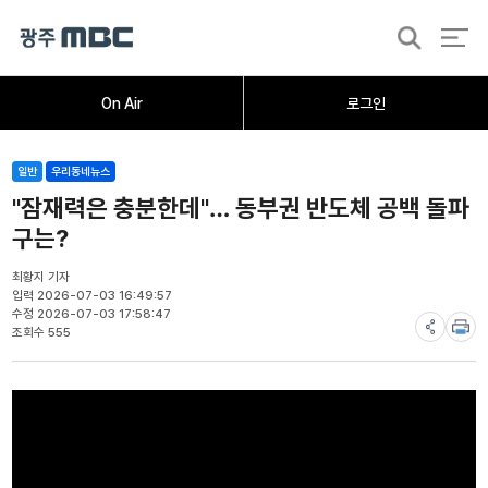
검
색
홈
오늘의뉴스
뉴스데스크
뉴스투데이
[한걸음 더]
취재가시작되자
광주M
On Air
로그인
일반
우리동네뉴스
"잠재력은 충분한데"… 동부권 반도체 공백 돌파
구는?
최황지 기자
입력 2026-07-03 16:49:57
수정 2026-07-03 17:58:47
조회수 555