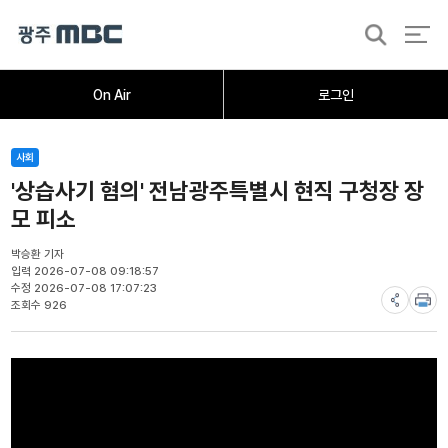
검
색
홈
오늘의뉴스
뉴스데스크
뉴스투데이
[한걸음 더]
취재가시작되자
광주M
On Air
로그인
사회
'상습사기 혐의' 전남광주특별시 현직 구청장 장
모 피소
박승환 기자
입력 2026-07-08 09:18:57
수정 2026-07-08 17:07:23
조회수 926