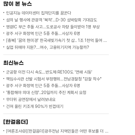
많이 본 뉴스
인공지능 데이터센터 집적단지를 꿈꾼다
섬의 날 행사에 관광객 '북적'…D-30 섬박람회 기대감도
영광IC 부근 추돌 사고...도로공사 차량 들이받아 1명 부상
광주 서구 화정역 인근 5중 추돌...사상자 6명
[충북] '꿈의 현미경' 한국새빛가속기 첫 삽‥ 1조 1천억 들여 2029년 완공
실업 뒤에야 지원?...여수, 고용위기지역 가능할까?
최신뉴스
군공항 이전 다시 속도…반도체·RE100도 '연쇄 시동'
책임수사관 선발 시험서 부정행위…전남경찰청 "감찰 착수"
광주 서구 화정역 인근 5중 추돌...사상자 6명
'통합해야 의대 신청'‥20일까지 추진 계획서 요청
무더위 공연장에서 날려보내요
건져 올린 키조개 90%가 빈껍데기
[한걸음더]
[여론조사④][한걸음더]광주전남 지역민들은 어떤 후보를 더 선호할까.. 변수는?