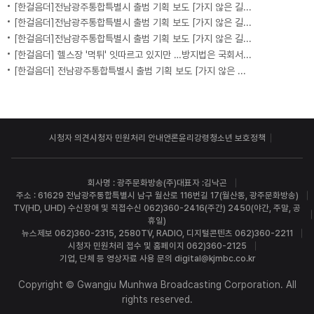
[한걸음더]전남광주통합특별시 출범 기획 보도 [가지 않은 길] 5편 프랑스 헌법에 새긴 '지방 분권'..전남광주 통합 성공 조건은?
[한걸음더]전남광주통합특별시 출범 기획 보도 [가지 않은 길] 4편 프랑스 지역 통합 10년 성적표
[한걸음더]전남광주통합특별시 출범 기획 보도 [가지 않은 길] 3편 프랑스 통합 10년 지났지만..."우린 여전히 알자스인"
[한걸음더] 헬스장 '먹튀' 잇따르고 있지만 …방지법은 국회서 낮잠
[한걸음더] 전남광주통합특별시 출범 기획 보도 [가지 않은 길] 2편 지방이 주도한 투자..'유럽 상위 5개 지역' 도약 비결은?
시청자 의견
시청자 민원처리 안내
언론윤리강령
청소년 보호정책
회사명 : 광주문화방송(주)
대표자 :김낙곤
주소 : 61629 전남광주통합특별시 남구 월산로 116번길 17(월산동, 광주문화방송)
TV(HD, UHD) 수신장애 및 직접수신 062)360-2416(주간) 2450(야간, 주말, 공
휴일)
뉴스제보 062)360-2315, 2580
TV, RADIO, 디지털콘텐츠 062)360-2211
시청자 민원처리 접수 및 홈페이지 062)360-2125
기업, 단체 등 영상자료 사용 문의 digital@kjmbc.co.kr
Copyright © Gwangju Munhwa Broadcasting Corporation. All
rights reserved.