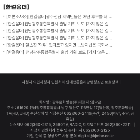
[한걸음더]
[여론조사④][한걸음더]광주전남 지역민들은 어떤 후보를 더 선호할까.. 변수는?
[한걸음더]전남광주통합특별시 출범 기획 보도 [가지 않은 길] 5편 프랑스 헌법에 새긴 '지방 분권'..전남광주 통합 성공 조건은?
[한걸음더]전남광주통합특별시 출범 기획 보도 [가지 않은 길] 4편 프랑스 지역 통합 10년 성적표
[한걸음더]전남광주통합특별시 출범 기획 보도 [가지 않은 길] 3편 프랑스 통합 10년 지났지만..."우린 여전히 알자스인"
[한걸음더] 헬스장 '먹튀' 잇따르고 있지만 …방지법은 국회서 낮잠
[한걸음더] 전남광주통합특별시 출범 기획 보도 [가지 않은 길] 2편 지방이 주도한 투자..'유럽 상위 5개 지역' 도약 비결은?
시청자 의견
시청자 민원처리 안내
언론윤리강령
청소년 보호정책
회사명 : 광주문화방송(주)
대표자 :김낙곤
주소 : 61629 전남광주통합특별시 남구 월산로 116번길 17(월산동, 광주문화방송)
TV(HD, UHD) 수신장애 및 직접수신 062)360-2416(주간) 2450(야간, 주말, 공
휴일)
뉴스제보 062)360-2315, 2580
TV, RADIO, 디지털콘텐츠 062)360-2211
시청자 민원처리 접수 및 홈페이지 062)360-2125
기업, 단체 등 영상자료 사용 문의 digital@kjmbc.co.kr