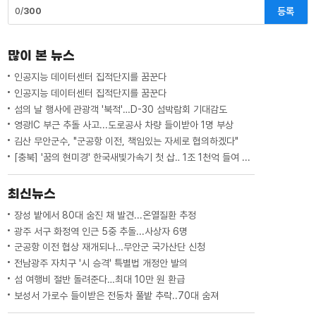
등록
0/
300
많이 본 뉴스
인공지능 데이터센터 집적단지를 꿈꾼다
인공지능 데이터센터 집적단지를 꿈꾼다
섬의 날 행사에 관광객 '북적'…D-30 섬박람회 기대감도
영광IC 부근 추돌 사고...도로공사 차량 들이받아 1명 부상
김산 무안군수, "군공항 이전, 책임있는 자세로 협의하겠다"
[충북] '꿈의 현미경' 한국새빛가속기 첫 삽‥ 1조 1천억 들여 2029년 완공
최신뉴스
장성 밭에서 80대 숨진 채 발견...온열질환 추정
광주 서구 화정역 인근 5중 추돌...사상자 6명
군공항 이전 협상 재개되나…무안군 국가산단 신청
전남광주 자치구 '시 승격' 특별법 개정안 발의
섬 여행비 절반 돌려준다…최대 10만 원 환급
보성서 가로수 들이받은 전동차 풀밭 추락..70대 숨져