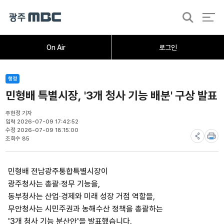
검
색
홈
오늘의뉴스
뉴스데스크
뉴스투데이
[한걸음 더]
취재가시작되자
광주M
On Air
로그인
행정
민형배 특별시장, '3개 청사 기능 배분' 구상 발표
주현정 기자
입력 2026-07-09 17:42:52
수정 2026-07-09 18:15:00
조회수 85
민형배 전남광주통합특별시장이
광주청사는 총괄·정무 기능을,
동부청사는 산업·경제와 미래 성장 거점 역할을,
무안청사는 시민주권과 농해수산 정책을 총괄하는
'3개 청사 기능 분산안'을 발표했습니다.