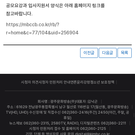
공모요강과 입사지원서 양식은 아래 홈페이지 링크를
참고바랍니다.
https://mbccb.co.kr/rb/?
r=home&c=77/104&uid=256904
이전글
다음글
목록
시청자 의견
시청자 민원처리 안내
언론윤리강령
청소년 보호정책
회사명 : 광주문화방송(주)
대표자 :김낙곤
주소 : 61629 전남광주통합특별시 남구 월산로 116번길 17(월산동, 광주문화방송)
TV(HD, UHD) 수신장애 및 직접수신 062)360-2416(주간) 2450(야간, 주말, 공
휴일)
뉴스제보 062)360-2315, 2580
TV, RADIO, 디지털콘텐츠 062)360-2211
시청자 민원처리 접수 및 홈페이지 062)360-2125
기업, 단체 등 영상자료 사용 문의 digital@kjmbc.co.kr