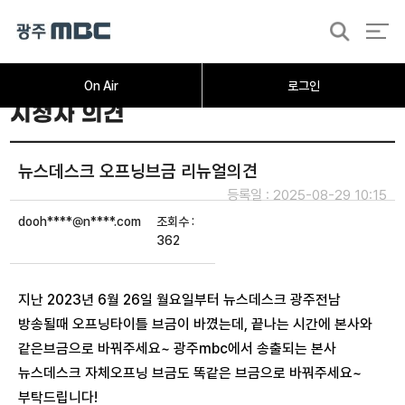
검
색
On Air
로그인
시청자 의견
뉴스데스크 오프닝브금 리뉴얼의견
등록일 : 2025-08-29 10:15
dooh****@n****.com
조회수 :
362
지난 2023년 6월 26일 월요일부터 뉴스데스크 광주전남
방송될때 오프닝타이틀 브금이 바꼈는데, 끝나는 시간에 본사와
같은브금으로 바꿔주세요~ 광주mbc에서 송출되는 본사
뉴스데스크 자체오프닝 브금도 똑같은 브금으로 바꿔주세요~
부탁드립니다!