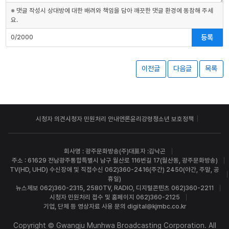
※ 댓글 작성시 상대방에 대한 배려와 책임을 담아 깨끗한 댓글 환경에 동참해 주세
요.
등록
0/2000
이전글
다음글
목록
시청자 의견
시청자 민원처리 안내
언론윤리강령
청소년 보호정책
회사명 : 광주문화방송(주)
대표자 :김낙곤
주소 : 61629 전남광주통합특별시 남구 월산로 116번길 17(월산동, 광주문화방송)
TV(HD, UHD) 수신장애 및 직접수신 062)360-2416(주간) 2450(야간, 주말, 공
휴일)
뉴스제보 062)360-2315, 2580
TV, RADIO, 디지털콘텐츠 062)360-2211
시청자 민원처리 접수 및 홈페이지 062)360-2125
기업, 단체 등 영상자료 사용 문의 digital@kjmbc.co.kr
Copyright © Gwangju Munhwa Broadcasting Corporation. All