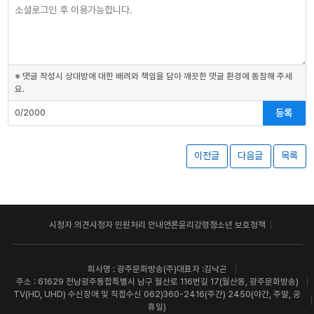
※ 댓글 작성시 상대방에 대한 배려와 책임을 담아 깨끗한 댓글 환경에 동참해 주세
요.
등록
0/2000
이전글
다음글
목록
시청자 의견
시청자 민원처리 안내
언론윤리강령
청소년 보호정책
회사명 : 광주문화방송(주)
대표자 :김낙곤
주소 : 61629 전남광주통합특별시 남구 월산로 116번길 17(월산동, 광주문화방송)
TV(HD, UHD) 수신장애 및 직접수신 062)360-2416(주간) 2450(야간, 주말, 공
휴일)