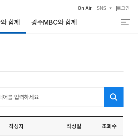
On Air
SNS
로그인
와 함께
광주MBC와 함께
검
색
작성자
작성일
조회수