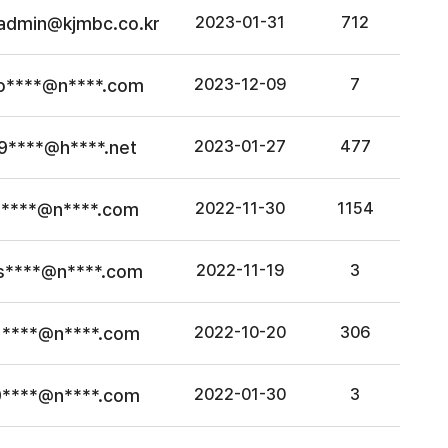
admin@kjmbc.co.kr
2023-01-31
712
o****@n****.com
2023-12-09
7
9****@h****.net
2023-01-27
477
j****@n****.com
2022-11-30
1154
s****@n****.com
2022-11-19
3
1****@n****.com
2022-10-20
306
9****@n****.com
2022-01-30
3