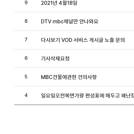
9
2021년 4월18일
8
DTV mbc채널만 안나와요
7
다시보기 VOD 서비스 게시글 노출 문의
6
기사삭제요청
5
MBC건물에관한 건의사항
4
일요일오전복면가왕 편성표에 해두고 왜난