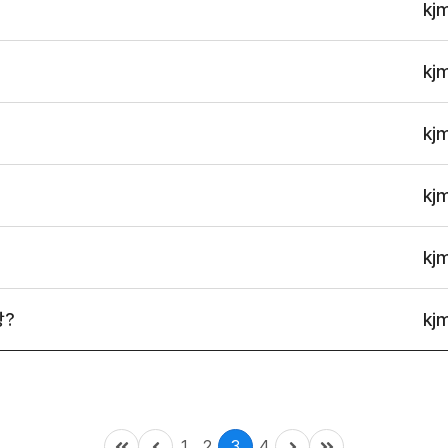
kj
kj
kj
kj
kj
장?
kj
1
2
3
4