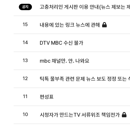
고충처리인 게시판 이용 안내(뉴스 제보는 
공지
15
내용에 있는 링크 뉴스에 관해
14
DTV MBC 수신 불가
13
mbc 채널만. 안. 나와요
12
틱톡 물부족 관련 문제 뉴스 보도 정정 또는 
11
편성표
10
시청자가 만드는TV 서류위조 책임전가