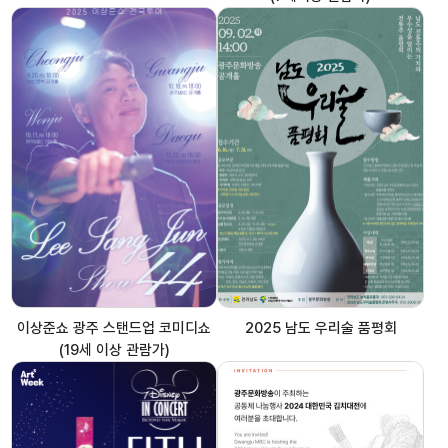
이상준쇼 광주 스탠드업 코미디쇼
2025 남도 우리술 품평회
(19세 이상 관람가)