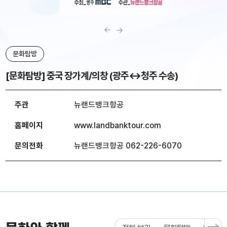
문화탐방
[문화탐방] 중국 장가계/의창 (광주↔청주 수송)
주관
뉴랜드뱅크항공
홈페이지
www.landbanktour.com
문의전화
뉴랜드뱅크항공 062-226-6070