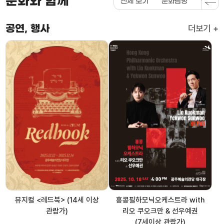
문화와 함께
전체 보기
문화탐방
영산강
더보기
공연, 행사
뮤지컬 <레드북> (14세 이상
홍콩필하모닉오케스트라 with
관람가)
리오 쿠오크만 & 선우예권
(7세이상 관람가)