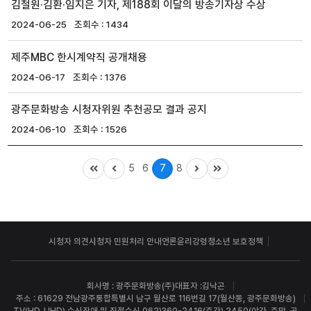
김철원·김환·임지은 기자, 제188회 이달의 방송기자상 수상
2024-06-25
1434
제주MBC 한시계약직 공개채용
2024-06-17
1376
광주문화방송 시청자위원 추천공모 결과 공지
2024-06-10
1526
5
6
7
8
시청자 의견
시청자 민원처리 안내
언론윤리강령
청소년 보호정책
회사명 : 광주문화방송(주)
대표자 :김낙곤
주소 : 61629 전남광주통합특별시 남구 월산로 116번길 17(월산동, 광주문화방송)
TV(HD, UHD) 수신장애 및 직접수신 062)360-2416(주간) 2450(야간, 주말, 공