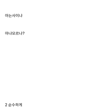
아는사이냐
아냐모르냐?
2 순수하게