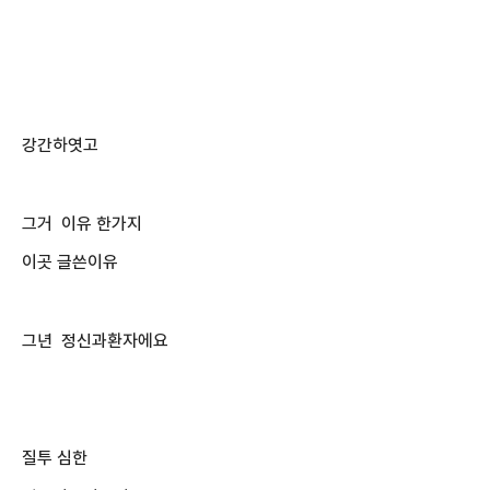
강간하엿고
그거 이유 한가지
이곳 글쓴이유
그년 정신과환자에요
질투 심한