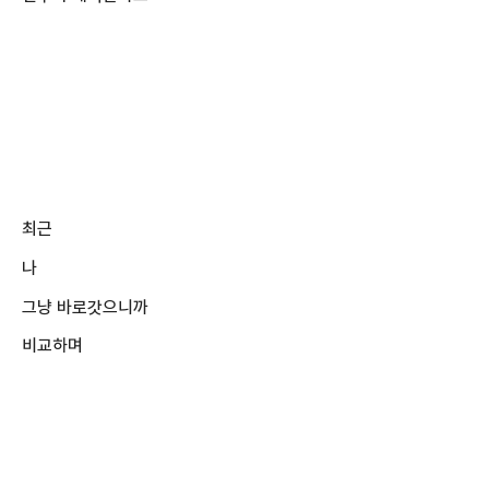
최근
나
그냥 바로갓으니까
비교하며