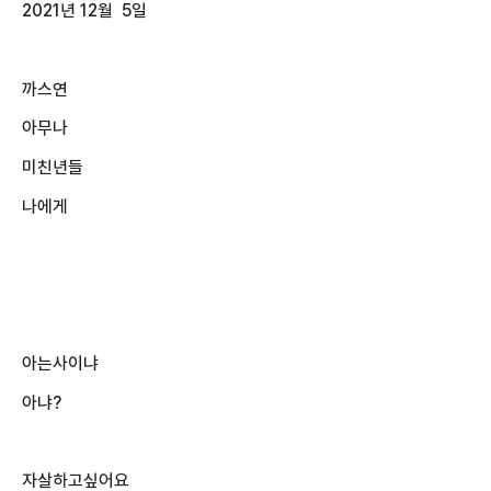
2021년 12월 5일
까스연
아무나
미친년들
나에게
아는사이냐
아냐?
자살하고싶어요