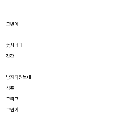
그년이
숫처너때
강간
남자직원보내
삼촌
그리고
그년이