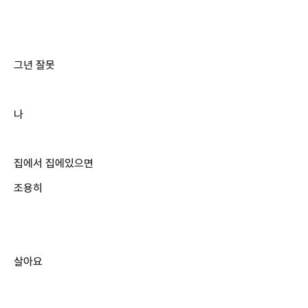
그년 잘못
나
집에서 집에있으면
조용히
살아요