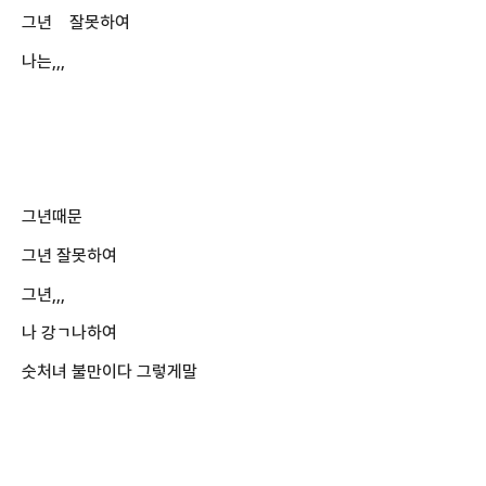
그년 잘못하여
나는,,,
그년때문
그년 잘못하여
그년,,,
나 강ㄱ나하여
숫처녀 불만이다 그렇게말