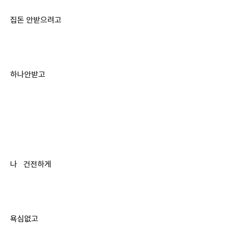
집돈 안받으려고
하나안받고
나 건전하게
욕심없고