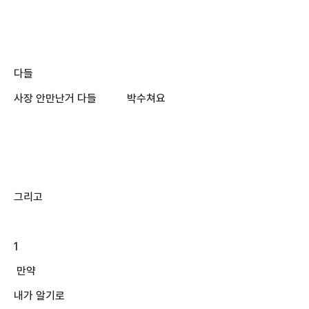
다들
사장 안만난거 다들 박수쳐요
그리고
1
만약
내가 알기로