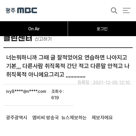
검
색
On Air
로그인
클린센터
신고하기
너는뭐하니까 그때 글 잘적었어요 연습하면 나아지고
기본,,, 다른사람 취직목적 간단 적고 다른말 안적고 나
취직목적 아니에요그리고 ,,,,,,,,,,,,,
등록일 : 2021-12-05 12:10
ivy8****@n****.com
조회수 :
619
광주광역시 엠비씨 방송국 뉴스제보하는 제보자에요