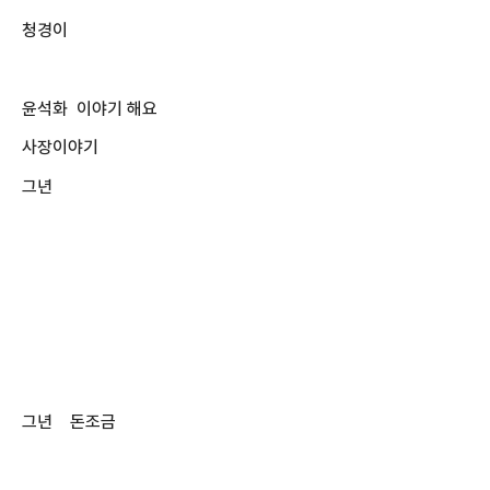
청경이
윤석화 이야기 해요
사장이야기
그년
그년 돈조금