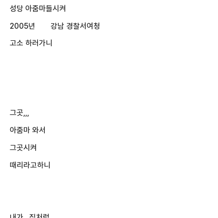
성당 아줌마들시켜
2005년 강남 경찰서여청
고소 하러가니
그곳,,,
아줌마 와서
그곳시켜
때리라고하니
내가 집처럼