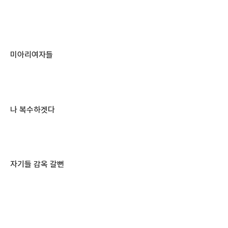
미아리여자들
나 복수하겟다
자기들 감옥 갈뻔