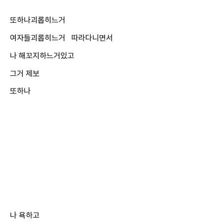
또하나괴롭히느거
여자들괴롭히느거 따라다니면서
나 해꼬지하느거있고
그거 제보
또하나
나 욕하고