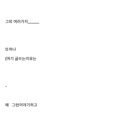
그외 여러가지,,,,,,,,,,,
또하나
(여기 글쓰는이유는
-
왜 그런이야기하고