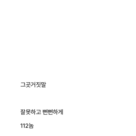
그곳거짓말
잘못하고 뻔뻔하게
112놈