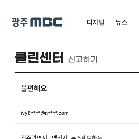
디지털
뉴스
클린센터
신고하기
불편해요
ivy8****@n****.com
광주광역시 엠비시 뉴스제보하는