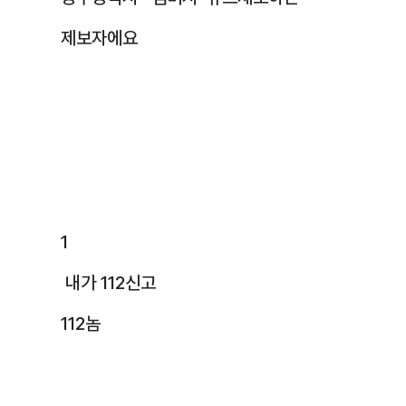
제보자에요
1
내가 112신고
112놈