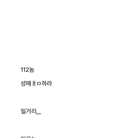
112놈
성매ㅐㅁ하라
일거리,,,