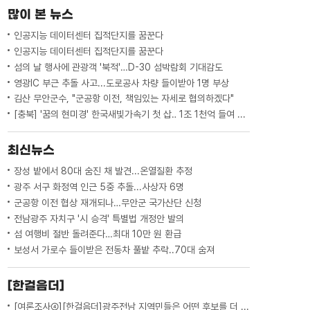
할이 무엇인지 큰 방향을 정리해서 발표하
많이 본 뉴스
겠다"고 밝혔습니다.정부 지원...
인공지능 데이터센터 집적단지를 꿈꾼다
인공지능 데이터센터 집적단지를 꿈꾼다
섬의 날 행사에 관광객 '북적'…D-30 섬박람회 기대감도
영광IC 부근 추돌 사고...도로공사 차량 들이받아 1명 부상
김산 무안군수, "군공항 이전, 책임있는 자세로 협의하겠다"
[충북] '꿈의 현미경' 한국새빛가속기 첫 삽‥ 1조 1천억 들여 2029년 완공
최신뉴스
장성 밭에서 80대 숨진 채 발견...온열질환 추정
광주 서구 화정역 인근 5중 추돌...사상자 6명
군공항 이전 협상 재개되나…무안군 국가산단 신청
전남광주 자치구 '시 승격' 특별법 개정안 발의
섬 여행비 절반 돌려준다…최대 10만 원 환급
보성서 가로수 들이받은 전동차 풀밭 추락..70대 숨져
[한걸음더]
[여론조사④][한걸음더]광주전남 지역민들은 어떤 후보를 더 선호할까.. 변수는?