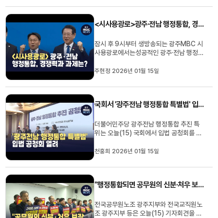
에 김영창 기자입니다.(기자)광주전남 행
정통합에 대해 통 큰 지원을 약속한 이재명
<시사용광로>광주·전남 행정통합, 경쟁력과 과제는?
대통령.통 큰 지원엔 2차 공...
잠시 후 9시부터 생방송되는 광주MBC 시
사용광로에서는성공적인 광주·전남 행정통
합을 위한 과제를 점검합니다.오늘 방송에
는 박균택 더불어민주당 국회의원,신용한
주현정 2026년 01월 15일
지방시대위원회 부위원장,강위원 전남도
경제부지사가 출연해 지역소멸과 산업 정
체라는 위기 속에서가시화되는 행정통합의
국회서 '광주전남 행정통합 특별법' 입법 공청회 열려
준비 상황을 알아보고,통합이 가...
더불어민주당 광주전남 행정통합 추진 특
위는 오늘(15) 국회에서 입법 공청회를 열
고 특별법 초안을 공개했습니다.자치권 강
화와 재정 확보를 핵심으로 하는특별법 초
천홍희 2026년 01월 15일
안에는 첨단전략사업 등 9개 분야에서
300건의 특례 조항이 담겼습니다.한편 공
청회에서는 각종 지원이 일회성에 그치지
"행정통합되면 공무원의 신분·처우 보장 법적 장치 마련해야"
않고계속될 수 있도록세밀한 법안 ...
전국공무원노조 광주지부와 전국교직원노
조 광주지부 등은 오늘(15) 기자회견을 열