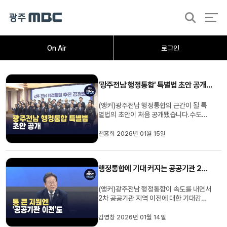
검
색
홈
오늘의뉴스
뉴스데스크
뉴스투데이
[한걸음 더]
취재가시작되자
광주M
On Air
로그인
'광주전남 행정통합' 특별법 초안 공개..."연방제 수준 자치권 확보"
(앵커)광주전남 행정통합의 근간이 될 특
별법의 초안이 처음 공개됐습니다.수도권
에 대응할 수 있을 정도의 자치권과 재정을
확보하는 것이 핵심인 만큼 다양한 특례 조
천홍희 2026년 01월 15일
항들이 담겼습니다.천홍희 기자가 취재했
습니다. (기자)가칭 광주전남특별시 설치
를 위한 특별법 공청회가 열렸습니다.공개
행정통합에 기대 커지는 공공기관 2차 이전
된 특별법 초안에는 자치권 강...
(앵커)광주전남 행정통합이 속도를 내면서
2차 공공기관 지역 이전에 대한 기대감도
커지고 있습니다.이재명 대통령이 행정통
합시 통 큰 지원을 약속했는데, 여기엔 공
김영창 2026년 01월 14일
공기관 이전도 담겨 있기 때문입니다.보도