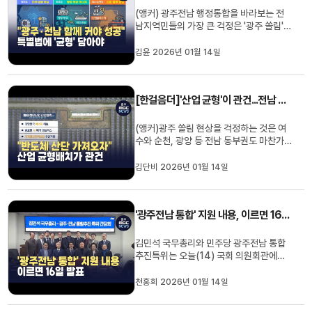
(앵커) 광주전남 행정통합을 바라보는 전
남지역민들의 가장 큰 걱정은 '광주 쏠림'
현상에 대한 우려입니다.지금도 광주에 사
람과 돈이 몰리고 있는데통합이 되면 더욱
김윤 2026년 01월 14일
집중되지 않겠냐는 겁니다.먼저 전남 서부
권의 시각을목포문화방송 김 윤 기자가 보
도합니다.(기자)전남도의원과 김영록 지사
[한걸음더]'산업 균형'이 관건...전남 동부권 ‘미래 산단’초점
가 두 번째로 연행정통합 관...
(앵커)광주 쏠림 현상을 걱정하는 것은 여
수와 순천, 광양 등 전남 동부권도 마찬가
지입니다。전남의 핵심산업 거점인 동부
지역은 행정통합에 발맞춰 반도체 국가산
김단비 2026년 01월 14일
단을 전남 동부권에 유치해 경제발전의 핵
심 동력으로 키우자는 목소리에 힘이 실리
고 있습니다。이 소식은 여수문화방송 김
'광주전남 통합' 지원 내용, 이르면 16일 발표
단비 기자가 전하겠습니다.(기자)...
김민석 국무총리와 민주당 광주전남 통합
추진특위는 오늘(14) 국회 의원회관에서
간담회를 열고행정통합 특별법 제정과 정
부의 지원방안을논의했습니다.김 총리는
천홍희 2026년 01월 14일
"광역 행정통합은 자치 분권 강화라는 측면
에서 의미가 크다"며 "정부가 할 수 있는 역