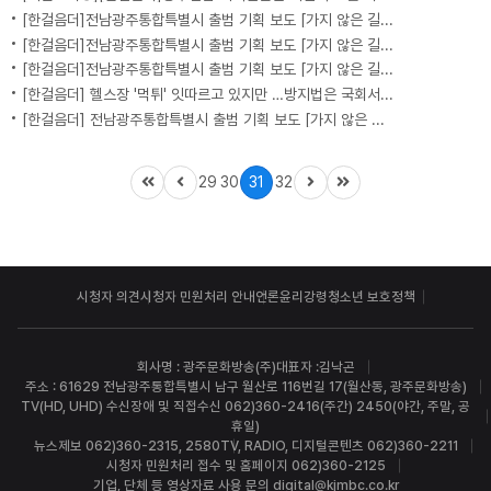
[한걸음더]전남광주통합특별시 출범 기획 보도 [가지 않은 길] 5편 프랑스 헌법에 새긴 '지방 분권'..전남광주 통합 성공 조건은?
[한걸음더]전남광주통합특별시 출범 기획 보도 [가지 않은 길] 4편 프랑스 지역 통합 10년 성적표
[한걸음더]전남광주통합특별시 출범 기획 보도 [가지 않은 길] 3편 프랑스 통합 10년 지났지만..."우린 여전히 알자스인"
[한걸음더] 헬스장 '먹튀' 잇따르고 있지만 …방지법은 국회서 낮잠
[한걸음더] 전남광주통합특별시 출범 기획 보도 [가지 않은 길] 2편 지방이 주도한 투자..'유럽 상위 5개 지역' 도약 비결은?
29
30
31
32
시청자 의견
시청자 민원처리 안내
언론윤리강령
청소년 보호정책
회사명 : 광주문화방송(주)
대표자 :김낙곤
주소 : 61629 전남광주통합특별시 남구 월산로 116번길 17(월산동, 광주문화방송)
TV(HD, UHD) 수신장애 및 직접수신 062)360-2416(주간) 2450(야간, 주말, 공
휴일)
뉴스제보 062)360-2315, 2580
TV, RADIO, 디지털콘텐츠 062)360-2211
시청자 민원처리 접수 및 홈페이지 062)360-2125
기업, 단체 등 영상자료 사용 문의 digital@kjmbc.co.kr