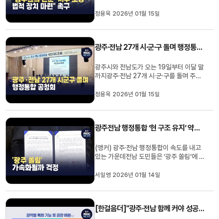
고 "행정통합 논의가 현장 공무원들의 목소
리를 배제한 채단체장들의 정치적 시간표
정용욱 2026년 01월 15일
에 맞춰일방적으로 진행되고 있다"며깊은
우려를 표했습니다.해당 단체들은"시청, 교
육청, 교사, 소방공무원들은언제, 어디로,
광주·전남 27개 시·군·구 돌며 행정통합 공청회
어떻게 배치될지 몰라불안 ...
광주시와 전남도가 오는 19일부터 이달 말
까지광주·전남 27개 시·군·구를 돌며 주민
의견을 듣는 행정통합 공청회를 개최합니
다.광주에서는 19일 동구를 시작으로 22
정용욱 2026년 01월 15일
일 서구, 23일 광산구, 27일 북구, 28일
남구 순서로 열립니다.전남은 19일 영암군
에서 첫 공청회가 열리며 이어 20일 장성
광주전남 행정통합 ‘현 구조 유지’ 약속…불신은 왜 커지나
군, 21일 목포, 신안, 무안 순으로...
(앵커) 광주·전남 행정통합이 속도를 내고
있는 가운데전남 도민들은 ‘광주 쏠림’에 대
한 우려를하고 있습니다.안그래도 사람과
돈이 광주로 몰리고 있는데통합을 하면 가
서일영 2026년 01월 14일
속도가 붙지 않겠냐는 겁니다.목포문화방
송 서일영 기자가 전남도민의 우려를 정리
했습니다.(기자)행정 통합 논의가 본격화
[한걸음더]"광주·전남 함께 커야 성공"...특별법에 '균형' 담아야
하되면서가장 먼저 술렁이는...