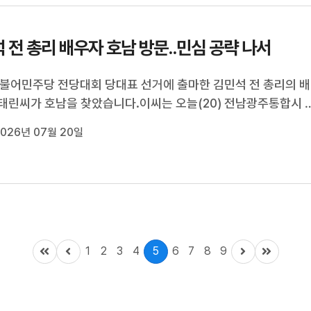
 전 총리 배우자 호남 방문..민심 공략 나서
 더불어민주당 전당대회 당대표 선거에 출마한 김민석 전 총리의 배
태린씨가 호남을 찾았습니다.이씨는 오늘(20) 전남광주통합시 
한 복지관을 방문해 중식 배식 봉사를 하는 등 민심 공략에 나섰
026년 07월 20일
편 다음 달(8) 치러지는 민주당 당대표 선거에는 김민석, 고민정,
김보미, 송영길 등 5...
1
2
3
4
5
6
7
8
9