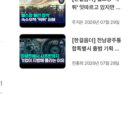
습
튀' 잇따르고 있지만 …
방지법은 국회서 낮잠
주지은 2026년 07월 29일
[한걸음더] 전남광주통
합특별시 출범 기획 보
도 [가지 않은 길] 2편
천홍희 2026년 07월 28일
지방이 주도한 투자..'유
럽 상위 5개 지역' 도약
비결은?
기
공
처