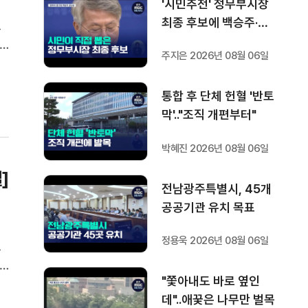
'시민추천' 정무부시장
최종 후보에 백승주·윤
그
난실
.
주지은 2026년 08월 06일
역
보
통합 후 단체 헌혈 '반토
막'.."조직 개편부터"
박혜진 2026년 08월 06일
]
전남광주특별시, 45개
공공기관 유치 목표
정용욱 2026년 08월 06일
그
.
"쫓아내도 바로 옆인
역
데"..애꿎은 나무만 벌목
보