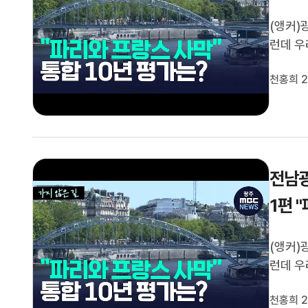
(앵커)
런데 우
바로 프
천홍희 2
통합은 
도, '가
전남광
1편 
(앵커)
런데 우
바로 프
천홍희 2
통합은 