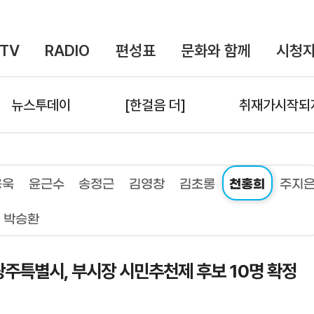
TV
RADIO
편성표
문화와 함께
시청자
뉴스투데이
[한걸음 더]
취재가시작되
용욱
윤근수
송정근
김영창
김초롱
천홍희
주지
박승환
주특별시, 부시장 시민추천제 후보 10명 확정