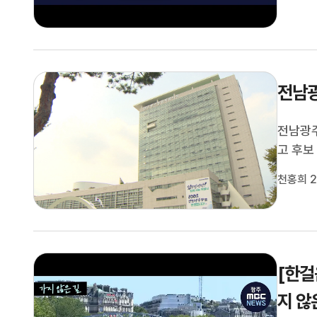
자)프랑
전남광
전남광주
고 후보
백승주,
천홍희 2
향, 박
시민배심
[한걸
지 않