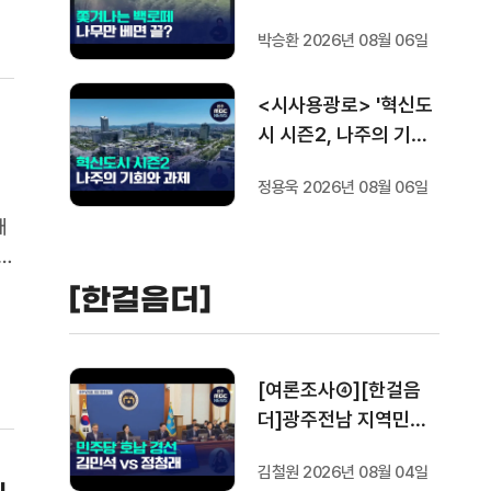
박승환 2026년 08월 06일
<시사용광로> '혁신도
시 시즌2, 나주의 기회
와 과제'
정용욱 2026년 08월 06일
내
센
[한걸음더]
습
[여론조사④][한걸음
더]광주전남 지역민들
은 어떤 후보를 더 선호
김철원 2026년 08월 04일
할까.. 변수는?