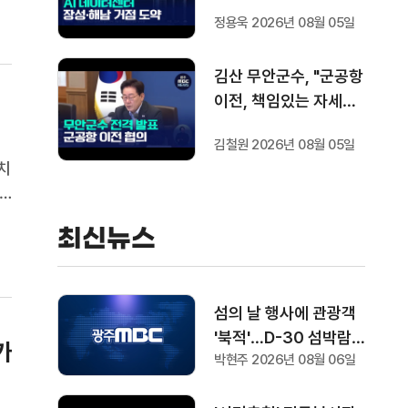
정용욱 2026년 08월 05일
김산 무안군수, "군공항
이전, 책임있는 자세로
협의하겠다"
김철원 2026년 08월 05일
치
박
최신뉴스
일
섬의 날 행사에 관광객
'북적'…D-30 섬박람회
가
박현주 2026년 08월 06일
기대감도