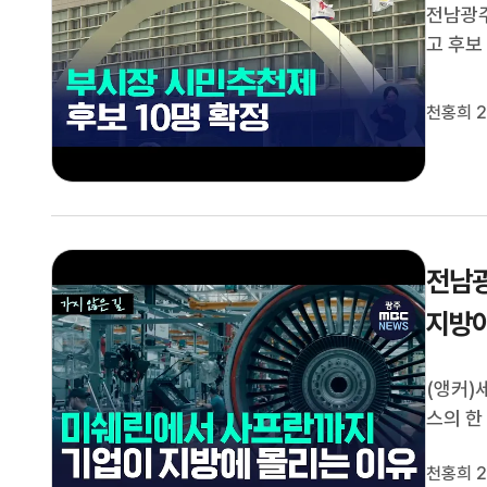
전남광주
고 후보
백승주,
향, 박
천홍희 2
시민배심
전남광
지방이
(앵커)
스의 한
에 몰리
천홍희 2
천홍희 