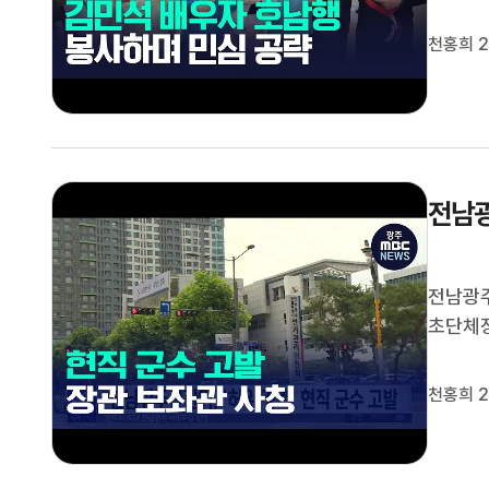
산구의 
니다.한
천홍희 2
정청래, 
전남광
전남광주
초단체장
보 등에
럼 허위
천홍희 2
관계자는