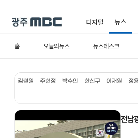
디지털
뉴스
홈
오늘의뉴스
뉴스데스크
김철원
주현정
박수인
한신구
이재원
정
전남광