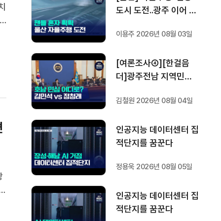
치
도시 도전..광주 이어 두
번째
박
이용주 2026년 08월 03일
일
[여론조사④][한걸음
더]광주전남 지역민들
은 어떤 후보를 더 선호
김철원 2026년 08월 04일
할까.. 변수는?
편
인공지능 데이터센터 집
적단지를 꿈꾼다
정용욱 2026년 08월 05일
랑
곳
인공지능 데이터센터 집
은
적단지를 꿈꾼다
기