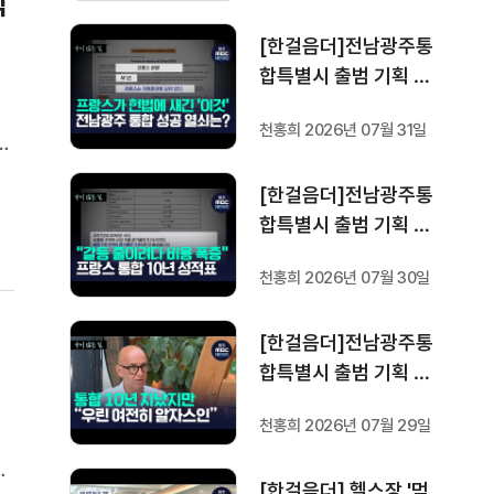
직
[한걸음더]전남광주통
합특별시 출범 기획 보
도 [가지 않은 길] 5편
천홍희 2026년 07월 31일
프랑스 헌법에 새긴 '지
개
방 분권'..전남광주 통합
행
[한걸음더]전남광주통
성공 조건은?
으
합특별시 출범 기획 보
도 [가지 않은 길] 4편
천홍희 2026년 07월 30일
프랑스 지역 통합 10년
성적표
[한걸음더]전남광주통
합특별시 출범 기획 보
도 [가지 않은 길] 3편
천홍희 2026년 07월 29일
프랑스 통합 10년 지났
지만..."우린 여전히 알
광
[한걸음더] 헬스장 '먹
자스인"