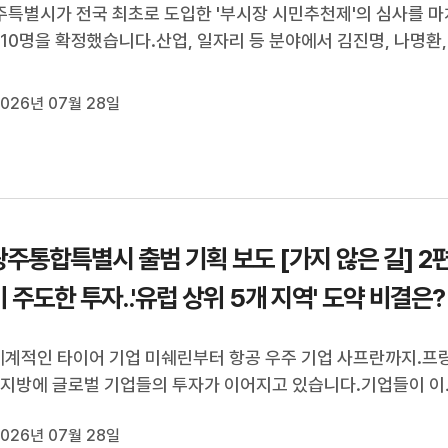
특별시가 전국 최초로 도입한 '부시장 시민추천제'의 심사를 마
 10명을 확정했습니다.산업, 일자리 등 분야에서 김진명, 나명환,
 이병훈, 최형식이 시민주권·복지와 청년인구정책 등 분야에선 
현주, 오미란, 윤난실, 채은지가 이름을 올렸습니다.다음 달(8) 1
026년 07월 28일
원단 정견발표와 ...
주통합특별시 출범 기획 보도 [가지 않은 길] 2
 주도한 투자..'유럽 상위 5개 지역' 도약 비결은?
세계적인 타이어 기업 미쉐린부터 항공 우주 기업 사프란까지.프
 지방에 글로벌 기업들의 투자가 이어지고 있습니다.기업들이 이
는 이유는 무엇일까요?광주MBC 기획보도 '가지 않은 길', 오늘
026년 07월 28일
기자가 프랑스 오베르뉴론알프에서 그 이유를 취재했습니다. (