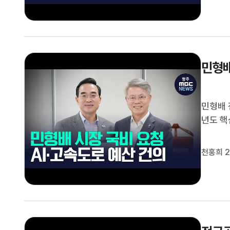
도, '가
민형배
민형배 
년도 핵
터 구축
주요 사
천홍희 2
니다.민