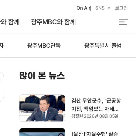
On Air
SNS
로그인
와 함께
광주MBC와 함께
검
색
자
광주MBC단독
광주특별시 출범
많이 본 뉴스
은
김산 무안군수, "군공항
이전, 책임있는 자세로
김철원 2026년 08월 05일
협의하겠다"
[울산]'자율주행' 실증