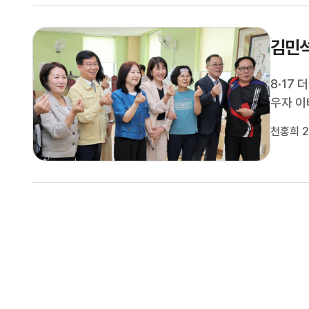
김민석
8·17
우자 이
산구의 
천홍희 2
니다.한
정청래, 