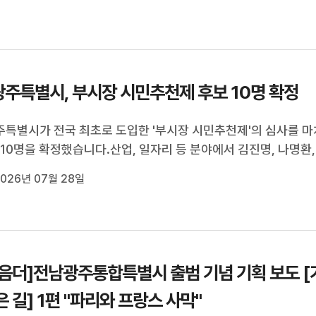
스 동남부의 중심 도시...
주특별시, 부시장 시민추천제 후보 10명 확정
특별시가 전국 최초로 도입한 '부시장 시민추천제'의 심사를 마
 10명을 확정했습니다.산업, 일자리 등 분야에서 김진명, 나명환,
 이병훈, 최형식이 시민주권·복지와 청년인구정책 등 분야에선 
026년 07월 28일
현주, 오미란, 윤난실, 채은지가 이름을 올렸습니다.다음 달(8) 1
원단 정견발표와 ...
음더]전남광주통합특별시 출범 기념 기획 보도 [
은 길] 1편 "파리와 프랑스 사막"