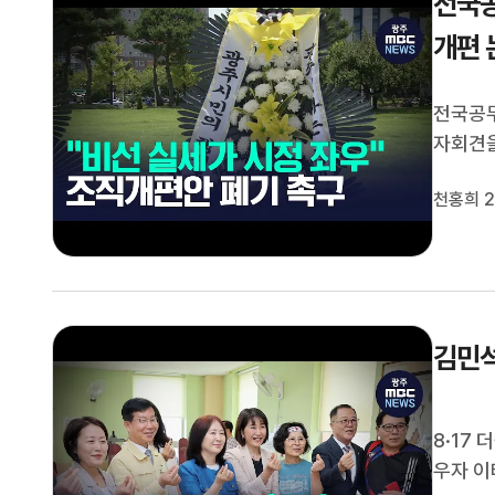
전국공
개편 
전국공무
자회견을
편안을 
천홍희 2
정 수요
로 쪼갠
김민석
8·17
우자 이