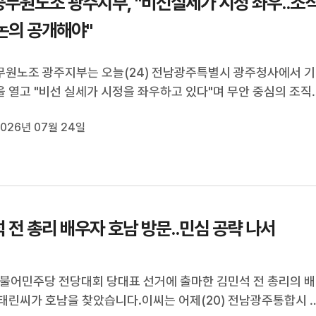
무원노조 광주지부, "비선실세가 시정 좌우..조
논의 공개해야"
원노조 광주지부는 오늘(24) 전남광주특별시 광주청사에서 기
 열고 "비선 실세가 시정을 좌우하고 있다"며 무안 중심의 조직
폐기하라고 촉구했습니다.노조는 "현재의 조직개편안은 지역의 
026년 07월 24일
를 무시한 채 광주와 무안, 순천 등 3개 권역으로 조직을 기계적
 것"이라며 "광주청사의...
 전 총리 배우자 호남 방문..민심 공략 나서
 더불어민주당 전당대회 당대표 선거에 출마한 김민석 전 총리의 배
태린씨가 호남을 찾았습니다.이씨는 어제(20) 전남광주통합시 