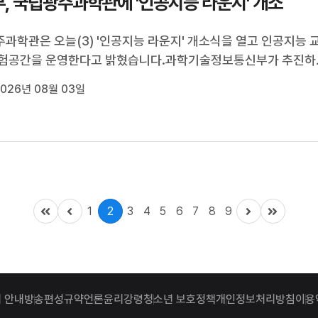
, 국립광주과학관에 '인공지능 라운지' 개소
과학관은 오늘(3) '인공지능 라운지' 개소식을 열고 인공지능 
체험공간을 운영한다고 밝혔습니다.과학기술정보통신부가 추진하
 라운지는 누구나 인공지능을 배우고 활용할 수 있는 공간을 조
026년 08월 03일
업입니다.전라, 제주권 거점 기관으로 선정된 국립광주과학관은
인공지능 체험과 해커...
1
2
3
4
5
6
7
8
9
 안내
방송편성규약
언론윤리강령
청소년 보호정책
개인정보처리방침
이용