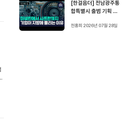
[한걸음더] 전남광주통
합특별시 출범 기획 보
도 [가지 않은 길] 2편
천홍희 2026년 07월 28일
지방이 주도한 투자..'유
럽 상위 5개 지역' 도약
비결은?
범
페
마
교