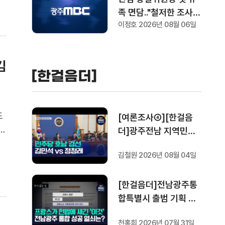
족 면담.."철저한 조사로
이정호 2026년 08월 06일
신뢰회복"
김
[한걸음더]
도
[여론조사④][한걸음
을
더]광주전남 지역민들
기
은 어떤 후보를 더 선호
김철원 2026년 08월 04일
기
할까.. 변수는?
[한걸음더]전남광주통
합특별시 출범 기획 보
도 [가지 않은 길] 5편
천홍희 2026년 07월 31일