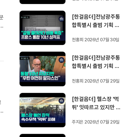
프랑스 헌법에 새긴 '지
방 분권'..전남광주 통합
[한걸음더]전남광주통
성공 조건은?
문
합특별시 출범 기획 보
시
도 [가지 않은 길] 4편
지
천홍희 2026년 07월 30일
프랑스 지역 통합 10년
성적표
[한걸음더]전남광주통
합특별시 출범 기획 보
도 [가지 않은 길] 3편
천홍희 2026년 07월 29일
프랑스 통합 10년 지났
지만..."우린 여전히 알
[한걸음더] 헬스장 '먹
자스인"
교
튀' 잇따르고 있지만 …
는
방지법은 국회서 낮잠
성
주지은 2026년 07월 29일