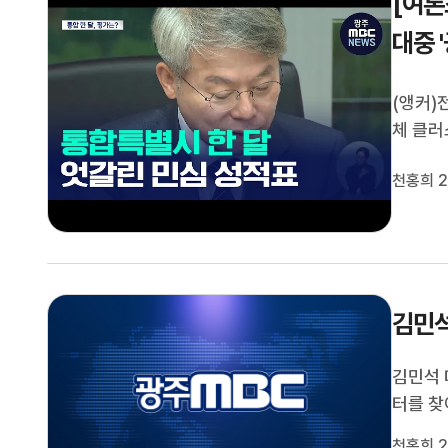
[여론
대중 
(앵커)
체 클러
계속하기
천홍희 2
집행부를
자)전남
김민석
김민석 
터를 찾
지를 호
천홍희 2