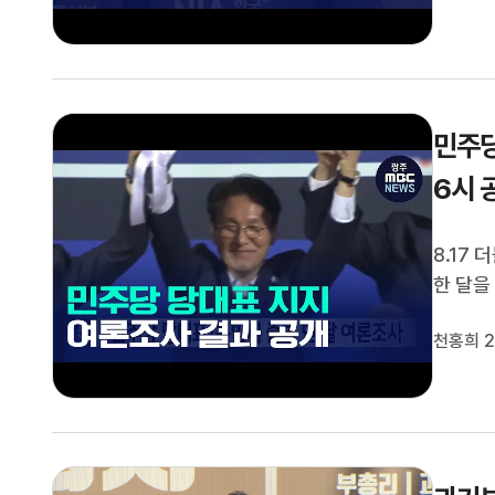
민주당
6시 
8.17
한 달을
이지와 
천홍희 2
한 3인
육감의 