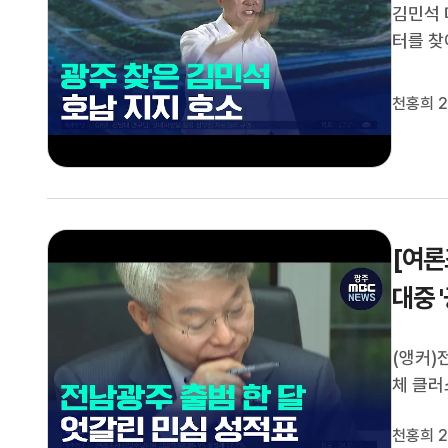
김민석 
터를 찾
지를 호
역 국회
천홍희 2
[여론
대중 
(앵커)
체 클러
계속하기
천홍희 2
집행부를