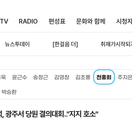
TV
RADIO
편성표
문화와 함께
시청자
뉴스투데이
[한걸음 더]
취재가시작되
용욱
윤근수
송정근
김영창
김초롱
천홍희
주지
박승환
, 광주서 당원 결의대회.."지지 호소"