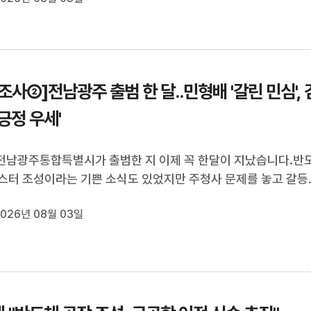
의원과 당원 등이 참석해 전당대회 승리를 다짐했습니다.
조사②]전남광주 출범 한 달..민형배 '갈린 민심', 
'긍정 우세'
 전남광주통합특별시가 출범한 지 이제 꼭 한달이 지났습니다.반
스터 조성이라는 기쁜 소식도 있었지만 주청사 문제를 놓고 갈등
도 했던 지난 한달이었는데요.지역민들은 출범 한달된 민선 9
026년 08월 03일
 어떻게 평가하고 있는지계속해서 천홍희 기자가 보도합니다.(
광주특별시 출범 한 ...