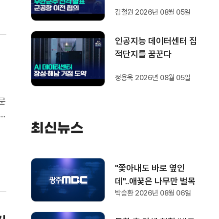
협의하겠다"
김철원 2026년 08월 05일
인공지능 데이터센터 집
적단지를 꿈꾼다
정용욱 2026년 08월 05일
문
시
최신뉴스
지
"쫓아내도 바로 옆인
데"..애꿎은 나무만 벌목
박승환 2026년 08월 06일