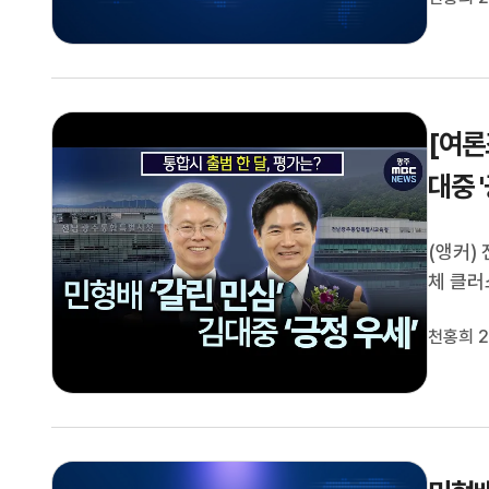
역 국회
[여론
대중 
(앵커)
체 클러
계속하기
천홍희 2
집행부를
자)전남