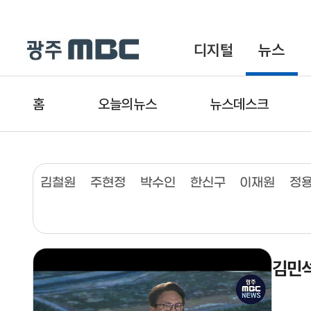
디지털
뉴스
홈
오늘의뉴스
뉴스데스크
김철원
주현정
박수인
한신구
이재원
정
김민석