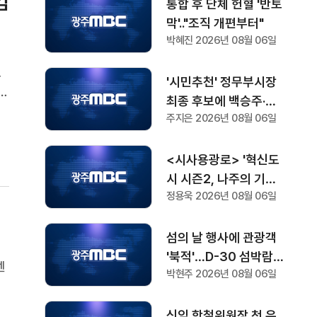
김
통합 후 단체 헌혈 '반토
막'.."조직 개편부터"
박혜진 2026년 08월 06일
도
'시민추천' 정무부시장
을
최종 후보에 백승주·윤
기
주지은 2026년 08월 06일
난실
기
<시사용광로> '혁신도
시 시즌2, 나주의 기회
정용욱 2026년 08월 06일
와 과제'
섬의 날 행사에 관광객
'북적'…D-30 섬박람회
센
박현주 2026년 08월 06일
기대감도
지
지
신임 항철위원장 첫 유