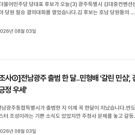
더불어민주당 당대표 후보가 오늘(3) 광주특별시 김대중컨벤션
아 당원 필승 결의대회를 열었습니다.김 후보는 호남 당원들의 
소하고, 당 운영 방향과 정책 비전을 밝혔습니다.이날 행사에는 
의원과 당원 등이 참석해 전당대회 승리를 다짐했습니다.
026년 08월 03일
조사②]전남광주 출범 한 달..민형배 '갈린 민심', 
'긍정 우세'
전남광주통합특별시가 출범한 지 이제 꼭 한달이 지났습니다.반
스터 조성이라는 기쁜 소식도 있었지만 주청사 문제를 놓고 갈등
도 했던 지난 한달이었는데요.지역민들은 출범 한달된 민선 9
026년 08월 03일
 어떻게 평가하고 있는지계속해서 천홍희 기자가 보도합니다.(