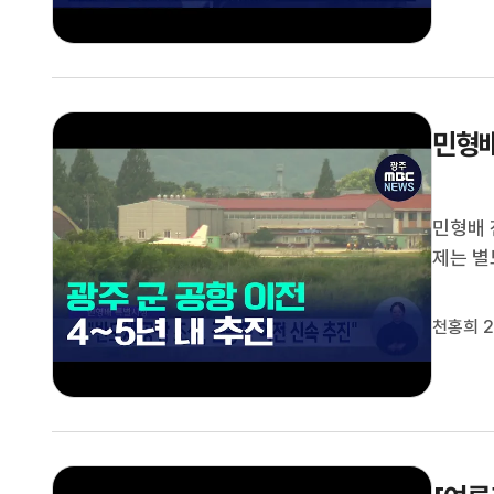
자)전남
민형배
민형배 
제는 별
장은 오
로 지정
천홍희 2
안군이 군