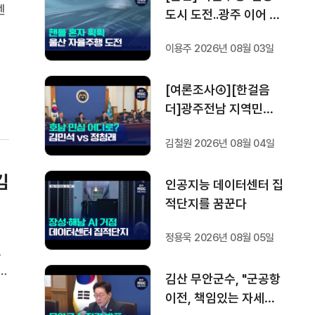
센
도시 도전..광주 이어 두
지
번째
지
이용주 2026년 08월 03일
[여론조사④][한걸음
더]광주전남 지역민들
은 어떤 후보를 더 선호
김철원 2026년 08월 04일
할까.. 변수는?
김
인공지능 데이터센터 집
적단지를 꿈꾼다
정용욱 2026년 08월 05일
도
을
김산 무안군수, "군공항
기
이전, 책임있는 자세로
기