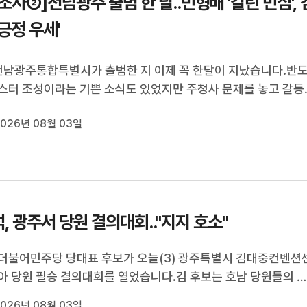
조사②]전남광주 출범 한 달..민형배 '갈린 민심', 
'긍정 우세'
전남광주통합특별시가 출범한 지 이제 꼭 한달이 지났습니다.반
스터 조성이라는 기쁜 소식도 있었지만 주청사 문제를 놓고 갈등
도 했던 지난 한달이었는데요.지역민들은 출범 한달된 민선 9
026년 08월 03일
 어떻게 평가하고 있는지계속해서 천홍희 기자가 보도합니다.(
광주특별시 출범 한 ...
, 광주서 당원 결의대회.."지지 호소"
더불어민주당 당대표 후보가 오늘(3) 광주특별시 김대중컨벤션
아 당원 필승 결의대회를 열었습니다.김 후보는 호남 당원들의 
소하고, 당 운영 방향과 정책 비전을 밝혔습니다.이날 행사에는 
026년 08월 03일