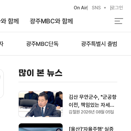
On Air
SNS
로그인
와 함께
광주MBC와 함께
검
색
자
광주MBC단독
광주특별시 출범
많이 본 뉴스
은
김산 무안군수, "군공항
이전, 책임있는 자세로
김철원 2026년 08월 05일
협의하겠다"
[울산]'자율주행' 실증