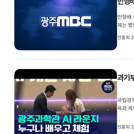
민형배
민형배 
제는 별
장은 오
천홍희 2
로 지정
안군이 군
과기부
국립광주
육과 
인공지능
하는 사
천홍희 2
생성형 