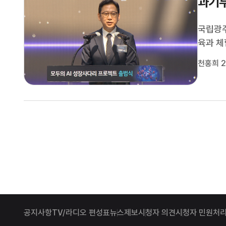
과기부
국립광주
육과 
인공지능
천홍희 2
하는 사
생성형 
공지사항
TV/라디오 편성표
뉴스제보
시청자 의견
시청자 민원처리