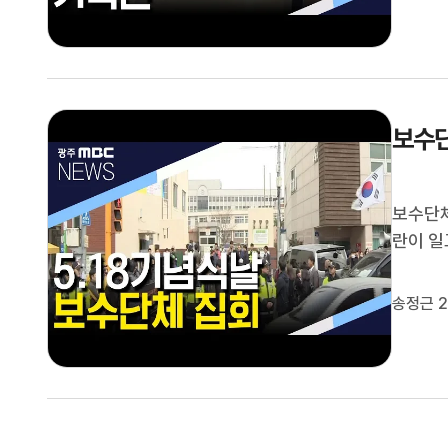
별전시회
보수단
보수단체
란이 일
전남대 
이 모이
송정근 2
에 보수