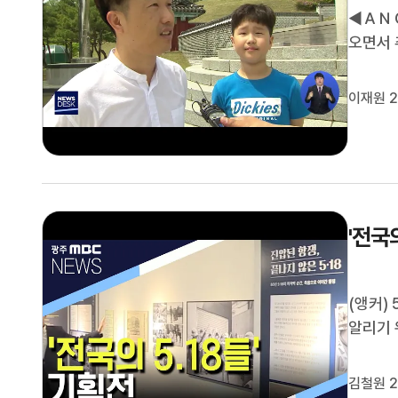
◀ＡＮＣ
오면서 
배객들의
열리고 
이재원 2
등학생들
'전국
(앵커)
알리기 
스스로를
는지에 
김철원 2