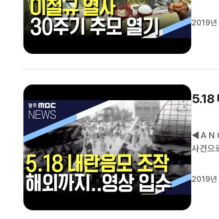
문 당해
을 풀지
2019년
◀ＶＣＲ▶
5.1
◀ＡＮＣ
사건으로
주는 미
영상을 
2019년
겨보려고