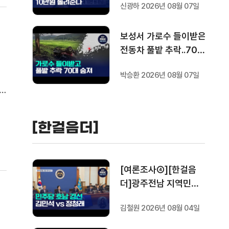
신광하 2026년 08월 07일
보성서 가로수 들이받은
전동차 풀밭 추락..70대
숨져
박승환 2026년 08월 07일
단
 있
[한걸음더]
[여론조사④][한걸음
더]광주전남 지역민들
은 어떤 후보를 더 선호
김철원 2026년 08월 04일
할까.. 변수는?