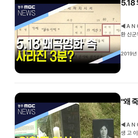
5.1
◀ＡＮＣ
환 신군
당시 이
도로 영
2019년
◀ＶＣＲ
"왜 
◀ＡＮＣ
생 고 