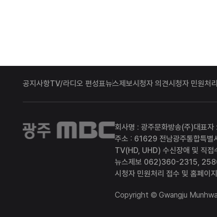
공지사항
TV/라디오 편성표
뉴스제보
시청자 의견
시청자 민원처리
광주MBC
회사명 : 광주문화방송(주)
대표자 
주소 : 61629 전남광주통합특별
TV(HD, UHD) 수신장애 및 직접
뉴스제보 062)360-2315, 258
시청자 민원처리 접수 및 홈페이지 
Copyright © Gwangju Munhwa B