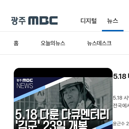
디지털
뉴스
홈
오늘의뉴스
뉴스데스크
5.1
5.18
전국에서
북한 특
해 북한
윤근수 2
립영화제