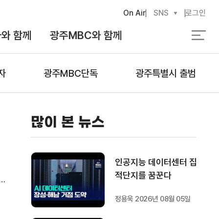
On Air
SNS
로그인
와 함께
광주MBC와 함께
검
색
자
광주MBC단독
광주특별시 출범
많이 본 뉴스
인공지능 데이터센터 집
적단지를 꿈꾼다
통
정용욱 2026년 08월 05일
독