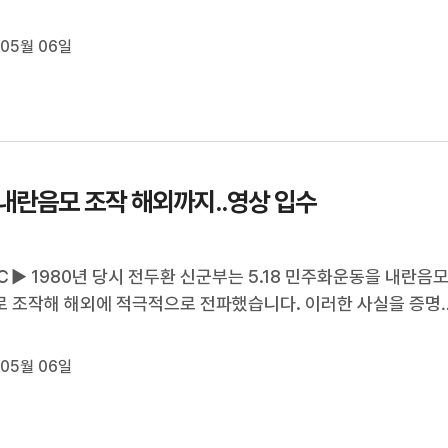
 죽었을 거란 추측 뿐 의문사로 남아있는 그의 죽음 앞에 여전히 
 못한 유가족과 친구들이 눈물을 쏟았습니다. 박수인 기자입니다
 05월 06일
 1989년, 스물 다섯 ...
8 내란음모 조작 해외까지..영상 입수
▶ 1980년 당시 전두환 신군부는 5.18 민주화운동을 내란음
 조작해 해외에 적극적으로 전파했습니다. 이러한 사실을 증명
공개 영상을 광주MBC가 단독으로 입수했습니다. 광주MBC는 
중심으로 5.18의 진실을 감추기 위해 덧씌웠던 베일들을 하나씩
 05월 06일
 합니다. 오늘은 당시 신군...