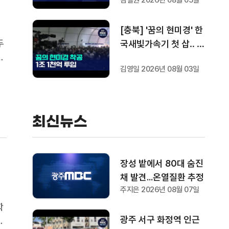
김철원 2026년 08월 05일
[충북] '꿈의 현미경' 한
두
국새빛가속기 첫 삽‥ 1
.
조 1천억 들여 2029년
김영일 2026년 08월 03일
의
완공
최신뉴스
장성 밭에서 80대 숨진
채 발견...온열질환 추정
주지은 2026년 08월 07일
학
광주 서구 화정역 인근
고