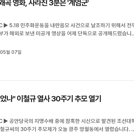
8 왜곡 영화, 사라진 3분은 '계엄군'
▶ 5.18 민주화운동을 내란음모 사건으로 날조하기 위해서 전
부가 해외로 보낸 미공개 영상을 어제 단독으로 공개해드렸습니다
 영상의 제작 지시서를 추가로 확보해 분석해봤더니 누가, 어떤 
상을 만들었는지 더 분명해졌습니다. 보도에 김인정 기자입니다.
 05월 07일
▶ 당시 문화공보부 산...
죽었나" 이철규 열사 30주기 추모 열기
▶ 공안당국의 지명수배 중에 참혹한 시신으로 발견된 조선대
이철규씨의 30주기 추모제가 오늘 광주 망월동에서 열렸습니다. 