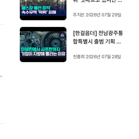
방지법은 국회서 낮잠
주지은 2026년 07월 29일
[한걸음더] 전남광주통
합특별시 출범 기획 보
도 [가지 않은 길] 2편
천홍희 2026년 07월 28일
지방이 주도한 투자..'유
럽 상위 5개 지역' 도약
와
비결은?
기간