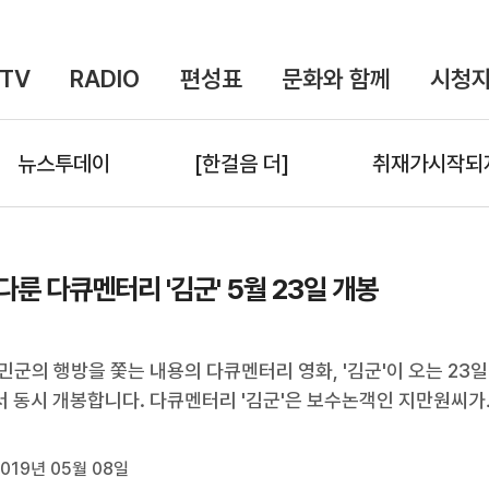
TV
RADIO
편성표
문화와 함께
시청자
뉴스투데이
[한걸음 더]
취재가시작되
8 다룬 다큐멘터리 '김군' 5월 23일 개봉
 시민군의 행방을 쫓는 내용의 다큐멘터리 영화, '김군'이 오는 23일
 동시 개봉합니다. 다큐멘터리 '김군'은 보수논객인 지만원씨가
수군 '광수 1호'로 지목한 사진 속의 인물을 추적하는 스토리를 
군 개입설의 허구성과 광주의 아픔을 조명하고 있습니다. 서울 
019년 05월 08일
에서 대상을 받은 ...