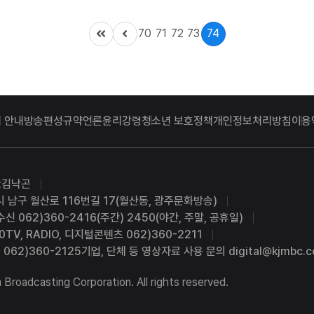
70
71
72
73
74
 안내
방송편성규약
언론윤리강령
청소년 보호정책
개인정보처리방침
이용
:김낙곤
시 남구 월산로 116번길 17(월산동, 광주문화방송)
수신 062)360-2416(주간) 2450(야간, 주말, 공휴일)
0
TV, RADIO, 디지털콘텐츠 062)360-2211
062)360-2125
기업, 단체 등 영상자료 사용 문의 digital@kjmbc.co
roadcasting Corporation. All rights reserved.