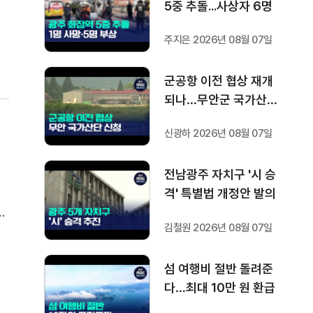
5중 추돌...사상자 6명
한
.
주지은 2026년 08월 07일
군공항 이전 협상 재개
되나…무안군 국가산단
신청
신광하 2026년 08월 07일
전남광주 자치구 '시 승
모
격' 특별법 개정안 발의
해
김철원 2026년 08월 07일
이
 벗
섬 여행비 절반 돌려준
다…최대 10만 원 환급