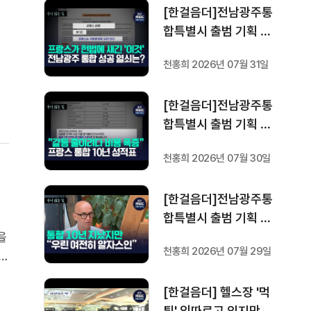
[한걸음더]전남광주통
가
합특별시 출범 기획 보
참
도 [가지 않은 길] 5편
천홍희 2026년 07월 31일
프랑스 헌법에 새긴 '지
고
방 분권'..전남광주 통합
[한걸음더]전남광주통
성공 조건은?
합특별시 출범 기획 보
도 [가지 않은 길] 4편
천홍희 2026년 07월 30일
프랑스 지역 통합 10년
성적표
[한걸음더]전남광주통
합특별시 출범 기획 보
도 [가지 않은 길] 3편
을
천홍희 2026년 07월 29일
프랑스 통합 10년 지났
해
지만..."우린 여전히 알
왔
[한걸음더] 헬스장 '먹
자스인"
특
튀' 잇따르고 있지만 …