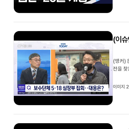
(이슈
(앵커)
전을 찾
상 규명
단 상임
이미지 2
안녕하세요