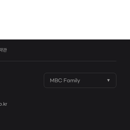
약관
MBC Family
.kr