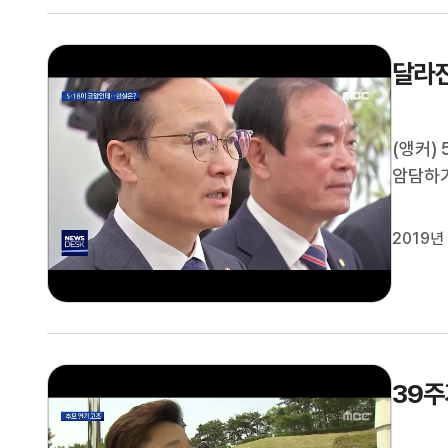
달라진
(앵커)
암담하기
나 진상
체들은 
2019년
습니다.
39주