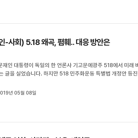
인-사회) 5.18 왜곡, 폄훼.. 대응 방안은
 문재인 대통령이 독일의 한 언론사 기고문에광주 518에서 미래 
는 글을 실었습니다. 하지만 518 민주화운동 특별법 개정안 등진
을 위한 노력은 여전히 제자리걸음 중 인데요. 조진태 518 기념
이사와좀 더 자세한 이야기 나눠보겠습니다. 안녕하십니까? (네,
019년 05월 08일
)==================...