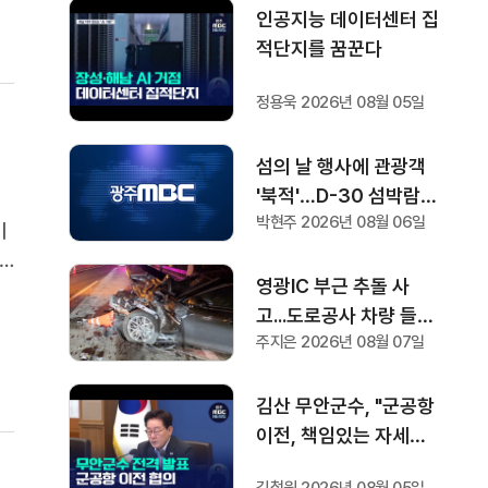
인공지능 데이터센터 집
적단지를 꿈꾼다
정용욱 2026년 08월 05일
섬의 날 행사에 관광객
'북적'…D-30 섬박람회
박현주 2026년 08월 06일
기대감도
비
영광IC 부근 추돌 사
재
고...도로공사 차량 들이
주지은 2026년 08월 07일
받아 1명 부상
김산 무안군수, "군공항
이전, 책임있는 자세로
협의하겠다"