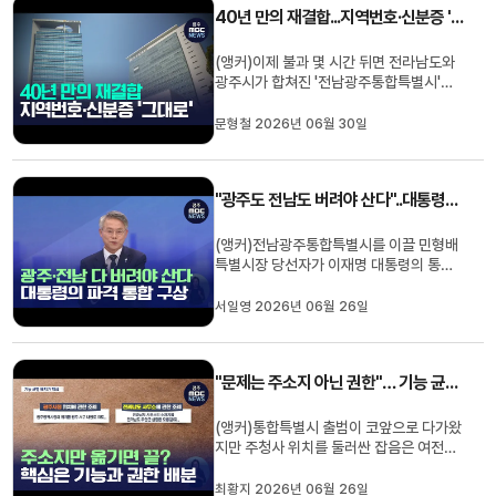
40년 만의 재결합...지역번호·신분증 '그대로'
정통합, 전남광주통합특별시가...
(앵커)이제 불과 몇 시간 뒤면 전라남도와
광주시가 합쳐진 '전남광주통합특별시'가
출범합니다.시군구의 명칭과 지역번호 등
이 그대로 유지돼 시민들 생활에 큰 혼란은
문형철 2026년 06월 30일
없을 것으로 보이는데요.행정 공백과 갈등
의 소지를 최소화하는 것이 출범 초기 과제
로 지목됩니다.문형철 기자입니다. (기
"광주도 전남도 버려야 산다"..대통령의 특별시 구상은?
자)40년 만의 재결합을 통해 ...
(앵커)전남광주통합특별시를 이끌 민형배
특별시장 당선자가 이재명 대통령의 통합
구상이 담긴 메시지를 MBC를 통해 처음
공개했습니다.대통령은 "광주도, 전남도 버
서일영 2026년 06월 26일
려야 남도가 산다"며,기업 유치와 청년세대
지역 정착을 특히 힘주어 주문했습니다.서
일영 기자입니다.(기자)반도체 투자 전망
"문제는 주소지 아닌 권한"… 기능 균형 배치가 핵심
을 이야기하던 민형배 당선인...
(앵커)통합특별시 출범이 코앞으로 다가왔
지만 주청사 위치를 둘러싼 잡음은 여전합
니다.민형배 당선자의 구상대로전남 동부
청사가 주청사의 법적 주소지가 될 가능성
최황지 2026년 06월 26일