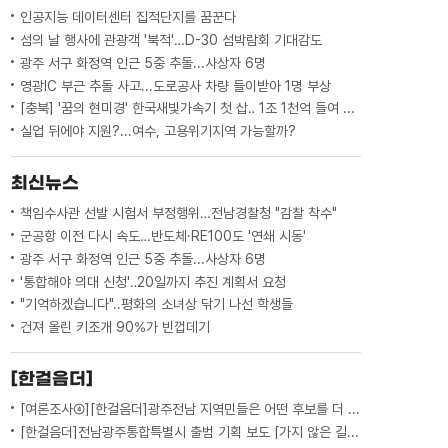
인공지능 데이터센터 집적단지를 꿈꾼다
섬의 날 행사에 관광객 '북적'…D-30 섬박람회 기대감도
광주 서구 화정역 인근 5중 추돌...사상자 6명
영광IC 부근 추돌 사고...도로공사 차량 들이받아 1명 부상
[충북] '꿈의 현미경' 한국새빛가속기 첫 삽‥ 1조 1천억 들여 2029년 완공
실업 뒤에야 지원?...여수, 고용위기지역 가능할까?
최신뉴스
책임수사관 선발 시험서 부정행위…전남경찰청 "감찰 착수"
군공항 이전 다시 속도…반도체·RE100도 '연쇄 시동'
광주 서구 화정역 인근 5중 추돌...사상자 6명
'통합해야 의대 신청'‥20일까지 추진 계획서 요청
"기억하겠습니다"..평화의 소녀상 닦기 나선 학생들
건져 올린 키조개 90%가 빈껍데기
[한걸음더]
[여론조사④][한걸음더]광주전남 지역민들은 어떤 후보를 더 선호할까.. 변수는?
[한걸음더]전남광주통합특별시 출범 기획 보도 [가지 않은 길] 5편 프랑스 헌법에 새긴 '지방 분권'..전남광주 통합 성공 조건은?