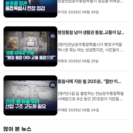
범할전남광주통합특별시 점검을 위해광주
와 나주 등을 찾았습니다.윤 장관은 오늘
(26) 나주 빛가람복합문화체육센터에 위
주지은 2026년 06월 26일
치한 민형배 전남광주통합특별시장 당선자
인수위 사무실에서 민 당선자를 비롯한 실
무진들과 만나 통합특별시 출범 전 준비 내
행정통합 넘어 생활권 통합..교통이 답이다
용에 대해 보고 받고 특별시 출...
(앵커)전남광주통합특별시가 행정구역을
하나로 묶는 데는 성공했지만, 시민들이 일
상에서 통합을 체감하기까지는 아직 넘어
야 할 산이 많습니다.특히 광주와 목포, 순
박종호 2026년 06월 23일
천, 여수 등 거점 도시들을 촘촘하게 잇고,
버스와 철도, 공항을 하나의 흐름으로 묶는
광역 대중교통망 구축이 시급한 과제로 떠
통합시에 지원 될 20조원.. "절반 이상 역외 유출 우려"
오르고 있습니다.박종호 ...
(앵커)다음 달 출범하는 전남광주통합특별
시에앞으로 4년 동안 20조원이 지원될 예
정입니다.하지만, 지역의 취약한 산업구조
탓에다른 지역으로 생산 유발효과가 크게
이재원 2026년 06월 24일
유출될 수 있다는 우려도 제기됐는데요.산
업구조의 고도화가 절실합니다.이재원 기
자가 보도합니다.(기자)지역 내 생산 유발
많이 본 뉴스
효과 17조원,고용은 2만 3천...