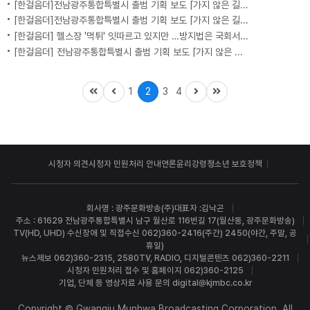
[한걸음더]전남광주통합특별시 출범 기획 보도 [가지 않은 길] 4편 프랑스 지역 통합 10년 성적표
[한걸음더]전남광주통합특별시 출범 기획 보도 [가지 않은 길] 3편 프랑스 통합 10년 지났지만..."우린 여전히 알자스인"
[한걸음더] 헬스장 '먹튀' 잇따르고 있지만 …방지법은 국회서 낮잠
[한걸음더] 전남광주통합특별시 출범 기획 보도 [가지 않은 길] 2편 지방이 주도한 투자..'유럽 상위 5개 지역' 도약 비결은?
1
2
3
4
시청자 의견
시청자 민원처리 안내
언론윤리강령
청소년 보호정책
회사명 : 광주문화방송(주)
대표자 :김낙곤
주소 : 61629 전남광주통합특별시 남구 월산로 116번길 17(월산동, 광주문화방송)
TV(HD, UHD) 수신장애 및 직접수신 062)360-2416(주간) 2450(야간, 주말, 공
휴일)
뉴스제보 062)360-2315, 2580
TV, RADIO, 디지털콘텐츠 062)360-2211
시청자 민원처리 접수 및 홈페이지 062)360-2125
기업, 단체 등 영상자료 사용 문의 digital@kjmbc.co.kr
Copyright © Gwangju Munhwa Broadcasting Corporation. All