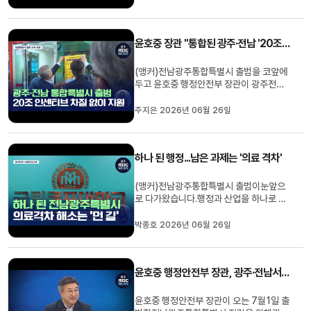
은 높지만,실제 핵심 기능과 권한도 함께
옮겨질지는또 다른 문제입니다.최황지 기
자입니다. (기자)전남광주통합특별시 주청
윤호중 장관 "통합된 광주·전남 '20조 인센티브' 차질 없다"
사 주소지로순천 동부청사를 지...
(앵커)전남광주통합특별시 출범을 코앞에
두고 윤호중 행정안전부 장관이 광주전남
을 찾아 막바지 준비 상황을 점검했습니다.
윤 장관은 대통령이 약속한 '4년간 최대
주지은 2026년 06월 26일
20조 원' 규모의 행정통합 인센티브를 차
질 없이 지원하겠다고 거듭 확인했습니다.
주지은 기자가 보도합니다.(기자)전남광주
하나 된 행정...남은 과제는 '의료 격차'
통합특별시 출범을 닷새 앞두고...
(앵커)전남광주통합특별시 출범이눈앞으
로 다가왔습니다.행정과 산업을 하나로 묶
는 작업이본격화되지만, 의료서비스 격차
까지곧바로 해소되는 것은 아닙니다.지역
박종호 2026년 06월 26일
안에서 치료가 가능한의료체계를 어떻게
구축할 것인지도통합특별시의 중요한 과제
로 꼽힙니다.박종호 기자입니다.(기자)전
윤호중 행정안전부 장관, 광주·전남서 통합특별시 현장 점검
남과 광주가 하나의 특별시로 출범...
윤호중 행정안전부 장관이 오는 7월1일 출