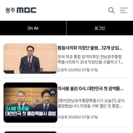
검
색
홈
오늘의뉴스
뉴스데스크
뉴스투데이
[한걸음 더]
취재가시작되자
광주M
On Air
로그인
통합시의회 의장단 출범…12개 상임위 구성
전국 최초 통합 광역의회인 전남광주통합
특별시의회가 초대 의장단을 선출하고 12
개 상임위원회 체제를 갖추며 첫 원 구성을
신광하 2026년 07월 01일
마무리했습니다.통합시의회는 오늘(1) 옛
전남도의회에서제1차 본회의를 열어 4선
의 송형곤 의원을 초대 의장으로, 조석호
의사봉 울린 0시..대한민국 첫 광역통합 특별시 출범
의원과 김문수 의원을 부의장으로 각각 선
출했습니다.의회운영위원장에는...
(앵커)전남광주통합특별시가 오늘(1) 공식
출범했습니다.자정을 기해 열린 첫 통합시
의회 본회의에서는 초대 의장을 선출하고,
특별시장과 교육감이 취임 선서를 하며 대
서일영 2026년 07월 01일
한민국 첫 광역행정통합의 막을 올렸습니
다.서일영 기자입니다. (기자) "땅! 땅!
땅!"7월 1일 0시.대한민국 최초의 광역행