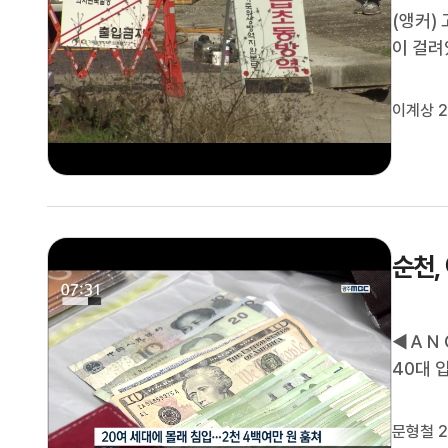
(앵커)
이 걸려
확진돼 
나타났습
이계상 2
은 나주
순천,
◀ＡＮＣ
40대 
임대아파
자입니다
문형철 2