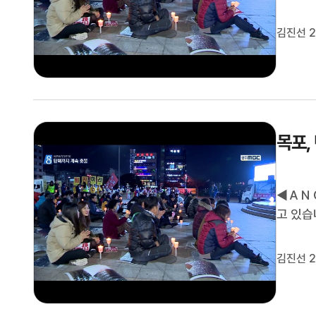
결을 압
ＣＲ▶ 
김진선 2
혜 대통
목포,
◀ＡＮＣ
고 있습
결을 압
ＣＲ▶ 
김진선 2
혜 대통