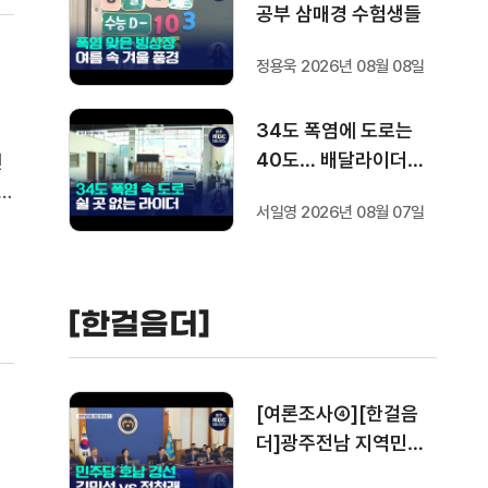
공부 삼매경 수험생들
정용욱 2026년 08월 08일
34도 폭염에 도로는
40도… 배달라이더는
민
쉴 곳도 없다
해
서일영 2026년 08월 07일
과
--
[한걸음더]
[여론조사④][한걸음
더]광주전남 지역민들
은 어떤 후보를 더 선호