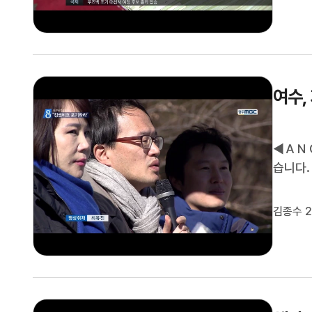
아납니다.
여수,
◀ＡＮＣ
습니다.
지역민들
내 상가
김종수 2
이어지는