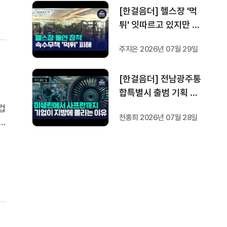
[한걸음더] 헬스장 '먹
자스인"
튀' 잇따르고 있지만 …
방지법은 국회서 낮잠
주지은 2026년 07월 29일
[한걸음더] 전남광주통
합특별시 출범 기획 보
도 [가지 않은 길] 2편
겁
천홍희 2026년 07월 28일
지방이 주도한 투자..'유
럽 상위 5개 지역' 도약
시
비결은?
다