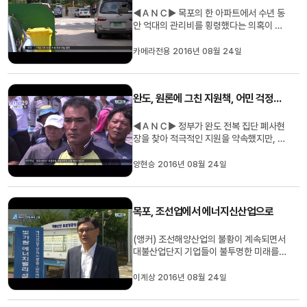
◀ＡＮＣ▶ 목포의 한 아파트에서 수년 동
안 억대의 관리비를 횡령했다는 의혹이 제
기됐습니다. 주민들에게 전기와 수도요금
을 비싸게 받은 뒤 남은 돈을 다른 곳에 쓰
카메라전용 2016년 08월 24일
거나 돌려주지 않아 경찰도 수사에 나섰습
니다. 김진선 기자가 보도합니다. ◀ＥＮＤ
▶ ◀ＶＣＲ▶ 천 50세대가 사는 목포의
완도, 원론에 그친 지원책, 어민 걱정은 여전
한 아파트의 관리비 집행내역서입니...
◀ＡＮＣ▶ 정부가 완도 전복 집단 폐사현
장을 찾아 적극적인 지원을 약속했지만, 내
용은 원론에 그쳤습니다. 고수온이 원인이
되면, 재해보험에 가입하고도 보상받지 못
양현승 2016년 08월 24일
할 처지에 놓인 어민들의 걱정을 떨쳐내지
못했습니다. 양현승 기자가 취재했습니다.
◀ＥＮＤ▶ ◀ＶＣＲ▶ 전복 양식 어민들
목포, 조선업에서 에너지신산업으로
은 어두운 표정으로 김영석 해...
(앵커) 조선해양산업의 불황이 계속되면서
대불산업단지 기업들이 불투명한 미래를
걱정하고 있습니다. 중소형 조선업체들을
대상으로 한 에너지밸리 투자설명회가 어
이계상 2016년 08월 24일
느때보다 높은 관심속에 진행됐습니다. 이
계상 기자... (기자) 에너지밸리 투자 설명