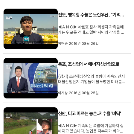
했습니다. ◀ＥＮＤ▶ ◀ＶＣＲ▶ 한 치
양보 없는 현대삼호중공업 단체교섭이 파
진도, 팽목항 수놓은 노란우산, "기억합시다"
업이라는 중대 고비를 맞고 있습니다...
◀ＡＮＣ▶ 세월호 참사 희생자 가족들에
게는 위로를 건네고 일반 시민의 각성을 위
해 시작된 노란우산 프로젝트가 진도 팽목
항에서 열렸습니다. 조속한 미수습자 9명
양현승 2016년 08월 26일
의 귀환과 선체 인양을 기원했습니다. 양현
승 기자입니다. ◀ＥＮＤ▶ ◀ＶＣＲ▶ 세
월호 참사 미수습자 가족들이 머물고 있는
목포, 조선업에서 에너지신산업으로
진도 팽목항입니다. 분향소 앞 마...
(앵커) 조선해양산업의 불황이 계속되면서
대불산업단지 기업들이 불투명한 미래를
걱정하고 있습니다. 중소형 조선업체들을
대상으로 한 에너지밸리 투자설명회가 어
이계상 2016년 08월 25일
느때보다 높은 관심속에 진행됐습니다. 이
계상 기자... (기자) 에너지밸리 투자 설명
회장에 모인 조선업체 임원들이 진지한 표
신안, 타고 마르는 농촌..저수율 '바닥'
정으로 자료를 검토하고있습...
◀ＡＮＣ▶ 계속되는 폭염에 가뭄까지 심
해지고 있습니다. 농업용 저수지가 바닥을