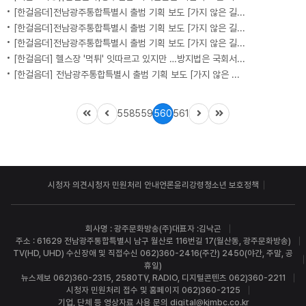
[한걸음더]전남광주통합특별시 출범 기획 보도 [가지 않은 길] 5편 프랑스 헌법에 새긴 '지방 분권'..전남광주 통합 성공 조건은?
[한걸음더]전남광주통합특별시 출범 기획 보도 [가지 않은 길] 4편 프랑스 지역 통합 10년 성적표
[한걸음더]전남광주통합특별시 출범 기획 보도 [가지 않은 길] 3편 프랑스 통합 10년 지났지만..."우린 여전히 알자스인"
[한걸음더] 헬스장 '먹튀' 잇따르고 있지만 …방지법은 국회서 낮잠
[한걸음더] 전남광주통합특별시 출범 기획 보도 [가지 않은 길] 2편 지방이 주도한 투자..'유럽 상위 5개 지역' 도약 비결은?
558
559
560
561
시청자 의견
시청자 민원처리 안내
언론윤리강령
청소년 보호정책
회사명 : 광주문화방송(주)
대표자 :김낙곤
주소 : 61629 전남광주통합특별시 남구 월산로 116번길 17(월산동, 광주문화방송)
TV(HD, UHD) 수신장애 및 직접수신 062)360-2416(주간) 2450(야간, 주말, 공
휴일)
뉴스제보 062)360-2315, 2580
TV, RADIO, 디지털콘텐츠 062)360-2211
시청자 민원처리 접수 및 홈페이지 062)360-2125
기업, 단체 등 영상자료 사용 문의 digital@kjmbc.co.kr