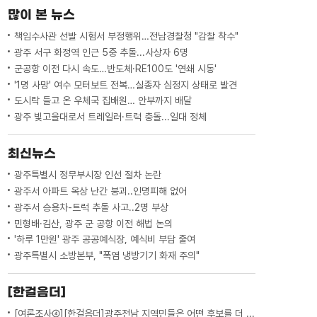
회장에 모인 조선업체 임원들이 진지한 표
많이 본 뉴스
정으로 자료를 검토하고있습...
책임수사관 선발 시험서 부정행위…전남경찰청 "감찰 착수"
광주 서구 화정역 인근 5중 추돌...사상자 6명
군공항 이전 다시 속도…반도체·RE100도 '연쇄 시동'
'1명 사망' 여수 모터보트 전복…실종자 심정지 상태로 발견
도시락 들고 온 우체국 집배원… 안부까지 배달
광주 빛고을대로서 트레일러·트럭 충돌...일대 정체
최신뉴스
광주특별시 정무부시장 인선 절차 논란
광주서 아파트 옥상 난간 붕괴..인명피해 없어
광주서 승용차-트럭 추돌 사고..2명 부상
민형배·김산, 광주 군 공항 이전 해법 논의
'하루 1만원' 광주 공공예식장, 예식비 부담 줄여
광주특별시 소방본부, "폭염 냉방기기 화재 주의"
[한걸음더]
[여론조사④][한걸음더]광주전남 지역민들은 어떤 후보를 더 선호할까.. 변수는?