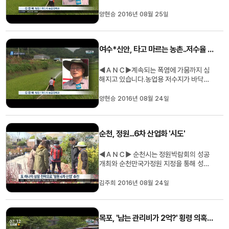
드러내기 시작했고, 이대로라면 섬 지역은
올해 농사를 포기해야할 상황입니다. 전남
양현승 2016년 08월 25일
서남권과 동부권 소식을 두 기자가 차례로
전합니다. ◀ＥＮＤ▶ ◀ＶＣＲ▶ 저수율
이 0%로 떨어진 신안군의 한 저수지입니
여수*신안, 타고 마르는 농촌..저수율 '바닥'
다. 한때 2만3천 톤까지 물을 담고 ...
◀ＡＮＣ▶계속되는 폭염에 가뭄까지 심
해지고 있습니다.농업용 저수지가 바닥을
드러내기 시작했고,이대로라면 섬 지역은
올해 농사를 포기해야할 상황입니다.전남
양현승 2016년 08월 24일
서남권과 동부권 소식을 두 기자가차례로
전합니다.◀ＥＮＤ▶◀ＶＣＲ▶저수율이
0%로 떨어진&\nbsp;신안군의 한 저수지
순천, 정원...6차 산업화 '시도'
입니다.한때 2만3천 톤까지 물을 담고 있...
◀ＡＮＣ▶ 순천시는 정원박람회의 성공
개최와 순천만국가정원 지정을 통해 성공
적으로 정원도시로 자리매김했는데요. 이
젠 정원을 활용한 6차 산업화를 통해 또 한
김주희 2016년 08월 24일
번의 도약을 시도합니다. 김주희 기자가 보
도합니다. ◀ＥＮＤ▶ ◀ＶＣＲ▶ 2013
년 순천만 국제정원박람회의 성공 개최. 지
목포, '남는 관리비가 2억?' 횡령 의혹 수사
난 해 대한민국 제1호 순천만 국가정원...