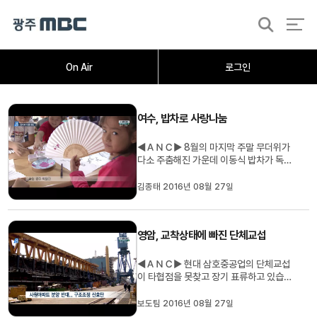
검
색
홈
오늘의뉴스
뉴스데스크
뉴스투데이
[한걸음 더]
취재가시작되자
광주M
On Air
로그인
여수, 밥차로 사랑나눔
◀ＡＮＣ▶ 8월의 마지막 주말 무더위가
다소 주춤해진 가운데 이동식 밥차가 독거
노인을 대상으로 나눔을 실천했습니다. 지
역에 정착한 고려인들은 우리 전통 문화를
김종태 2016년 08월 27일
이해하는 시간을 가졌습니다. 김종태 기자
가 취재했습니다. ◀ＥＮＤ▶ 점심때가 가
까워지자 공원에 마련된 단체 밥상에 노인
영암, 교착상태에 빠진 단체교섭
들이 삼삼오오 모여듭니다. 5톤 ...
◀ＡＮＣ▶ 현대 삼호중공업의 단체교섭
이 타협점을 못찾고 장기 표류하고 있습니
다. 노조의 쟁의행위 찬반 투표가 가결되는
등 긴장감이 높아지고 있습니다. 노조가 반
보도팀 2016년 08월 27일
발하고 있는 쟁점들을 문연철 기자가 정리