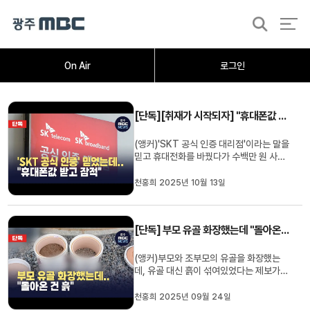
검
색
홈
오늘의뉴스
뉴스데스크
뉴스투데이
[한걸음 더]
취재가시작되자
광주M
On Air
로그인
[단독][취재가 시작되자] "휴대폰값 받고 잠적"...광주 SKT대리점서 수십 명 피해
(앵커)'SKT 공식 인증 대리점'이라는 말을
믿고 휴대전화를 바꿨다가 수백만 원 사기
를 당한 피해자들이 속출하고 있습니다."일
부 대리점의 일탈일 뿐"이라며 책임을 회피
천홍희 2025년 10월 13일
하던 SKT는 취재가 시작되자 뒤늦게 피해
자 구제 처리에 나서겠다고 밝혔습니다.천
홍희 기자입니다.(기자) "광주의 한 대학가
[단독] 부모 유골 화장했는데 "돌아온 건 흙"...화순 경찰 부실 수사 논란
에 있는 SKT 대리점입니다...
(앵커)부모와 조부모의 유골을 화장했는
데, 유골 대신 흙이 섞여있었다는 제보가
들어왔습니다.경찰은 흙인지 아닌지 감정
조차 하지 않고 무혐의 처분을 내렸다고 하
천홍희 2025년 09월 24일
는데요.당사자는 명절을 앞두고 부모 유골