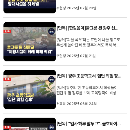
니다.물에 잠길 때마다 다양한 예방사업에
혈세를 퍼부었는데, 무용지물이었습니다.
주현정 2025년 07월 23일
정작 효과를 낼 방재시설 확충은 이런저런
이유들로 늦어지거나 검토조차 되지 못하
고 있습니다.[한걸음더] 주현정 기자가 현
[단독][한걸음더]물그릇 된 광주 신안교 일대 "홍수예방시설이 되레 피해 키웠다"
장 취재했습니다.(기자)광주...
(앵커)'괴물 폭우'라는 표현이 나올 정도로
무섭게 쏟아진 비로 광주에서도 특히 북구
신안교 인근의 피해가 컸는데요.주민은 급
류에 실종됐고 마을은 초토화됐는데, 홍수
주현정 2025년 07월 21일
예방시설이 되레 피해를 키웠다는 지적이
나옵니다.주현정 기자가 취재했습니다.(기
자)터진 둑 사이로 흙탕물이 물보라를 일으
[단독] 광주 초등학교서 '집단 위험 징후' .."교육당국 비상"
키며 빠르게 흘러갑니다....
(앵커)광주의 한 초등학교에서 학생들이
집단 위험 징후를 보여 교육당국이 비상에
걸렸습니다.한 학교에서 여러 명이 위험 징
후를 보인 것은 이례적인 일인데요.무슨 내
천홍희 2025년 06월 24일
용인지 천홍희 기자가 보도합니다.(기자)
최근 광주 광산구의 한 초등학교에서 위기
관리위원회가 열렸습니다.올초부터 초등학
[단독] "입사 하루 앞두고"...금호타이어 신입 채용 무기한 보류
교 고학년 학생 5명이 자기 ...