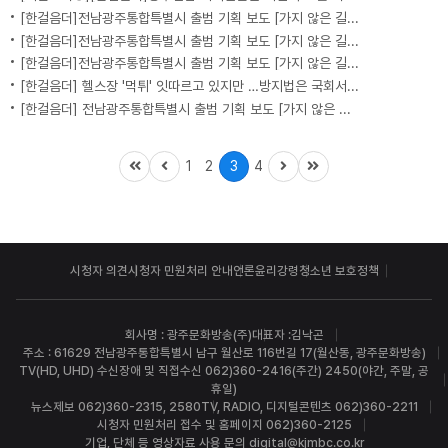
[한걸음더]전남광주통합특별시 출범 기획 보도 [가지 않은 길] 5편 프랑스 헌법에 새긴 '지방 분권'..전남광주 통합 성공 조건은?
[한걸음더]전남광주통합특별시 출범 기획 보도 [가지 않은 길] 4편 프랑스 지역 통합 10년 성적표
[한걸음더]전남광주통합특별시 출범 기획 보도 [가지 않은 길] 3편 프랑스 통합 10년 지났지만..."우린 여전히 알자스인"
[한걸음더] 헬스장 '먹튀' 잇따르고 있지만 …방지법은 국회서 낮잠
[한걸음더] 전남광주통합특별시 출범 기획 보도 [가지 않은 길] 2편 지방이 주도한 투자..'유럽 상위 5개 지역' 도약 비결은?
1
2
3
4
시청자 의견
시청자 민원처리 안내
언론윤리강령
청소년 보호정책
회사명 : 광주문화방송(주)
대표자 :김낙곤
주소 : 61629 전남광주통합특별시 남구 월산로 116번길 17(월산동, 광주문화방송)
TV(HD, UHD) 수신장애 및 직접수신 062)360-2416(주간) 2450(야간, 주말, 공
휴일)
뉴스제보 062)360-2315, 2580
TV, RADIO, 디지털콘텐츠 062)360-2211
시청자 민원처리 접수 및 홈페이지 062)360-2125
기업, 단체 등 영상자료 사용 문의 digital@kjmbc.co.kr