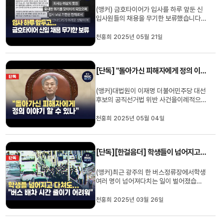
(앵커) 금호타이어가 입사를 하루 앞둔 신
입사원들의 채용을 무기한 보류했습니다.
광주공장에 큰불이 난 만큼공장이 언제 정
상으로 돌아올지 알 수 없다는 이유인데요.
천홍희 2025년 05월 21일
회사에 출근할 준비만 하고 있던 신입사원
들은 큰 절망감에 빠졌습니다.천홍희 기자
가 보도합니다.(기자)금호타이어 신입사원
[단독] "돌아가신 피해자에게 정의 이야기 할 수 있나"...커지는 사법 불신
들이 어제(20) 회사에서 받은...
(앵커)대법원이 이재명 더불어민주당 대선
후보의 공직선거법 위반 사건을이례적으로
빠르게 끝내면서후폭풍이 거세게 일고 있
습니다.대법원은 지연된 정의는정의가 아
천홍희 2025년 05월 04일
니라고 판결문에 썼는데요.고령의 일제강
제동원피해자들이 재판이 늦어져, 결과도
보지 못하고 숨지는 현실에서법원의 정의
[단독][한걸음더] 학생들이 넘어지고 다쳐도...광주시 "버스 배차 시간 줄이기 어려워"[]
가 선택적이라는비판이 쏟아지...
(앵커)최근 광주의 한 버스정류장에서학생
여러 명이 넘어져다치는 일이 벌어졌습니
다.버스 배차 시간이 긴 데다, 학생들이 한
번에 몰리면서 벌어진 일이었는데요.하지
천홍희 2025년 03월 26일
만 광주시는 버스 배차 시간을 줄이기는 어
렵다는 입장입니다.천홍희 기자가 현장취