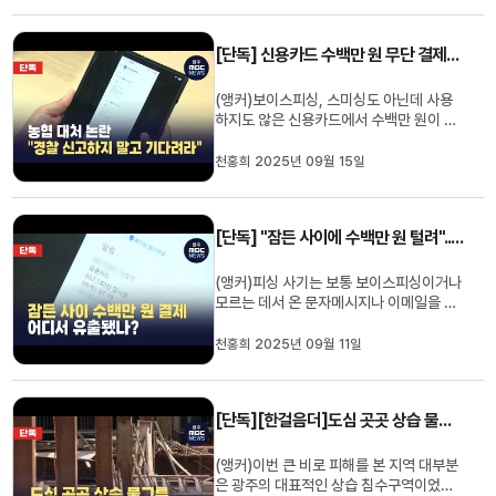
이 사라져 버렸다며 조상 볼 낯이 없다고 억
울함을 호소하고 있습니다.무슨 사연인지
[단독] 신용카드 수백만 원 무단 결제됐는데.."경찰 신고하지 말고 기다려달라"
천홍희 기자가 보도합니다.(...
(앵커)보이스피싱, 스미싱도 아닌데 사용
하지도 않은 신용카드에서 수백만 원이 무
단으로 빠져나갔다는 소식 전해드렸었는데
요.피해자는 곧바로 카드사에 신고했지만
천홍희 2025년 09월 15일
환불을 약속했던 농협 측은 열흘 뒤 돌연 태
도를 바꿔 피해자에게 책임을 떠넘겼습니
다.천홍희 기자가 취재했습니다.(기자)광
[단독] "잠든 사이에 수백만 원 털려"...개인정보 어디서 유출됐나?
주에 사는 30대 강 모 씨의 신...
(앵커)피싱 사기는 보통 보이스피싱이거나
모르는 데서 온 문자메시지나 이메일을 접
속하는 과정에서 발생하곤 하죠.그런데 이
런 사이트에 접속하지 않았는데도 자신이
천홍희 2025년 09월 11일
사용하지 않은 신용카드에서 수백만 원이
무단으로 결제되는 일이 벌어졌습니다.카
드번호 등 개인정보가 유출된 것으로 보이
[단독][한걸음더]도심 곳곳 상습 물그릇.. 방재시설은 하세월
는데, 어디서 어떻게 유출된 ...
(앵커)이번 큰 비로 피해를 본 지역 대부분
은 광주의 대표적인 상습 침수구역이었습