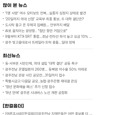
재했습니다.(기자)수업을 마친 학생들이일
많이 본 뉴스
곡 10번 버스를 타려고 서 ...
'1명 사망' 여수 모터보트 전복…실종자 심정지 상태로 발견
'20일까지 의대 신청' 교육부 최종 통보..두 대학 결단은?
도시락 들고 온 우체국 집배원… 안부까지 배달
AI로 움직이는 광양항.. "첨단 항만 거점으로"
9월부터 KTX·SRT 통합…호남·전라선 좌석 늘고 요금 10% 인하
광주 빛고을대로서 트레일러·트럭 충돌...일대 정체
최신뉴스
동·서부권 시민단체, 의대 설립 '대학 결단' 공동 촉구
광주전남 온열질환자 260명… 동복댐 저수율 50% 아래로
광주전남 관광 사진 공모전…31일까지 접수
특별시금고 다음달 공모..농협·광주은행 재대결 관심
'청년 문화예술 패스' 추가 신청 접수
'9년 만에' 광주권 시내버스 노선 개편 공청회
[한걸음더]
[여론조사④][한걸음더]광주전남 지역민들은 어떤 후보를 더 선호할까.. 변수는?