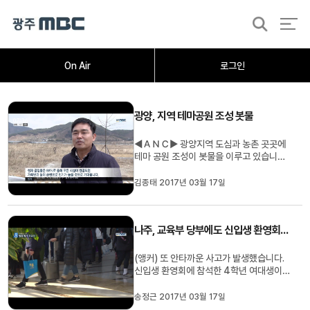
검
색
홈
오늘의뉴스
뉴스데스크
뉴스투데이
[한걸음 더]
취재가시작되자
광주M
On Air
로그인
광양, 지역 테마공원 조성 봇물
◀ＡＮＣ▶ 광양지역 도심과 농촌 곳곳에
테마 공원 조성이 봇물을 이루고 있습니다.
산업 도시라는 이미지를 탈피하고 관광자
원으로 개발하기 위해 광양시가 역점 사업
김종태 2017년 03월 17일
으로 추진하고 있습니다. 김종태 기자가 취
재했습니다. ◀ＥＮＤ▶ 이순신대교 인근
의 광양시 중마동 해상공원. 바다 위로 중마
나주, 교육부 당부에도 신입생 환영회서 사망사고
동과 금호동을 잇는 3백여미터...
(앵커) 또 안타까운 사고가 발생했습니다.
신입생 환영회에 참석한 4학년 여대생이
숨지는 일이 벌어졌습니다. 이 여대생은 숨
지기 전에 과자 빨리먹기 게임을 하던 중 목
송정근 2017년 03월 17일
이 막힌다고 호소한 것으로 알려졌습니다.