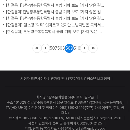
[한걸음더]전남광주통합특별시 출범 기획 보도 [가지 않은 길] 5편 프랑스 헌법에 새긴 '지방 분권'..전남광주 통합 성공 조건은?
[한걸음더]전남광주통합특별시 출범 기획 보도 [가지 않은 길] 4편 프랑스 지역 통합 10년 성적표
[한걸음더]전남광주통합특별시 출범 기획 보도 [가지 않은 길] 3편 프랑스 통합 10년 지났지만..."우린 여전히 알자스인"
[한걸음더] 헬스장 '먹튀' 잇따르고 있지만 …방지법은 국회서 낮잠
[한걸음더] 전남광주통합특별시 출범 기획 보도 [가지 않은 길] 2편 지방이 주도한 투자..'유럽 상위 5개 지역' 도약 비결은?
507
508
509
510
시청자 의견
시청자 민원처리 안내
언론윤리강령
청소년 보호정책
회사명 : 광주문화방송(주)
대표자 :김낙곤
주소 : 61629 전남광주통합특별시 남구 월산로 116번길 17(월산동, 광주문화방송)
TV(HD, UHD) 수신장애 및 직접수신 062)360-2416(주간) 2450(야간, 주말, 공
휴일)
뉴스제보 062)360-2315, 2580
TV, RADIO, 디지털콘텐츠 062)360-2211
시청자 민원처리 접수 및 홈페이지 062)360-2125
기업, 단체 등 영상자료 사용 문의 digital@kjmbc.co.kr