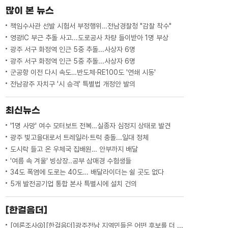
들어올릴 잭킹바지선 2척이 모습을 드러냈
많이 본 뉴스
습니다. 세월호를 옮길 반잠수식 선...
책임수사관 선발 시험서 부정행위…전남경찰청 "감찰 착수"
영광IC 부근 추돌 사고...도로공사 차량 들이받아 1명 부상
광주 서구 화정역 인근 5중 추돌...사상자 6명
광주 서구 화정역 인근 5중 추돌...사상자 6명
군공항 이전 다시 속도…반도체·RE100도 '연쇄 시동'
전남광주 자치구 '시 승격' 특별법 개정안 발의
최신뉴스
'1명 사망' 여수 모터보트 전복…실종자 심정지 상태로 발견
광주 빛고을대로서 트레일러·트럭 충돌...일대 정체
도시락 들고 온 우체국 집배원… 안부까지 배달
'여름 속 겨울' 빙상장..공부 삼매경 수험생들
34도 폭염에 도로는 40도… 배달라이더는 쉴 곳도 없다
5개 발전공기업 통합 본사 특별시에 설치 건의
[한걸음더]
[여론조사④][한걸음더]광주전남 지역민들은 어떤 후보를 더 선호할까.. 변수는?