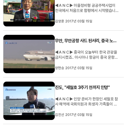
◀ＡＮＣ▶ 마을정비형 공공주택사업이
전국에서 처음으로 함평에서 시작됐습니
다. 공공 임대주택 단지를 지으면서 주변지
역 기반시설과 공공시설도 함께 만드는 사
김양훈 2017년 03월 15일
업입니다. 김양훈 기자가 취재했습니다. ◀
ＥＮＤ▶ 함평군 대동면 98만 제곱미터
부지에 공공주택단지가 들어섭니다. 국민
무안, 무안공항 사드 된서리, 중국 노선 축소
임대주택과 영구임대주택 등 150가구에...
◀ＡＮＣ▶ 중국이 오늘부터 한국 관광을
금지시켰죠.. 아시아나 항공이 중국 운항을
중단하면서 무안공항이 직격탄을 맞았습니
다. 양현승 기자입니다. ◀ＥＮＤ▶ ◀Ｖ
양현승 2017년 03월 15일
ＣＲ▶ 무안국제공항의 국제선 정기노선
은 중국동방항공과 아시아나항공 등 2편.
각각 상하이와 베이징을 오가는 데 평균 탑
진도, "세월호 3주기 전까지 인양"
승률이 37%로 저조합니다. 특히 아...
◀ＡＮＣ▶ 인양 준비가 한창인 세월호 참
사 해역에 국회의원과 희생자 가족들이 방
문했습니다. 정부는 세월호 3주기 안에 선
체를 인양해 목포신항에 거치하겠다고 밝
김진선 2017년 03월 15일
혔습니다. 김진선 기자가 취재했습니다. ◀
ＥＮＤ▶ ◀ＶＣＲ▶ 세월호 선체를 줄로