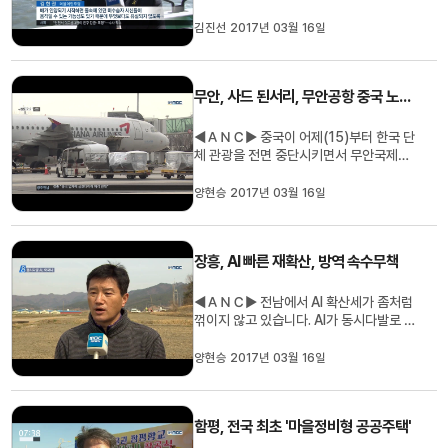
과 희생자 가족들이 찾았습니다. 정부는 4
월 16일 3주기 안에 인양에 성공해 선체를
김진선 2017년 03월 16일
목포신항에 거치하겠다는 목표를 밝혔습니
다. 김진선 기자가 취재했습니다. ◀ＥＮＤ
▶ ◀ＶＣＲ▶ 세월호 선체를 줄로 들어올
무안, 사드 된서리, 무안공항 중국 노선 축소
릴 잭킹바지선 2척이 모습을 드러...
◀ＡＮＣ▶ 중국이 어제(15)부터 한국 단
체 관광을 전면 중단시키면서 무안국제공
항도 된서리를 맞고 있습니다. 무안공항에
서 뜨는 유일한 국제노선 국적기인 아시아
양현승 2017년 03월 16일
나 항공이 운항을 잠정 중단했습니다. 양현
승 기자입니다. ◀ＥＮＤ▶ ◀ＶＣＲ▶ 무
안국제공항의 국제선 정기노선은 중국동방
장흥, AI 빠른 재확산, 방역 속수무책
항공과 아시아나항공 등 2편. 각각 ...
◀ＡＮＣ▶ 전남에서 AI 확산세가 좀처럼
꺾이지 않고 있습니다. AI가 동시다발로 터
지면서 국내 오리 산업의 뿌리가 되는 원종
오리 농장까지 위협받고 있습니다. 양현승
양현승 2017년 03월 16일
기자입니다. ◀ＥＮＤ▶ ◀ＶＣＲ▶ 장흥
군의 한 마을. 3곳의 오리 농장에서 출하를
앞두고 실시한 검사에서 H5형 AI 바이러스
함평, 전국 최초 '마을정비형 공공주택'
가 모두 검출됐습니다. 반경 5...