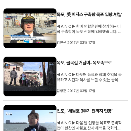
송정근 기자입니다. (기자) 나주의 한 리조
트입니다. 어젯밤(16) 8시쯤, 이곳 화장실
목포, 美 이지스 구축함 목포 입항..반발
에서 신입생 환영회에 ...
◀ＡＮＣ▶ 한미 연합훈련에 참가하는 미
국 구축함이 목포 신항에 입항했습니다. 시
민사회단체가 즉각 반발했습니다. 김진선
기자입니다. ◀ＥＮＤ▶ ◀ＶＣＲ▶ 8천
김진선 2017년 03월 17일
9백톤급 미군 이지스 구축함 '배리함'이 목
포신항에 입항합니다. 2017 한미연합 독
수리연습에 참가하기 위해서입니다. 배리
목포, 골목길 거닐며.. 목포속으로
함은 최신형 이지스 통합 전투체계를 ...
◀ＡＮＣ▶ 다도해 풍광과 함께 추억을 공
유하고 시간과 역사를 느낄 수 있는 골목길
이 있습니다. 전라도 기행.. 오늘은 삶의 애
환이 깃들어 있는 목포의 골목길로 안내합
김양훈 2017년 03월 17일
니다. 김양훈 기자입니다. ◀ＥＮＤ▶ 목포
앞바다를 한눈에 내려다보며 고즈넉하게
자리잡은 마을..목포 서산동 좁은 골목과 골
진도, "세월호 3주기 전까지 인양"
목 사이에 시와 그림들이 ...
◀ＡＮＣ▶ 다음 달 인양을 목표로 준비작
업이 한창인 세월호 참사 해역을 국회의원