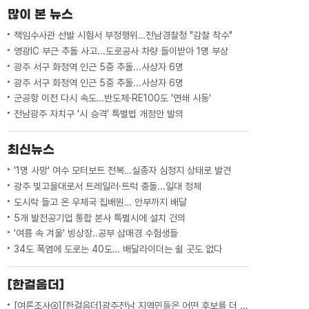
친형 김 모 씨를 구속 한 달 만에 기소했습
많이 본 뉴스
니다. 혐의는 '제3자 뇌물수수...
책임수사관 선발 시험서 부정행위…전남경찰청 "감찰 착수"
영광IC 부근 추돌 사고...도로공사 차량 들이받아 1명 부상
광주 서구 화정역 인근 5중 추돌...사상자 6명
광주 서구 화정역 인근 5중 추돌...사상자 6명
군공항 이전 다시 속도…반도체·RE100도 '연쇄 시동'
전남광주 자치구 '시 승격' 특별법 개정안 발의
최신뉴스
'1명 사망' 여수 모터보트 전복…실종자 심정지 상태로 발견
광주 빛고을대로서 트레일러·트럭 충돌...일대 정체
도시락 들고 온 우체국 집배원… 안부까지 배달
5개 발전공기업 통합 본사 특별시에 설치 건의
'여름 속 겨울' 빙상장..공부 삼매경 수험생들
34도 폭염에 도로는 40도… 배달라이더는 쉴 곳도 없다
[한걸음더]
[여론조사④][한걸음더]광주전남 지역민들은 어떤 후보를 더 선호할까.. 변수는?