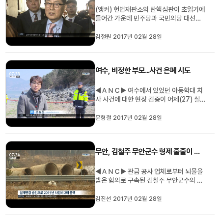
(앵커) 헌법재판소의 탄핵심판이 초읽기에
들어간 가운데 민주당과 국민의당 대선주
자들은 오늘(27)도 호남민심잡기에 열을
올렸습니다. 이재명 성남시장은 2박 3일
김철원 2017년 02월 28일
일정을 광주전남에 쏟고 있고 국민의당은
민주당과 대립각을 날카롭게 세웠습니다.
김철원 기자입니다. (기자) 이재명 성남시
여수, 비정한 부모...사건 은폐 시도
장이 삼일절까지 2박 3일 동안...
◀ＡＮＣ▶ 여수에서 있었던 아동학대 치
사 사건에 대한 현장 검증이 어제(27) 실시
됐습니다. 숨진 아이의 부모는 사건을 감추
기 위해 치밀한 계획을 세웠던 사실도 드러
문형철 2017년 02월 28일
났습니다. 보도에 문형철 기자입니다. ◀Ｖ
ＣＲ▶ 자신의 두 살배기 아들을 폭행해 숨
지게 하고 시신을 버린 혐의로 구속된 26
무안, 김철주 무안군수 형제 줄줄이 수사
살 강 모 씨. 어제(27) 진행된...
◀ＡＮＣ▶ 관급 공사 업체로부터 뇌물을
받은 혐의로 구속된 김철주 무안군수의 친
형이 법정에 서게 됐습니다. 검찰은 김 군수
도 뇌물과 청탁을 받은 공범으로 보고 있습
김진선 2017년 02월 28일
니다. 김진선 기자가 보도합니다. ◀ＥＮＤ
▶ ◀ＶＣＲ▶ 검찰이 김철주 무안군수의