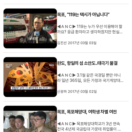
다. 이계상 기자.. (기자) 지리산 자락에 자
리잡은 구례군은 전남 22개 시군 가운데
목포, "119는 택시가 아닙니다"
가장 한적한 산골 자치...
◀ＡＮＣ▶ 119는 누가 우선 이용해야 할
까요? 응급 환자라고 생각하겠지만 현실이
꼭 그렇지만은 않습니다. 김진선 기자입니
다. ◀ＥＮＤ▶ ◀ＶＣＲ▶ 목포소방서
김진선 2017년 03월 03일
119구급대의 일일 구조 출동일지입니다.
24시간 동안 접수된 신고는 17건. [C/G]
택시가 급정거해 앞 좌석에 머리를 박았다
완도, 항일의 섬 소안도..태극기 물결
는 신고, 119가 출동한 뒤엔 회복됐다며...
◀ＡＮＣ▶ 3.1절 같은 국경일 뿐만 아니
라 일년 365일, 모든 가정과 국기게양대
마다 태극기를 게양하는 섬이 있습니다. 항
일의 섬으로 불리는 완도 소안도의 태극기
신광하 2017년 03월 02일
다는 사연을 신광하 기자가 보도합니다. ◀
ＶＣＲ▶ 완도 화흥포에서 뱃길로 40분
이면 닿는 섬 소안도, 선착장부터 펄럭이는
목포, 목포해양대, 여학생 차별 여전
태극기가 섬을 찾는 사람들을 반깁...
◀ＡＮＣ▶ 목포해양대학교가 3년 연속
전국 4년제 국공립대 가운데 취업률이 가