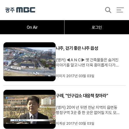
검
색
홈
오늘의뉴스
뉴스데스크
뉴스투데이
[한걸음 더]
취재가시작되자
광주M
On Air
로그인
나주, 걷기 좋은 나주 읍성
(앵커) ◀ＡＮＣ▶ 옛 건축물들은 숨겨진
이야기를 알고 나면 더욱 흥미롭게 다가오
죠 전라도 기행, 오늘은 문화해설가와 함께
나주 읍성의 역사 속으로 들어가 봅니다. 이
이미지 2017년 03월 03일
미지 뉴스리포터입니다. (리포터) ◀ＶＣ
Ｒ▶ 매월 초하루와 보름, 조선시대 전라도
의 관리들은 임금께 예를 올리기 위해 금성
구례, "인구감소 대응책 찾아라"
관에 모였습니다. 지방의 작...
(앵커) 20여 년 뒤엔 전남 지역의 읍면동
행정구역 3곳 중 한 곳은 없어질 지도 모르
겠습니다. 인구절벽 현상이 그만큼 심상치
않다는 건데요.. 그런데 구례군 인구가 5년
이계상 2017년 03월 03일
연속 늘어나 전국적인 관심을 받고 있습니