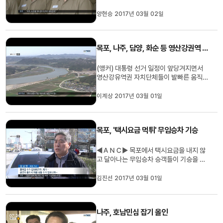
장 높은 것으로 나타났습니다. 취업이 보장
돼 입시철마다 높은 경쟁률을 기록하고 있
양현승 2017년 03월 02일
는데, 남녀 차별 문제는 해소되지 못하고
있습니다. 양현승 기자입니다. ◀ＥＮＤ▶
◀ＶＣＲ▶ 목포해양대학교 해사대학. 해
목포, 나주, 담양, 화순 등 영산강권역 개발, 국책사업으로
운산업 인재 양성을 위한 국가지정 ...
(앵커) 대통령 선거 일정이 앞당겨지면서
영산강유역권 자치단체들이 발빠른 움직임
을 보이고 있습니다. '영산강 역사문화 조성
사업'이 차기 정부의 국정과제로 추진될 수
이계상 2017년 03월 01일
있도록 대선 공약 발굴작업을 하는 등 자치
단체들이 힘을 모으고 있습니다. 이계상 기
자.. (기자) 나주와 목포, 화순 담양 등 전남
목포, '택시요금 먹튀' 무임승차 기승
지역 8개 시군이 한...
◀ＡＮＣ▶ 목포에서 택시요금을 내지 않
고 달아나는 무임승차 승객들이 기승을 부
리고 있습니다. 시간에 쫓기는 택시기사들
은 대부분 신고도 하지 못한 채 속앓이를 하
김진선 2017년 03월 01일
고 있습니다. 김진선 기자가 보도합니다. ◀
ＥＮＤ▶ ◀ＶＣＲ▶ 10대에서 20대 초
반으로 보이는 남성 5명이 택시에 오릅니
나주, 호남민심 잡기 올인
다. 3명이 먼저 내린 뒤 1분 가량 더...