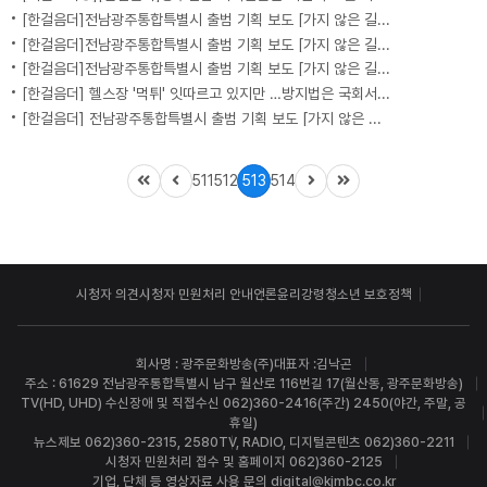
[한걸음더]전남광주통합특별시 출범 기획 보도 [가지 않은 길] 5편 프랑스 헌법에 새긴 '지방 분권'..전남광주 통합 성공 조건은?
[한걸음더]전남광주통합특별시 출범 기획 보도 [가지 않은 길] 4편 프랑스 지역 통합 10년 성적표
[한걸음더]전남광주통합특별시 출범 기획 보도 [가지 않은 길] 3편 프랑스 통합 10년 지났지만..."우린 여전히 알자스인"
[한걸음더] 헬스장 '먹튀' 잇따르고 있지만 …방지법은 국회서 낮잠
[한걸음더] 전남광주통합특별시 출범 기획 보도 [가지 않은 길] 2편 지방이 주도한 투자..'유럽 상위 5개 지역' 도약 비결은?
511
512
513
514
시청자 의견
시청자 민원처리 안내
언론윤리강령
청소년 보호정책
회사명 : 광주문화방송(주)
대표자 :김낙곤
주소 : 61629 전남광주통합특별시 남구 월산로 116번길 17(월산동, 광주문화방송)
TV(HD, UHD) 수신장애 및 직접수신 062)360-2416(주간) 2450(야간, 주말, 공
휴일)
뉴스제보 062)360-2315, 2580
TV, RADIO, 디지털콘텐츠 062)360-2211
시청자 민원처리 접수 및 홈페이지 062)360-2125
기업, 단체 등 영상자료 사용 문의 digital@kjmbc.co.kr