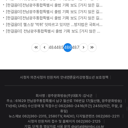
[한걸음더]전남광주통합특별시 출범 기획 보도 [가지 않은 길] 5편 프랑스 헌법에 새긴 '지방 분권'..전남광주 통합 성공 조건은?
[한걸음더]전남광주통합특별시 출범 기획 보도 [가지 않은 길] 4편 프랑스 지역 통합 10년 성적표
[한걸음더]전남광주통합특별시 출범 기획 보도 [가지 않은 길] 3편 프랑스 통합 10년 지났지만..."우린 여전히 알자스인"
[한걸음더] 헬스장 '먹튀' 잇따르고 있지만 …방지법은 국회서 낮잠
[한걸음더] 전남광주통합특별시 출범 기획 보도 [가지 않은 길] 2편 지방이 주도한 투자..'유럽 상위 5개 지역' 도약 비결은?
484
485
486
487
시청자 의견
시청자 민원처리 안내
언론윤리강령
청소년 보호정책
회사명 : 광주문화방송(주)
대표자 :김낙곤
주소 : 61629 전남광주통합특별시 남구 월산로 116번길 17(월산동, 광주문화방송)
TV(HD, UHD) 수신장애 및 직접수신 062)360-2416(주간) 2450(야간, 주말, 공
휴일)
뉴스제보 062)360-2315, 2580
TV, RADIO, 디지털콘텐츠 062)360-2211
시청자 민원처리 접수 및 홈페이지 062)360-2125
기업, 단체 등 영상자료 사용 문의 digital@kjmbc.co.kr