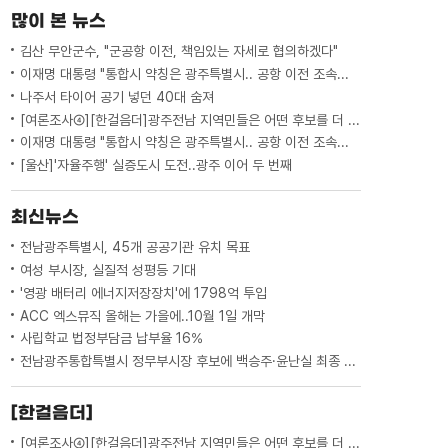
달려 도착한 곳은 11가구 사는 섬마을. 한
많이 본 뉴스
달 전 급수선이 채워놨던 물...
김산 무안군수, "군공항 이전, 책임있는 자세로 협의하겠다"
이재명 대통령 "통합시 약칭은 광주특별시.. 공항 이전 조속하게"
나주서 타이어 공기 넣던 40대 숨져
[여론조사④][한걸음더]광주전남 지역민들은 어떤 후보를 더 선호할까.. 변수는?
이재명 대통령 "통합시 약칭은 광주특별시.. 공항 이전 조속하게"
[울산]'자율주행' 실증도시 도전..광주 이어 두 번째
최신뉴스
전남광주특별시, 45개 공공기관 유치 목표
여성 부시장, 실질적 성평등 기대
'영광 배터리 에너지저장장치'에 1798억 투입
ACC 엑스뮤직 올해는 가을에..10월 1일 개막
사립학교 법정부담금 납부율 16%
전남광주통합특별시 정무부시장 후보에 백승주·윤난실 최종 지명
[한걸음더]
[여론조사④][한걸음더]광주전남 지역민들은 어떤 후보를 더 선호할까.. 변수는?