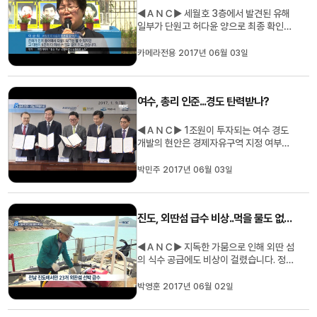
◀ＡＮＣ▶ 세월호 3층에서 발견된 유해
일부가 단원고 허다윤 양으로 최종 확인됐
습니다. 유해를 찾은 가족들은 다른 미수습
자를 모두 찾을 때까지 떠나지 않겠다며 화
카메라전용 2017년 06월 03일
물칸 수색의 필요성을 강조했습니다. 김진
선 기자입니다. ◀ＥＮＤ▶ ◀ＶＣＲ▶
[반투명] 지난달 중순 사흘 동안 뼈 30점
여수, 총리 인준...경도 탄력받나?
이상이 발견됐던 세월호 3층 에스컬...
◀ＡＮＣ▶ 1조원이 투자되는 여수 경도
개발의 현안은 경제자유구역 지정 여부입
니다. 대선으로 연기됐던 실사가 다음달 진
행되는데 호남 총리 인준으로 탄력을 받을
박민주 2017년 06월 03일
수 있을지 관심입니다. 박민주기자입니다.
◀ＥＮＤ▶ 섬 안에 27홀 골프장과 리조
트가 조성된 여수 경도입니다. 이곳에 오는
진도, 외딴섬 급수 비상..먹을 물도 없어요
2029년까지 1조 원이 투자돼 아...
◀ＡＮＣ▶ 지독한 가뭄으로 인해 외딴 섬
의 식수 공급에도 비상이 걸렸습니다. 정기
적으로 물을 공급하는 급수선이 쉴 새가 없
을 정도입니다. 박영훈 기자입니다. ◀ＥＮ
박영훈 2017년 06월 02일
Ｄ▶ 이른 아침, 물을 가득 실은 급수선이
서둘러 섬으로 향합니다. 배로 40여 분을