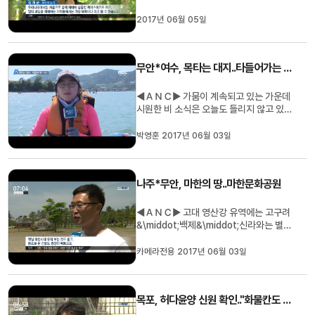
실, 나주의 배처럼 앞으로 권역별 집중화를
통해 짜임새 있게 육성됩니다. 정용욱 기자
2017년 06월 05일
입니다. (기자) 아열대성 과일인 파파야는
20도 이상을 유지해야 생장이 원활합니다.
이같은 고온성 작물의 최북단 한계 재배지
무안*여수, 목타는 대지..타들어가는 농심
가 곡성까지 올라왔습니...
◀ＡＮＣ▶ 가뭄이 계속되고 있는 가운데
시원한 비 소식은 오늘도 들리지 않고 있습
니다. 농민들의 가슴이 타들어가고 있습니
다. 박영훈 기자가 보도. ◀ＥＮＤ▶ 갓 심
박영훈 2017년 06월 03일
은 콩 밭에 나온 농민. 살수장치인 '스프링
클러'를 뽑아 이리저리 옮기고 있습니다. 물
이 부족해 한 곳에 오래 뿌릴 수 없기때문입
나주*무안, 마한의 땅..마한문화공원
니다. 전남지역 모내기는 ...
◀ＡＮＣ▶ 고대 영산강 유역에는 고구려
&\middot;백제&\middot;신라와는 별개
의 해상세력 마한이 자리잡고 있었습니다.
영암군 시종면 영산강가에는 마한문화공원
카메라전용 2017년 06월 03일
이 마련돼 옛 마한의 역사를 기념하고 있습
니다. 전라도기행, 신광하 기자 입니다. ◀
ＶＣＲ▶ 무안군 몽탄면과 나주시 반남면
목포, 허다윤양 신원 확인.."화물칸도 수색해야"
과 맞닿은 영암군 시종면 옥야리, 영...