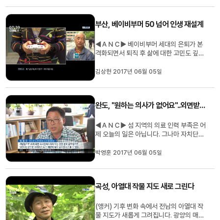
ＥＮＤ▶ 폭 10미터, 높이 3미터의 수로
가 바닥을 드러냈습니다. 이른 아침 삽을 들
부산, 베이비부머 50 넘어 인생 재설계
고 수로에 들어간 농민. 군데...
◀ＡＮＣ▶ 베이비부머 세대의 은퇴가 본
격화되면서 퇴직 후 삶에 대한 고민도 깊어
지고 있습니다. 은퇴하기 10년 전부터 제2
의 인생 설계가 필요하다고 하는데 개인만
김상헌 2017년 06월 05일
의 문제는 아닌 듯 합니다. 부산 mbc 황재
실 기잡니다. ◀ＥＮＤ▶ ◀ＶＣＲ▶ 한
대학교 강의실에서 수업이 한창입니다. 학
완도, "원하는 의사가 없어요"..외면받는 섬
생들을 보니, 나이 지긋한 중장년들....
◀ＡＮＣ▶ 섬 지역의 의료 인력 부족은 어
제 오늘의 일은 아닙니다. 그나마 자치단체
가 운영중인 의료기관에 근무 희망자가 없
어 장기간 공백이 생기는가 하면, 참신한
박영훈 2017년 06월 05일
의료정책도 원점으로 돌아가고 있습니다.
박영훈 기자가 취재 ◀ＥＮＤ▶ ◀ＶＣＲ
▶ 완도군 보건의료원, 원장실이 4개월 이
곡성, 아열대 작물 지도 새로 그린다
상 텅비어 있습니다. 지난 1월 의...
(앵커) 기후 변화 속에서 전남의 아열대 작
물 지도가 새롭게 그려집니다. 광양의 매