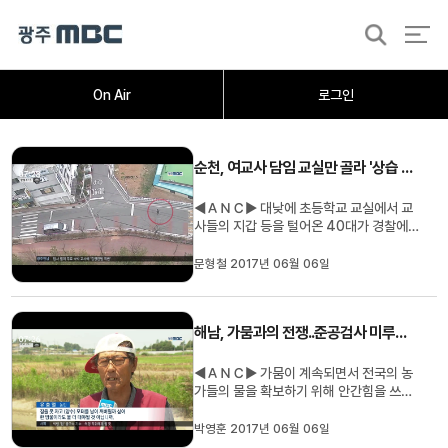
검
색
홈
오늘의뉴스
뉴스데스크
뉴스투데이
[한걸음 더]
취재가시작되자
광주M
On Air
로그인
순천, 여교사 담임 교실만 골라 '상습 절도'
◀ＡＮＣ▶ 대낮에 초등학교 교실에서 교
사들의 지갑 등을 털어온 40대가 경찰에
붙잡혔습니다. 여교사들이 담임을 맡은 교
실만 골라 범행을 저질렀는데, 경찰 신고를
문형철 2017년 06월 06일
막기 위한 치밀함까지 보였습니다. 보도에
문형철 기자입니다. ◀ＶＣＲ▶ 흰색 장갑
을 낀 남성이 텅 빈 교실 안으로 들어섭니
해남, 가뭄과의 전쟁..준공검사 미루고 물 공급
다. 머뭇거리는 기색도 없이 발...
◀ＡＮＣ▶ 가뭄이 계속되면서 전국의 농
가들의 물을 확보하기 위해 안간힘을 쓰고
있습니다. 대규모 양수시설 건설 현장에서
는 준공 검사까지 미루고 우선 물 공급에 나
박영훈 2017년 06월 06일
설 정도입니다. 박영훈 기자가 현장 취재 ◀