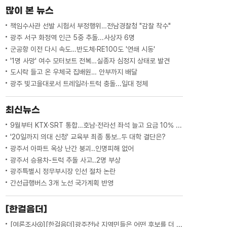
하게 움직이고있습니다. 낮 기온이 35도까
많이 본 뉴스
지 치솟았지만 통풍 환기 ...
책임수사관 선발 시험서 부정행위…전남경찰청 "감찰 착수"
광주 서구 화정역 인근 5중 추돌...사상자 6명
군공항 이전 다시 속도…반도체·RE100도 '연쇄 시동'
'1명 사망' 여수 모터보트 전복…실종자 심정지 상태로 발견
도시락 들고 온 우체국 집배원… 안부까지 배달
광주 빛고을대로서 트레일러·트럭 충돌...일대 정체
최신뉴스
9월부터 KTX·SRT 통합…호남·전라선 좌석 늘고 요금 10% 인하
'20일까지 의대 신청' 교육부 최종 통보..두 대학 결단은?
광주서 아파트 옥상 난간 붕괴..인명피해 없어
광주서 승용차-트럭 추돌 사고..2명 부상
광주특별시 정무부시장 인선 절차 논란
간선급행버스 3개 노선 국가계획 반영
[한걸음더]
[여론조사④][한걸음더]광주전남 지역민들은 어떤 후보를 더 선호할까.. 변수는?