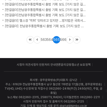
[한걸음더]전남광주통합특별시 출범 기획 보도 [가지 않은 길] 5편 프랑스 헌법에 새긴 '지방 분권'..전남광주 통합 성공 조건은?
[한걸음더]전남광주통합특별시 출범 기획 보도 [가지 않은 길] 4편 프랑스 지역 통합 10년 성적표
[한걸음더]전남광주통합특별시 출범 기획 보도 [가지 않은 길] 3편 프랑스 통합 10년 지났지만..."우린 여전히 알자스인"
[한걸음더] 헬스장 '먹튀' 잇따르고 있지만 …방지법은 국회서 낮잠
[한걸음더] 전남광주통합특별시 출범 기획 보도 [가지 않은 길] 2편 지방이 주도한 투자..'유럽 상위 5개 지역' 도약 비결은?
563
564
565
566
시청자 의견
시청자 민원처리 안내
언론윤리강령
청소년 보호정책
회사명 : 광주문화방송(주)
대표자 :김낙곤
주소 : 61629 전남광주통합특별시 남구 월산로 116번길 17(월산동, 광주문화방송)
TV(HD, UHD) 수신장애 및 직접수신 062)360-2416(주간) 2450(야간, 주말, 공
휴일)
뉴스제보 062)360-2315, 2580
TV, RADIO, 디지털콘텐츠 062)360-2211
시청자 민원처리 접수 및 홈페이지 062)360-2125
기업, 단체 등 영상자료 사용 문의 digital@kjmbc.co.kr