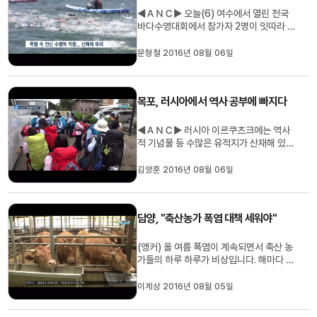
◀ＡＮＣ▶ 오늘(6) 여수에서 열린 전국
바다수영대회에서 참가자 2명이 잇따라 의
식을 잃었다 숨졌습니다 폭염 속에서 전신
수영복까지 입고 경기에 나서면서 몸에 무
문형철 2016년 08월 06일
리가 간 것이 일단, 사망 원인으로 추정되
고 있습니다. 보도에 문형철 기자입니다. ◀
ＶＣＲ▶ 환자를 태운 소형 선박이 다급하
목포, 러시아에서 역사 공부에 빠지다
게 육지에 도착합니다. 배 위에...
◀ＡＮＣ▶ 러시아 이르쿠츠크에는 역사
적 기념물 등 수많은 유적지가 산재해 있습
니다. 시베리아 횡단열차에서 내린 학생들
은 러시아 유적지를 둘러보며 현장에서 생
김양훈 2016년 08월 06일
생한 역사공부를 진행했습니다. 김양훈 기
자가 취재했습니다. ◀ＥＮＤ▶ 러시아 이
르쿠츠크 키로프 광장입니다. 다양한 건축
담양, "축산농가 폭염 대책 세워야"
양식의 성당들이 자리잡고 있습니...
(앵커) 올 여름 폭염이 계속되면서 축산 농
가들의 하루 하루가 비상입니다. 해마다 여
름이 되면 가축 폐사가 반복되고 있는 상황
이어서 체계적인 대책 마련이 절실하다는
이계상 2016년 08월 05일
지적입니다. 이계상 기자.. (기자) 출하를
앞둔 토종오리들이 현대식 축사에서 활발