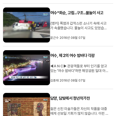
자가 보도합니다. ◀ＥＮＤ▶ ◀ＶＣＲ▶
국토교통부가 지난해 11월 20일 고시한
여수*화순, 고립...구조...물놀이 사고
오룡지구 택지개발사업 면적은 2백76...
(앵커) 폭염과 갑작스런 소나기 속에 사고
가 속출했습니다. 물놀이 사고도 있었습니
다. (기자) 항해 중인 화물선에서 의식을 잃
고 쓰러진 선원을 해경이 헬기로 후송하고
윤근수 2016년 08월 07일
있습니다. 실습 항해사인 19살 김모 씨는
오늘 새벽 6시쯤 여수시 삼산면 광도 남동
쪽 6킬로미터 해상에서 갑자기 쓰러진 뒤
여수, 제 2의 여수 밤바다 각광
의식을 잃었습니다. 신고...
◀ＡＮＣ▶ 관광객들로 부터 인기를 얻고
있는 '여수 밤바다'하면 해양공원 일대 아름
다운 야간 경관을 들 수 있습니다. 여수시가
밤바다 야경을 다른 해안가 곳곳으로 확산
김종태 2016년 08월 07일
시켜 관광객들을 불러 모으고 있습니다. 김
종태 기자가 취재했습니다. ◀ＥＮＤ▶ 여
수시 소호동 해안가 해안가 바다 위로 7백
담양, 담빛에서 청년작가전
여미터의 데크길이 길게 들...
젊은 신진 미술가들은 자신의 작품을 대중
에게 선보일 기회가 많지 않습니다. 이런 작