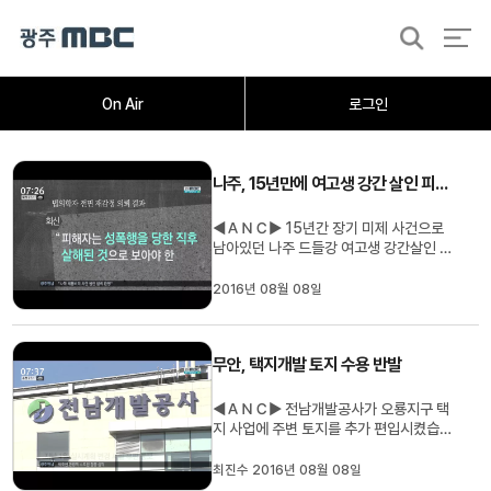
검
색
홈
오늘의뉴스
뉴스데스크
뉴스투데이
[한걸음 더]
취재가시작되자
광주M
On Air
로그인
나주, 15년만에 여고생 강간 살인 피의자 기소
◀ＡＮＣ▶ 15년간 장기 미제 사건으로
남아있던 나주 드들강 여고생 강간살인 사
건을 기억하십니까? 전면 재수사에 나선
검찰이 새로운 증거들을 확보해 피의자를
2016년 08월 08일
기소했습니다. 김인정 기자입니다. ◀ＶＣ
Ｒ▶ 15년 전 겨울, 한 여고생이 목이 졸린
채 나주 드들강 안에서 시신으로 발견됐습
무안, 택지개발 토지 수용 반발
니다. (c.g) 당시 범인을 찾지 못...
◀ＡＮＣ▶ 전남개발공사가 오룡지구 택
지 사업에 주변 토지를 추가 편입시켰습니
다. 주민들은 일방적인 토지 수용으로 재산
권을 침해당했다고 반발하지만 개발공사는
최진수 2016년 08월 08일
법대로 처리했다는 입장입니다. 최진수 기