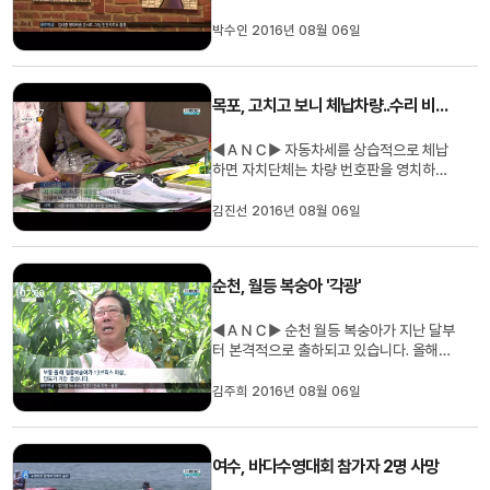
가들을 위해 담양의 한 미술관과 젊은 사회
적기업이 의미있는 전시회를 마련했습니
박수인 2016년 08월 06일
다. 박수인 기자 ◀ＶＣＲ▶ 바둑을 두고
있는 로봇 옆에서 앳된 소녀가 시중을 드는
이 그림은 알파고가 이세돌을 이겼을 무렵
목포, 고치고 보니 체납차량..수리 비용은?
그려졌습니다. 물이 차있는...
◀ＡＮＣ▶ 자동차세를 상습적으로 체납
하면 자치단체는 차량 번호판을 영치하거
나 차량을 압류해 공매에 넘길 수 있는데요.
공업사에서 이런 체납 차량을 수리했는데,
김진선 2016년 08월 06일
수리비도 받지 못한 채 자치단체가 차량을
가져가버렸다면 어떨까요? 김진선 기자입
니다. ◀ＥＮＤ▶ ◀ＶＣＲ▶ 20년 째 자
순천, 월등 복숭아 '각광'
동차공업사를 운영해온 천 모 씨 ...
◀ＡＮＣ▶ 순천 월등 복숭아가 지난 달부
터 본격적으로 출하되고 있습니다. 올해는
병해도 심하지 않고 자연 재해도 없어 평년
작 수준을 넘어서고 있다는데요. 김주희 기
김주희 2016년 08월 06일
자가 취재했습니다. ◀ＥＮＤ▶ 복사골,
순천 월등면 일원에 어른 주먹만한 크기의
복숭아들이 탐스럽게 영글었습니다. 지난
여수, 바다수영대회 참가자 2명 사망
달 부터 시작된 순천 월등 복...