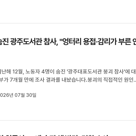
숨진 광주도서관 참사, "엉터리 용접·감리가 부른 
지난해 12월, 노동자 4명이 숨진 '광주대표도서관 붕괴 참사'에 
부가 7개월 만에 조사 결과를 내놨습니다.붕괴의 직접적인 원인
용접 때문이었습니다. 용접 강도가 설계 기준의 30% 수준에 불
026년 07월 30일
으로 드러났습니다.감리라도 제대로 이뤄졌다면 막을 수 있었겠
저도 꼼수로 일관한 ...