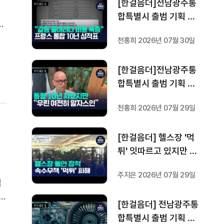
[한걸음더]전남광주통
성공 조건은?
지
합특별시 출범 기획 보
경
도 [가지 않은 길] 4편
원
천홍희 2026년 07월 30일
프랑스 지역 통합 10년
건
성적표
[한걸음더]전남광주통
합특별시 출범 기획 보
도 [가지 않은 길] 3편
천홍희 2026년 07월 29일
프랑스 통합 10년 지났
지만..."우린 여전히 알
[한걸음더] 헬스장 '먹
자스인"
튀' 잇따르고 있지만 …
방지법은 국회서 낮잠
주지은 2026년 07월 29일
심
정
[한걸음더] 전남광주통
없
합특별시 출범 기획 보
에