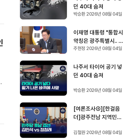
던 40대 숨져
박승환 2026년 08월 04일
이재명 대통령 "통합시
약칭은 광주특별시.. 공
인
주현정 2026년 08월 04일
항 이전 조속하게"
나주서 타이어 공기 넣
대
던 40대 숨져
은
과
박승환 2026년 08월 04일
지
[여론조사④][한걸음
더]광주전남 지역민들
은 어떤 후보를 더 선호
김철원 2026년 08월 04일
할까.. 변수는?