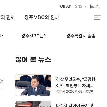
On Air
SNS
로그인
와 함께
광주MBC와 함께
검
색
자
광주MBC단독
광주특별시 출범
많이 본 뉴스
김산 무안군수, "군공항
광양
이전, 책임있는 자세로
김철원 2026년 08월 05일
협의하겠다"
데
자
나주서 타이어 공기 넣