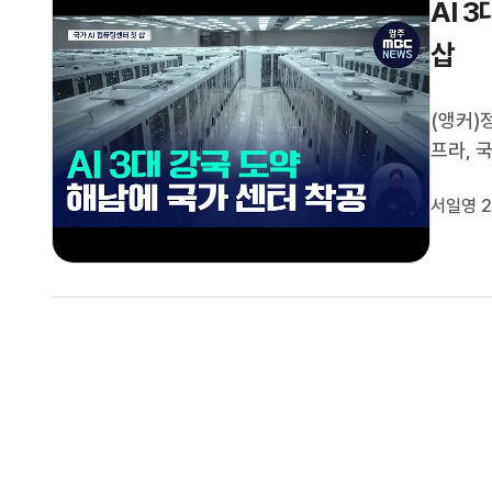
AI 
삽
(앵커)
프라, 
AI 인
서일영 2
의 핵심
자입니다