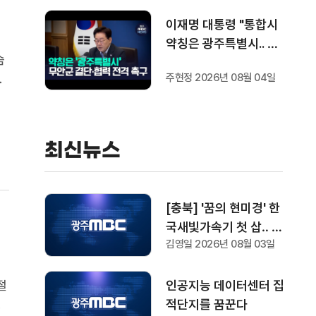
이재명 대통령 "통합시
약칭은 광주특별시.. 공
숨
항 이전 조속하게"
상
주현정 2026년 08월 04일
되
뢰
최신뉴스
[충북] '꿈의 현미경' 한
국새빛가속기 첫 삽‥ 1
김영일 2026년 08월 03일
조 1천억 들여 2029년
완공
절
인공지능 데이터센터 집
판
적단지를 꿈꾼다