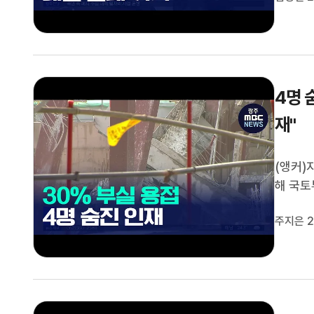
서 정시
4명 
재"
(앵커)
해 국토
부실한 
주지은 2
했던 것
만, 이마