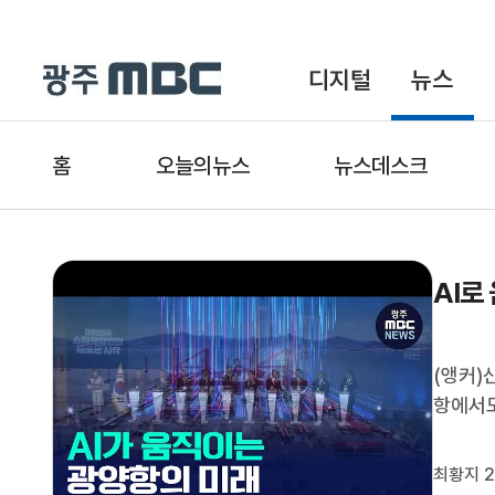
디지털
뉴스
홈
오늘의뉴스
뉴스데스크
AI로
(앵커)
항에서도
제자리걸
요.첨단
최황지 2
가 취재