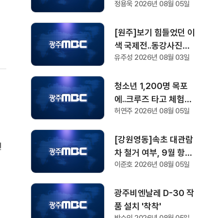
정용욱 2026년 08월 05일
,
체
[원주]보기 힘들었던 이
색 국제전..동강사진제
유주성 2026년 08월 03일
관람객 몰이 '시동'
청소년 1,200명 목포
에..크루즈 타고 체험하
허연주 2026년 08월 05일
는 RCY캠프 개막
[강원영동]속초 대관람
언
차 철거 여부, 9월 항소
사
이준호 2026년 08월 05일
심 현장 검증 '분수령'
해
가
광주비엔날레 D-30 작
품 설치 '착착'