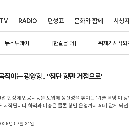
TV
RADIO
편성표
문화와 함께
시청자
뉴스투데이
[한걸음 더]
취재가시작되
 움직이는 광양항.. "첨단 항만 거점으로"
산업 현장에 인공지능을 도입해 생산성을 높이는 '기술 혁명'이 
 시작됩니다.하역과 이송은 물론 항만 운영까지 AI가 맡게 되면
음을 해온 광양항의 컨테이너 물동량도 늘어날 거로 기대되는
 항만 기술의 거대한 실험실로 활용될 광양항의 미래, 최황지 기
026년 07월 31일
했습니다.(기자)"광...