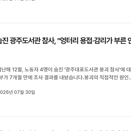
 경쟁에 뛰어드는 수...
숨진 광주도서관 참사, "엉터리 용접·감리가 부른 
지난해 12월, 노동자 4명이 숨진 '광주대표도서관 붕괴 참사'에 
부가 7개월 만에 조사 결과를 내놨습니다.붕괴의 직접적인 원인
용접 때문이었습니다. 용접 강도가 설계 기준의 30% 수준에 불
026년 07월 30일
으로 드러났습니다.감리라도 제대로 이뤄졌다면 막을 수 있었겠
저도 꼼수로 일관한 ...