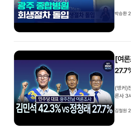
사는 병
병원장 
박승환 2
불과 의
[여론
27.7
(앵커)
론사 3
를 실시
김철원 2
광주전남
정청래 