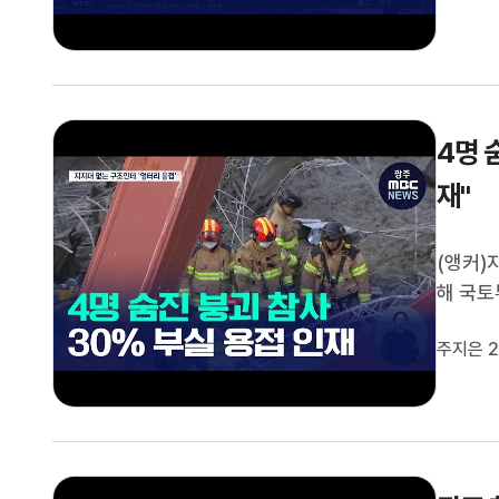
4명 
재"
(앵커)
해 국토
부실한 
주지은 2
했던 것
만, 이마