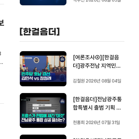
박수인 2026년 08월 05일
보
[한걸음더]
3
[여론조사④][한걸음
더]광주전남 지역민들
간
은 어떤 후보를 더 선호
김철원 2026년 08월 04일
할까.. 변수는?
[한걸음더]전남광주통
합특별시 출범 기획 보
도 [가지 않은 길] 5편
천홍희 2026년 07월 31일
프랑스 헌법에 새긴 '지
방 분권'..전남광주 통합