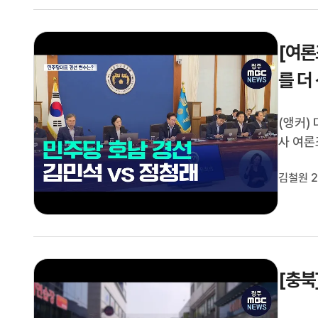
[여론
를 더
(앵커)
사 여론
전해드렸
김철원 2
변수는 
(기자)
[충북