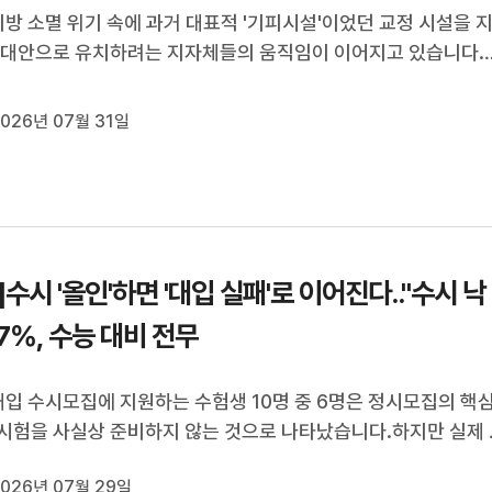
지방 소멸 위기 속에 과거 대표적 '기피시설'이었던 교정 시설을 
 대안으로 유치하려는 지자체들의 움직임이 이어지고 있습니다.
군은 교정 타운 조성을 추진하고 있고, 강원도 태백시과 전북 남
년에 신규 교도소를 착공하는데요.최근 법무부로부터 교정 시설 
026년 07월 31일
을 받은 충북 제천...
]수시 '올인'하면 '대입 실패'로 이어진다.."수시 낙
57%, 수능 대비 전무
대입 수시모집에 지원하는 수험생 10명 중 6명은 정시모집의 핵
시험을 사실상 준비하지 않는 것으로 나타났습니다.하지만 실제 
 지원하는 학생 10명 중 7명 이상은 수시에서 탈락해 어쩔 수 
026년 07월 29일
에 지원한 학생들이었습니다.수능 대비가 제대로 되지 않은 상태