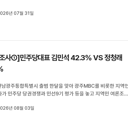
원 법인 재산 일체를 동결하는 절차인 포괄적 금지명령을 내리고
등 채무자에 대한 심문을 진행하고 있습니다.해당 병원은 임금 
026년 07월 31일
료진 이탈로 응급실 ...
조사①]민주당대표 김민석 42.3% VS 정청래
%
전남광주통합특별시 출범 한달을 맞아 광주MBC를 비롯한 지역
사가 민주당 당권경쟁과 민선9기 평가 등을 놓고 지역민 여론조
했습니다.뜨겁게 맞붙고 있는 더불어민주당 당대표 경선과 관련
026년 08월 03일
 지역민들은 어느 후보를 선호하는지 물었습니다.김민석 후보
후보를 오차범위 밖에서 ...