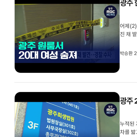
광주 
어제(2
진 채 
태였지만
지 않은
박승환 2
하는 등
광주 
누적된 
차를 밟