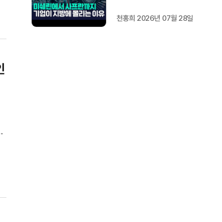
도 [가지 않은 길] 2편
천홍희 2026년 07월 28일
지방이 주도한 투자..'유
럽 상위 5개 지역' 도약
비결은?
인
대
은
과
지