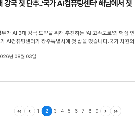
3대 강국 첫 단추..'국가 AI컴퓨팅센터' 해남에서 첫
정부가 AI 3대 강국 도약을 위해 추진하는 'AI 고속도로'의 핵심 인
국가 AI컴퓨팅센터가 광주특별시에 첫 삽을 떴습니다.국가 차원의
프라 구축이 본격화되면서 전남광주통합특별시가 대한민국 AI 산
026년 08월 03일
 거점으로 도약할 수 있을지 관심이 모아지고 있습니다.서일영 
.(기자)카운트다운이 ...
1
2
3
4
5
6
7
8
9