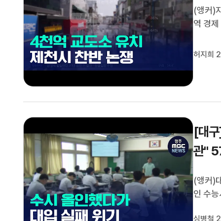
(앵커)
역 경제
북 청송
시도 내
허지희 2
립 제안
[대구
관" 
(앵커)
인 수능
시모집에
심병철 2
이 정시