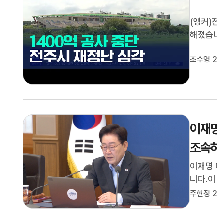
(앵커)
해졌습니
송, 조
조수영 2
육상경기
해 올해
이재명
조속하
이재명 
니다.이
의 반도
주현정 2
업에 협