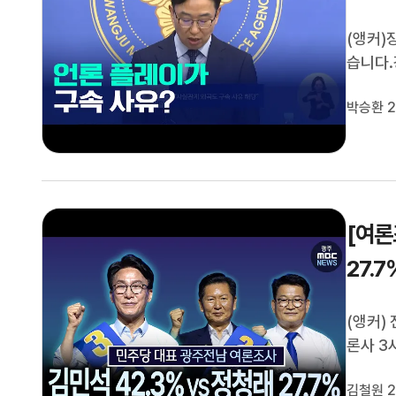
(앵커)
습니다.
혐의인데
박승환 2
새로운 
합니다.
[여론
27.7
(앵커)
론사 3
를 실시
김철원 2
광주전남