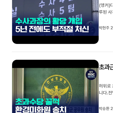
(앵커)
루된 사
습니다.
를 받은
박현주 2
월까지 
초과근
허위로
니다.전
당을 타
고 밝혔
박승환 2