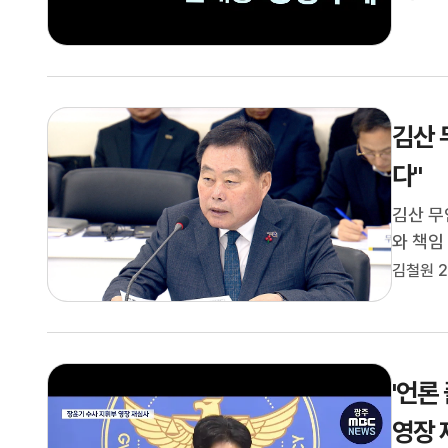
자)전남
김산 
다"
김산 무
와 책임
늘(5)
김철원 2
가 진전
고 앞으
'언론
영장 