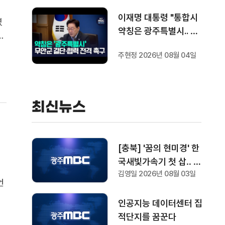
이재명 대통령 "통합시
였
약칭은 광주특별시.. 공
는
항 이전 조속하게"
가
주현정 2026년 08월 04일
도
최신뉴스
[충북] '꿈의 현미경' 한
국새빛가속기 첫 삽‥ 1
김영일 2026년 08월 03일
조 1천억 들여 2029년
언
완공
사
인공지능 데이터센터 집
해
적단지를 꿈꾼다
가