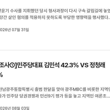
장윤기 수사를 지휘했던 당시 형사과장이 다시 구속 갈림길에 놓
강간 살인 혐의를 적용하지 못하도록 부당한 영향력을 행사했다
요.이번 구속영장에는 피의자 측의 사실 왜곡과 '언론 플레이'
026년 07월 31일
구속 필요 사유로 포함된 것으로 확인됐습니다.박승환 기자가 보
(기자)여고생을 살...
조사①]민주당대표 김민석 42.3% VS 정청래
%
 전남광주통합특별시 출범 한달을 맞아 광주MBC를 비롯한 지역
사가 민주당 당권경쟁과 민선9기 평가 등을 놓고 지역민 여론조
했습니다.뜨겁게 맞붙고 있는 더불어민주당 당대표 경선과 관련
026년 08월 03일
 지역민들은 어느 후보를 선호하는지 물었습니다.김민석 후보