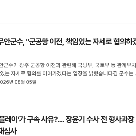
광주특별시 출범 한 ...
무안군수, "군공항 이전, 책임있는 자세로 협의하
안군수가 광주 군공항 이전과 관련해 국방부, 국토부 등 관계부
 있는 자세로 협의를 이어가겠다는 입장을 밝혔습니다김 군수는 
 낸 입장문에서 "광주군공항 이전 3대 선결조건의 이행을 위한 논
026년 08월 05일
됨 점을 긍정적으로 평가한다"며 "이재명 대통령의 관심에 감사
로 관계부처와 긴밀히...
 플레이'가 구속 사유?… 장윤기 수사 전 형사과장
재심사