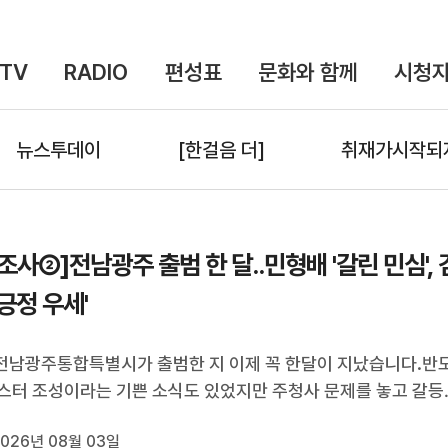
TV
RADIO
편성표
문화와 함께
시청자
뉴스투데이
[한걸음 더]
취재가시작되
조사②]전남광주 출범 한 달..민형배 '갈린 민심', 
'긍정 우세'
 전남광주통합특별시가 출범한 지 이제 꼭 한달이 지났습니다.반
스터 조성이라는 기쁜 소식도 있었지만 주청사 문제를 놓고 갈등
도 했던 지난 한달이었는데요.지역민들은 출범 한달된 민선 9
026년 08월 03일
 어떻게 평가하고 있는지계속해서 천홍희 기자가 보도합니다.(