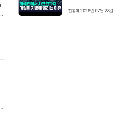
도 [가지 않은 길] 2편
연
천홍희 2026년 07월 28일
지방이 주도한 투자..'유
했
럽 상위 5개 지역' 도약
계
비결은?
5
습
수
다