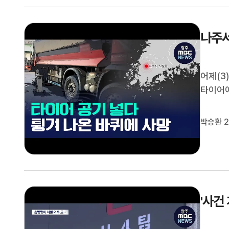
무안군이
나주서
어제(3
타이어에
사고로 
습니다.
박승환 2
'사건