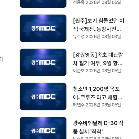
정용욱 2026년 08월 05일
[원주]보기 힘들었던 이
색 국제전..동강사진제
유주성 2026년 08월 03일
관람객 몰이 '시동'
[강원영동]속초 대관람
럭
차 철거 여부, 9월 항소
이
이준호 2026년 08월 05일
심 현장 검증 '분수령'
졌
청소년 1,200명 목포
에..크루즈 타고 체험하
허연주 2026년 08월 05일
는 RCY캠프 개막
광주비엔날레 D-30 작
품 설치 '착착'