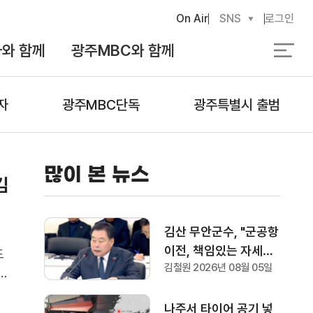
On Air
SNS
로그인
와 함께
광주MBC와 함께
검
색
자
광주MBC단독
광주특별시 출범
많이 본 뉴스
김
김산 무안군수, "군공항
이전, 책임있는 자세로
도
김철원 2026년 08월 05일
협의하겠다"
을
기
나주서 타이어 공기 넣
기