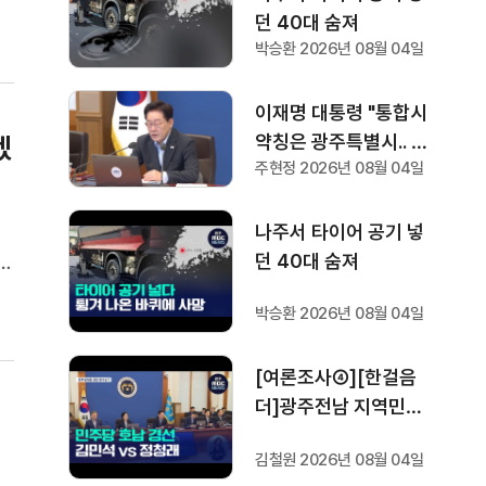
던 40대 숨져
박승환 2026년 08월 04일
이재명 대통령 "통합시
약칭은 광주특별시.. 공
겠
주현정 2026년 08월 04일
항 이전 조속하게"
나주서 타이어 공기 넣
처
던 40대 숨져
오
의
박승환 2026년 08월 04일
하
[여론조사④][한걸음
더]광주전남 지역민들
은 어떤 후보를 더 선호
김철원 2026년 08월 04일
할까.. 변수는?