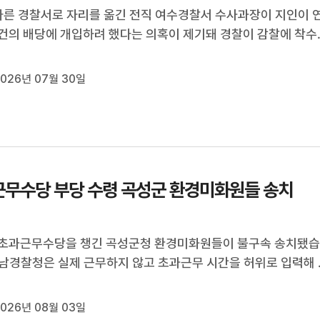
다른 경찰서로 자리를 옮긴 전직 여수경찰서 수사과장이 지인이 
건의 배당에 개입하려 했다는 의혹이 제기돼 경찰이 감찰에 착수
그런데 이 간부, 과거에도 수사 과정에서 부적절한 처신으로 징
 사실이 드러났습니다.박현주 기자가 취재했습니다.(기자)올해 
026년 07월 30일
여수경찰서 수사과장으...
무수당 부당 수령 곡성군 환경미화원들 송치
 초과근무수당을 챙긴 곡성군청 환경미화원들이 불구속 송치됐
남경찰청은 실제 근무하지 않고 초과근무 시간을 허위로 입력해 
낸 곡성군청 공무직 환경미화원 2명을 사기 혐의로 검찰에 넘겼
습니다.이들은 지난해 감사원 감사에서 비위 행위가 적발됐으며,
026년 08월 03일