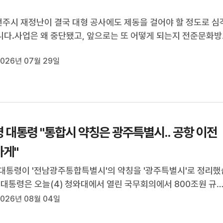
전주시 재정난이 결국 대형 공사에도 제동을 걸어야 할 정도로 심
다.사업은 왜 중단됐고, 앞으로는 또 어떻게 되는지 전준문화방
수영 기자가 취재했습니다.(기자)3년 전 첫 삽을 뜬 전주야구장과
026년 07월 29일
장입니다.전주시는 당초 3년에 걸쳐 1,400억 원대 예산을 투
까지 공사를 끝내겠단 계...
 대통령 "통합시 약칭은 광주특별시.. 공항 이전
게"
대통령이 '전남광주통합특별시'의 약칭을 '광주특별시'로 정리했
 대통령은 오늘(4) 청와대에서 열린 국무회의에서 800조원 규
체 클러스터 조성을 위한 광주 군공항 이전 사업과 관련해, 국책 
026년 08월 04일
조를 유보하는 듯한 최근 무안군의 태도를 꼬집었습니다.그러면