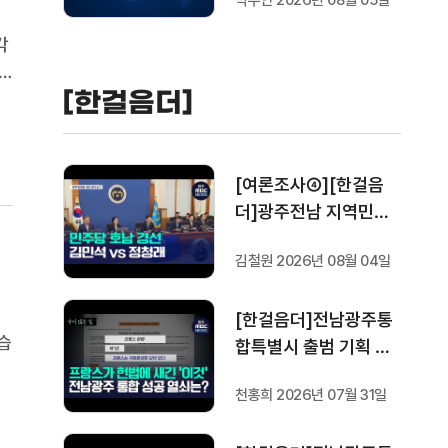
박수인 2026년 08월 05일
각
[한걸음더]
입
[여론조사④][한걸음
더]광주전남 지역민들
은 어떤 후보를 더 선호
김철원 2026년 08월 04일
할까.. 변수는?
[한걸음더]전남광주통
습
합특별시 출범 기획 보
모
도 [가지 않은 길] 5편
천홍희 2026년 07월 31일
사
프랑스 헌법에 새긴 '지
서
방 분권'..전남광주 통합