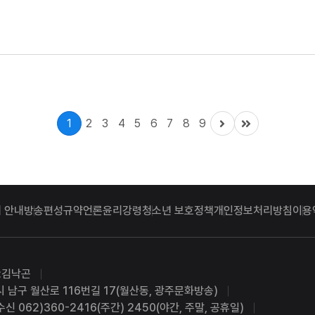
료를 토대로 수사를 벌...
1
2
3
4
5
6
7
8
9
 안내
방송편성규약
언론윤리강령
청소년 보호정책
개인정보처리방침
이용
:김낙곤
시 남구 월산로 116번길 17(월산동, 광주문화방송)
수신 062)360-2416(주간) 2450(야간, 주말, 공휴일)