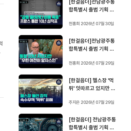
[한걸음더]전남광주통
성공 조건은?
합특별시 출범 기획 보
도 [가지 않은 길] 4편
천홍희 2026년 07월 30일
프랑스 지역 통합 10년
성적표
[한걸음더]전남광주통
럭
합특별시 출범 기획 보
이
도 [가지 않은 길] 3편
졌
천홍희 2026년 07월 29일
프랑스 통합 10년 지났
지만..."우린 여전히 알
[한걸음더] 헬스장 '먹
자스인"
튀' 잇따르고 있지만 …
방지법은 국회서 낮잠
주지은 2026년 07월 29일
[한걸음더] 전남광주통
합특별시 출범 기획 보