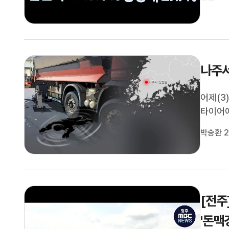
정청래 
나주서
어제(3
타이어에
사고로 
박승환 2
습니다.
[전주
'돈맥